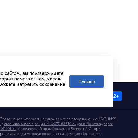
 с сайтом, вы подтверждаете
оторые помогают нам делать
Понятно
 можете запретить сохранение
Права на все материалы принадлежат сетевому изданию "РАТНИК",
идетельство о регистрации № ФС77-66510 выдано Роскомнадзором
.07.2016г.
Учредитель, Главный редактор Волчков А.О. при
репечатывании материалов ссылка на издание обязательна.