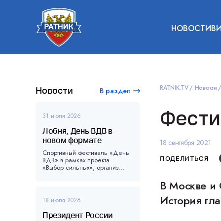
НОВОСТИ
В
RATNIK.TV
Новости
Новости
В раздел
Фести
31 июля 2026
Лобня, День ВДВ в
новом формате
18 сентября 2021
Спортивный фестиваль «День
ПОДЕЛИТЬСЯ
ВДВ» в рамках проекта
«Выбор сильных», организ...
В Москве и 
История гла
18 июля 2026
Президент России