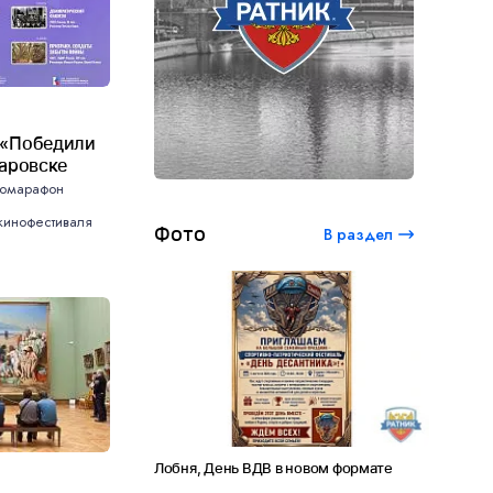
 «Победили
баровске
номарафон
кинофестиваля
Фото
В раздел
ый студенческий
Лобня, День ВДВ в новом формате
Амет-Хан
 120 лет Сергею