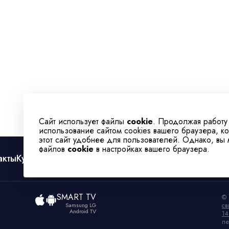
Сайт использует файлы
cookie
. Продолжая работу
использование сайтом cookies вашего браузера, к
этот сайт удобнее для пользователей. Однако, вы
файлов
cookie
в настройках вашего браузера.
акты
Культура
Спорт
Телеканал
SMART TV
© 
Samsung LG
св
Android TV
14
пе