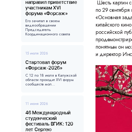
Шесть картин с
направил приветствие
участникам XVI
по 29 сентября 
форума «Форсаж»
«Основная зада
Его зачитал в своем
китайского кино
видеообращении
Председатель
российской пуб
Координационного совета
форума, ...
продемонстриро
понятным он мо
и директор Инс
15 июля 2026
Стартовал форум
«Форсаж-2026»
С 12 по 18 июля в Калужской
области проходит XVI форум
сообществ мол...
11 июня 2026
46 Международный
студенческий
фестиваль ВГИК: 120
лет Сергею