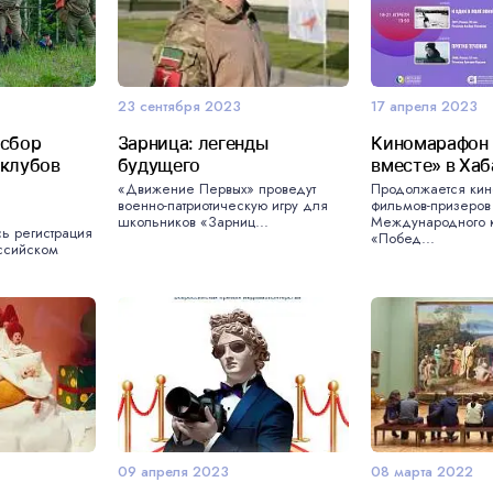
23 сентября 2023
17 апреля 2023
 сбор
Зарница: легенды
Киномарафон
 клубов
будущего
вместе» в Ха
«Движение Первых» проведут
Продолжается ки
военно-патриотическую игру для
фильмов-призеров
школьников «Зарниц...
Международного 
сь регистрация
«Побед...
оссийском
46 Международн
09 апреля 2023
08 марта 2022
фестиваль ВГИК: