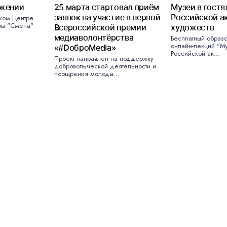
жении
25 марта стартовал приём
Музеи в гостя
Герасимову
заявок на участие в первой
Российской а
ском Центре
ры "Смена"
Всероссийской премии
художеств
медиаволонтёрства
Бесплатный образ
онлайн-лекций "Му
«#DоброMedia»
Российской ак...
Проект направлен на поддержку
добровольческой деятельности и
поощрения молоды...