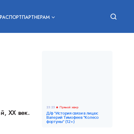
РА
СПОРТ
ПАРТНЕРАМ
23:25
Прямой эфир
й, ХХ век.
Д/ф "История связи в лицах:
Валерий Тимофеев "Колесо
фортуны" (12+)