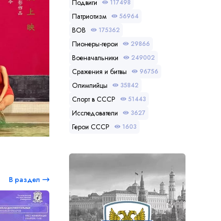
Подвиги
117498
Патриотизм
56964
ВОВ
175362
Пионеры-герои
29866
Военачальники
249002
Сражения и битвы
96756
Олимпийцы
35842
Спорт в СССР
51443
Исследователи
3627
Герои СССР
1603
В раздел