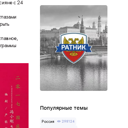
сияне с 24
глазами
рыть
главное,
ограммы
Популярные темы
Россия
298124