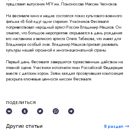
представил выпускник МГУ им. Ломоносова Максим Чесноков.
На фестивале кино и медиа состоялся показ культового военного
фильма «В бой идут одни старики». Участников Фестиваля
поприветствовал народный артист России Владимир Машков. Он
отметил, что большое мероприятие открывается в день рождения
его наставника и великого артиста Олега Табакова, что имеет для
Владимира особый знак. Владимир Машков призвал развивать
культуры нашей огромной и многонациональной страны.
Первый день Фестиваля завершился торжественным действом на
главной сцене. Участники исполнили гимн Российской Федерации
вместе с детским хором. Затем каждая прозвучавшая композиция
раскрыла ключевые ценности миссии Фестиваля.
ПОДЕЛИТЬСЯ
Другие статьи
В раздел