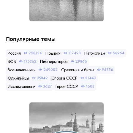
Популярные темы
Россия
Подвиги
Патриотизм
298124
117498
56964
ВОВ
Пионеры-герои
175362
29866
Военачальники
Сражения и битвы
249002
96756
Олимпийцы
Спорт в СССР
35842
51443
Исследователи
Герои СССР
3627
1603