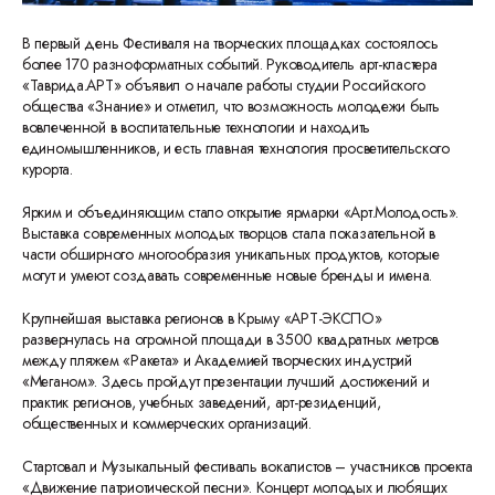
В первый день Фестиваля на творческих площадках состоялось
более 170 разноформатных событий. Руководитель арт-кластера
«Таврида.АРТ» объявил о начале работы студии Российского
общества «Знание» и отметил, что возможность молодежи быть
вовлеченной в воспитательные технологии и находить
единомышленников, и есть главная технология просветительского
курорта.
Ярким и объединяющим стало открытие ярмарки «Арт.Молодость».
Выставка современных молодых творцов стала показательной в
части обширного многообразия уникальных продуктов, которые
могут и умеют создавать современные новые бренды и имена.
Крупнейшая выставка регионов в Крыму «АРТ-ЭКСПО»
развернулась на огромной площади в 3500 квадратных метров
между пляжем «Ракета» и Академией творческих индустрий
«Меганом». Здесь пройдут презентации лучший достижений и
практик регионов, учебных заведений, арт-резиденций,
общественных и коммерческих организаций.
Стартовал и Музыкальный фестиваль вокалистов – участников проекта
«Движение патриотической песни». Концерт молодых и любящих