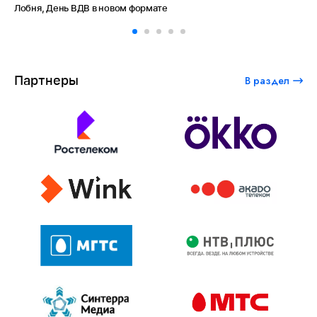
Лобня, День ВДВ в новом формате
Амет-
Партнеры
В раздел