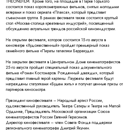
THEONEFILM. Кроме того, на площадке в Парке Горького
состоится показ короткометражных фильмов, снятых молодыми
актерами и показ сериала «Плакса», который представит
съемочная группа. В рамках фестиваля также состоится круглый
стол «Москва-столица креативных индустрий», посвященный
обсуждению актуальных трендов российской киноиндустрии.
На открытии фестиваля, которое состоится 15-го августа в
кинотеатре «Художественный» пройдет премьерный показ
семейного фильма «Пираты галактики Барракуда».
На закрытии фестиваля в Центральном Доме кинематографистов
25-го августа пройдет специальный показ документального
фильма «Роман Костомаров. Рожденный дважды», который
представит главный герой картины. Лауреаты фестиваля будут
награждены статуэтками «Будем жить» и получат ценные призы от
партнеров киносмотра.
Президент кинофестиваля – Народный артист России,
художественный руководитель Театра Сатиры и Театра на Малой
Ордынке, Председатель Московской организации Союза
кинематографистов России Евгений Герасимов.
Директор кинофестиваля – член Совета Фонда поддержки
регионального кинематографа Дмитрий Якунин.