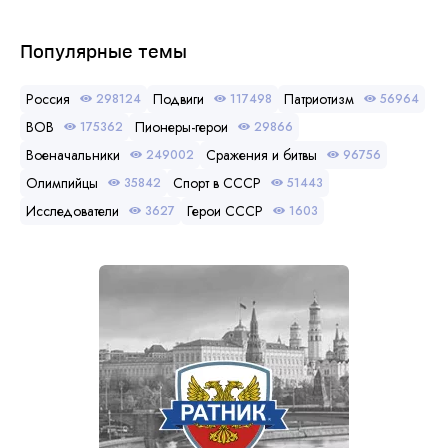
Популярные темы
Россия
Подвиги
Патриотизм
298124
117498
56964
ВОВ
Пионеры-герои
175362
29866
Военачальники
Сражения и битвы
249002
96756
Олимпийцы
Спорт в СССР
35842
51443
Исследователи
Герои СССР
3627
1603