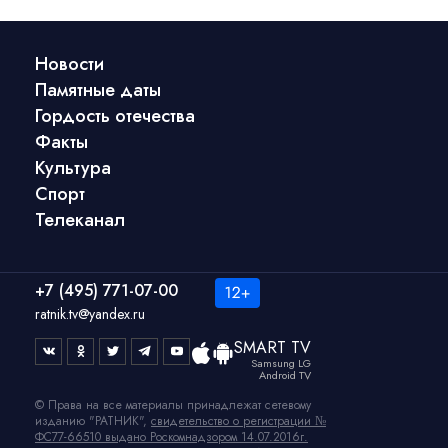
Новости
Памятные даты
Гордость отечества
Факты
Культура
Спорт
Телеканал
+7 (495) 771-07-00
ratnik.tv@yandex.ru
SMART TV
Samsung LG
Android TV
© Права на все материалы принадлежат сетевому
изданию "РАТНИК",
свидетельство о регистрации №
ФС77-66510 выдано Роскомнадзором 14.07.2016г.