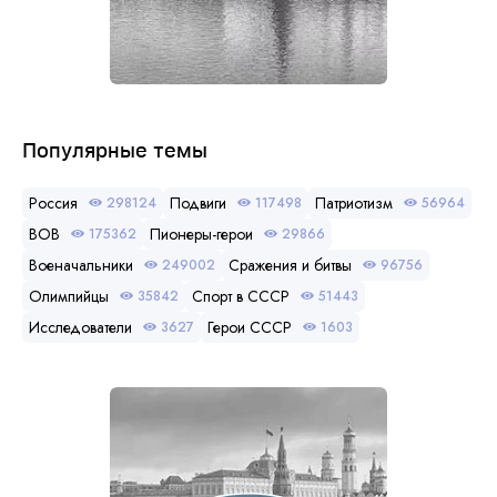
Популярные темы
Россия
Подвиги
Патриотизм
298124
117498
56964
ВОВ
Пионеры-герои
175362
29866
Военачальники
Сражения и битвы
249002
96756
Олимпийцы
Спорт в СССР
35842
51443
Исследователи
Герои СССР
3627
1603