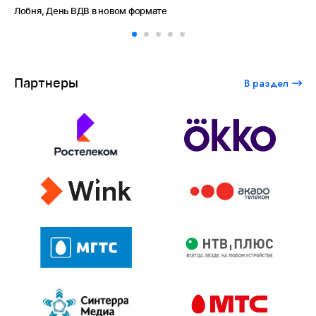
Лобня, День ВДВ в новом формате
Ам
Партнеры
В раздел