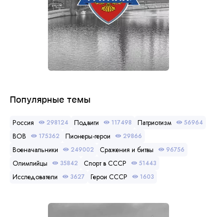
Популярные темы
Россия
Подвиги
Патриотизм
298124
117498
56964
ВОВ
Пионеры-герои
175362
29866
Военачальники
Сражения и битвы
249002
96756
Олимпийцы
Спорт в СССР
35842
51443
Исследователи
Герои СССР
3627
1603