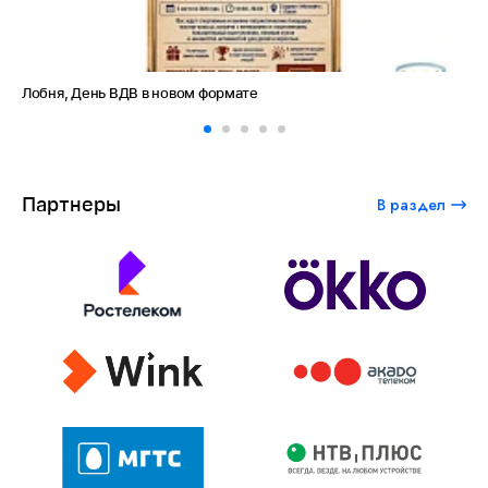
Лобня, День ВДВ в новом формате
Ам
Партнеры
В раздел