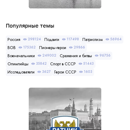
Популярные темы
Россия
Подвиги
Патриотизм
298124
117498
56964
ВОВ
Пионеры-герои
175362
29866
Военачальники
Сражения и битвы
249002
96756
Олимпийцы
Спорт в СССР
35842
51443
Исследователи
Герои СССР
3627
1603