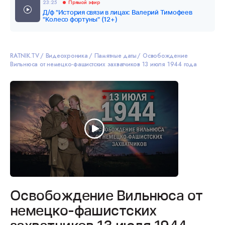
23:25
Прямой эфир
Д/ф "История связи в лицах: Валерий Тимофеев
"Колесо фортуны" (12+)
RATNIK.TV
Видеохроника
Памятные даты
Освобождение
Вильнюса от немецко-фашистских захватчиков 13 июля 1944 года
Освобождение Вильнюса от
немецко-фашистских