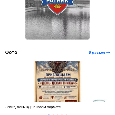
Фото
В раздел
Лобня, День ВДВ в новом формате
Ам