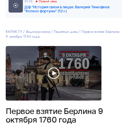
23:25
Прямой эфир
Д/ф "История связи в лицах: Валерий Тимофеев
"Колесо фортуны" (12+)
RATNIK.TV
Видеохроника
Памятные даты
Первое взятие Берлина
9 октября 1760 года
Первое взятие Берлина 9
октября 1760 года