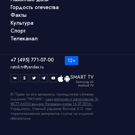
Гордость отечества
Факты
Культура
Спорт
Телеканал
+7 (495) 771-07-00
ratnik.tv@yandex.ru
SMART TV
Samsung LG
Android TV
© Права на все материалы принадлежат сетевому
изданию "РАТНИК",
свидетельство о регистрации №
ФС77-66510 выдано Роскомнадзором 14.07.2016г.
Учредитель, Главный редактор Волчков А.О. при
перепечатывании материалов ссылка на издание
обязательна.