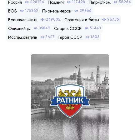
Россия
Подвиги
Патриотизм
298124
117498
56964
ВОВ
Пионеры-герои
175362
29866
Военачальники
Сражения и битвы
249002
96756
Олимпийцы
Спорт в СССР
35842
51443
Исследователи
Герои СССР
3627
1603