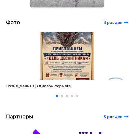
Фото
В раздел
Лобня, День ВДВ в новом формате
Ам
Партнеры
В раздел