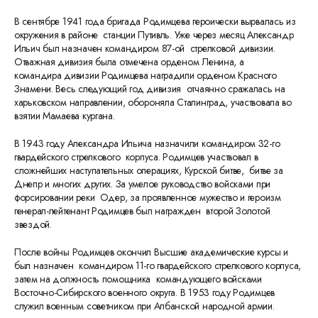
В сентябре 1941 года бригада Родимцева героически вырвалась из
окружения в районе станции Путивль. Уже через месяц Александр
Ильич был назначен командиром 87-ой стрелковой дивизии.
Отважная дивизия была отмечена орденом Ленина, а
командира дивизии Родимцева наградили орденом Красного
Знамени. Весь следующий год дивизия отчаянно сражалась на
харьковском направлении, обороняла Сталинград, участвовала во
взятии Мамаева кургана.
В 1943 году Александра Ильича назначили командиром 32-го
гвардейского стрелкового корпуса. Родимцев участвовал в
сложнейших наступательных операциях, Курской битве, битве за
Днепр и многих других. За умелое руководство войсками при
форсировании реки Одер, за проявленное мужество и героизм
генерал-лейтенант Родимцев был награжден второй Золотой
звездой.
После войны Родимцев окончил Высшие академические курсы и
был назначен командиром 11-го гвардейского стрелкового корпуса,
затем на должность помощника командующего войсками
Восточно-Сибирского военного округа. В 1953 году Родимцев
служил военным советником при Албанской народной армии.