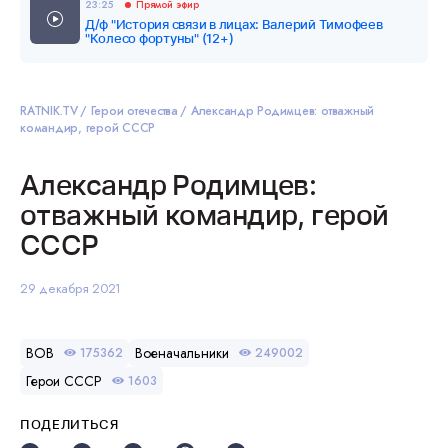
23:25
Прямой эфир
Д/ф "История связи в лицах: Валерий Тимофеев
"Колесо фортуны" (12+)
RATNIK.TV
Герои отечества
Александр Родимцев: отважный
командир, герой СССР
Александр Родимцев:
отважный командир, герой
СССР
29 декабря 2021
ВОВ
Военачальники
175362
249002
Герои СССР
1603
ПОДЕЛИТЬСЯ