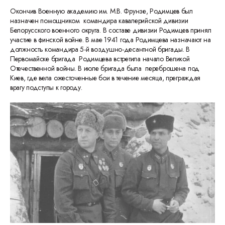
Окончив Военную академию им. М.В. Фрунзе, Родимцев был
назначен помощником командира кавалерийской дивизии
Белорусского военного округа. В составе дивизии Родимцев принял
участие в финской войне. В мае 1941 года Родимцева назначают на
должность командира 5-й воздушно-десантной бригады. В
Первомайске бригада Родимцева встретила начало Великой
Отечественной войны. В июле бригада была переброшена под
Киев, где вела ожесточенные бои в течение месяца, преграждая
врагу подступы к городу.