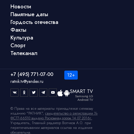
Новости
Памятные даты
Гордость отечества
Факты
Культура
Спорт
Телеканал
+7 (495) 771-07-00
ratnik.tv@yandex.ru
SMART TV
Samsung LG
Android TV
© Права на все материалы принадлежат сетевому
изданию "РАТНИК",
свидетельство о регистрации №
ФС77-66510 выдано Роскомнадзором 14.07.2016г.
Учредитель, Главный редактор Волчков А.О. при
перепечатывании материалов ссылка на издание
обязательна.