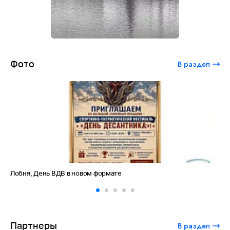
Фото
В раздел
Лобня, День ВДВ в новом формате
Ам
Партнеры
В раздел