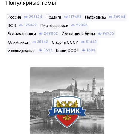
Популярные темы
Россия
Подвиги
Патриотизм
298124
117498
56964
ВОВ
Пионеры-герои
175362
29866
Военачальники
Сражения и битвы
249002
96756
Олимпийцы
Спорт в СССР
35842
51443
Исследователи
Герои СССР
3627
1603