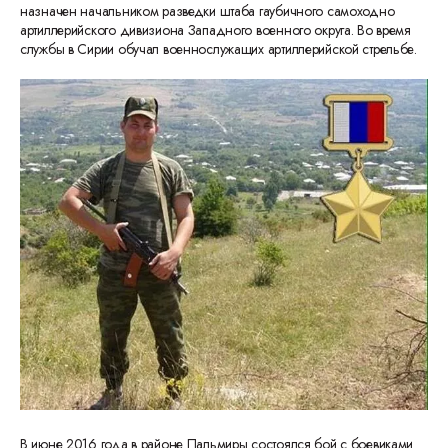
назначен начальником разведки штаба гаубичного самоходно
артиллерийского дивизиона Западного военного округа. Во время
службы в Сирии обучал военнослужащих артиллерийской стрельбе.
В июне 2016 года в районе Пальмиры состоялся бой с боевиками