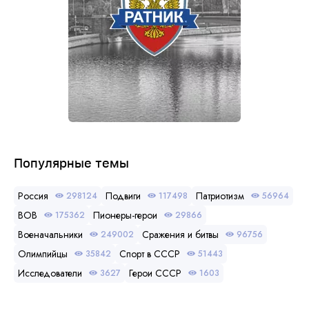
Популярные темы
Россия
Подвиги
Патриотизм
298124
117498
56964
ВОВ
Пионеры-герои
175362
29866
Военачальники
Сражения и битвы
249002
96756
Олимпийцы
Спорт в СССР
35842
51443
Исследователи
Герои СССР
3627
1603