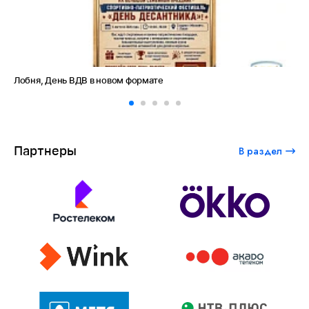
Лобня, День ВДВ в новом формате
Ам
Партнеры
В раздел