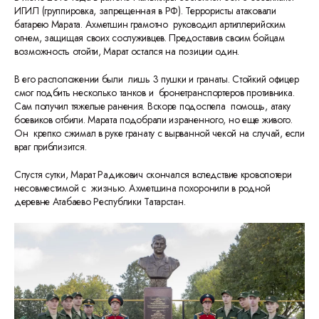
ИГИЛ (группировка, запрещенная в РФ). Террористы атаковали
батарею Марата. Ахметшин грамотно руководил артиллерийским
огнем, защищая своих сослуживцев. Предоставив своим бойцам
возможность отойти, Марат остался на позиции один.
В его расположении были лишь 3 пушки и гранаты. Стойкий офицер
смог подбить несколько танков и бронетранспортеров противника.
Сам получил тяжелые ранения. Вскоре подоспела помощь, атаку
боевиков отбили. Марата подобрали израненного, но еще живого.
Он крепко сжимал в руке гранату с вырванной чекой на случай, если
враг приблизится.
Спустя сутки, Марат Радикович скончался вследствие кровопотери
несовместимой с жизнью. Ахметшина похоронили в родной
деревне Атабаево Республики Татарстан.