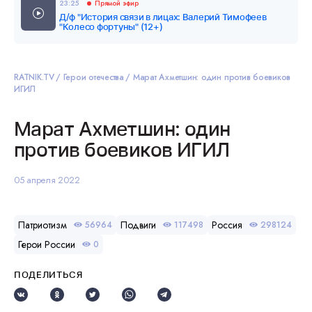
23:25
Прямой эфир
Д/ф "История связи в лицах: Валерий Тимофеев
"Колесо фортуны" (12+)
RATNIK.TV
Герои отечества
Марат Ахметшин: один против боевиков
ИГИЛ
Марат Ахметшин: один
против боевиков ИГИЛ
05 апреля 2022
Патриотизм
Подвиги
Россия
56964
117498
298124
Герои России
0
ПОДЕЛИТЬСЯ