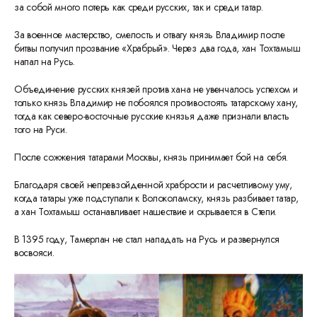
за собой много потерь как среди русских, так и среди татар.
За военное мастерство, смелость и отвагу князь Владимир после
битвы получил прозвание «Храбрый». Через два года, хан Тохтамыш
напал на Русь.
Объединение русских князей против хана не увенчалось успехом и
только князь Владимир не побоялся противостоять татарскому хану,
тогда как северо-восточные русские князья даже признали власть
того на Руси.
После сожжения татарами Москвы, князь принимает бой на себя.
Благодаря своей непревзойденной храбрости и расчетливому уму,
когда татары уже подступали к Волоколамску, князь разбивает татар,
а хан Тохтамыш останавливает нашествие и скрывается в Степи.
В 1395 году, Тамерлан не стал нападать на Русь и развернулся
восвояси.