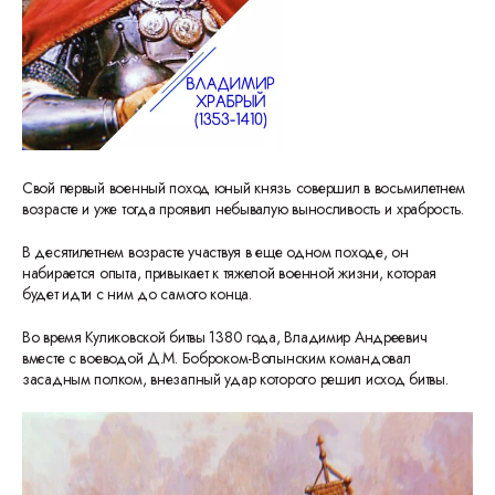
Свой первый военный поход юный князь совершил в восьмилетнем
возрасте и уже тогда проявил небывалую выносливость и храбрость.
В десятилетнем возрасте участвуя в еще одном походе, он
набирается опыта, привыкает к тяжелой военной жизни, которая
будет идти с ним до самого конца.
Во время Куликовской битвы 1380 года, Владимир Андреевич
вместе с воеводой Д.М. Боброком-Волынским командовал
засадным полком, внезапный удар которого решил исход битвы.