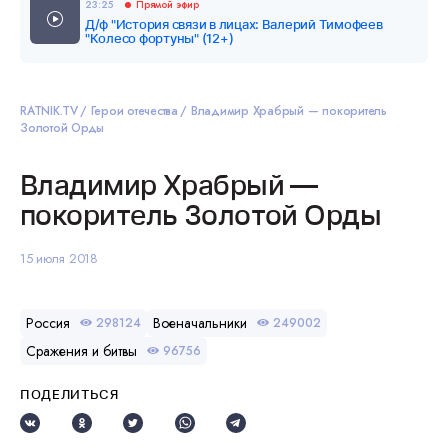
23:25
Прямой эфир
Д/ф "История связи в лицах: Валерий Тимофеев
"Колесо фортуны" (12+)
RATNIK.TV
Герои отечества
Владимир Храбрый — покоритель
Золотой Орды
Владимир Храбрый —
покоритель Золотой Орды
15 июля 2018
Россия
Военачальники
298124
249002
Сражения и битвы
96756
ПОДЕЛИТЬСЯ