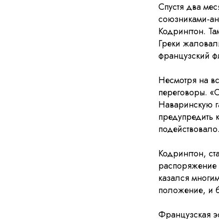
Спустя два мес
союзниками-ан
Кодрингтон. Та
Греки жаловал
французский ф
Несмотря на вс
переговоры. «О
Наваринскую г
предупредить 
подействовало
Кодрингтон, ст
распоряжение о
казался многим
положение, и б
Французская э