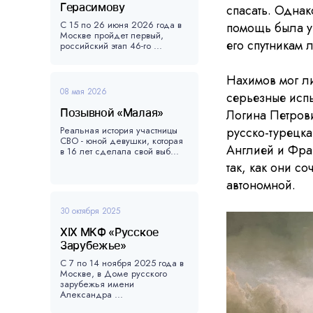
Герасимову
спасать. Однак
С 15 по 26 июня 2026 года в
помощь была у
Москве пройдет первый,
его спутникам 
российский этап 46-го ...
Нахимов мог ли
08 мая 2026
серьезные испы
Позывной «Малая»
Логина Петров
Реальная история участницы
русско-турецк
СВО - юной девушки, которая
Англией и Фра
в 16 лет сделала свой выб...
так, как они с
автономной.
30 октября 2025
XIX МКФ «Русское
Зарубежье»
С 7 по 14 ноября 2025 года в
Москве, в Доме русского
зарубежья имени
Александра ...