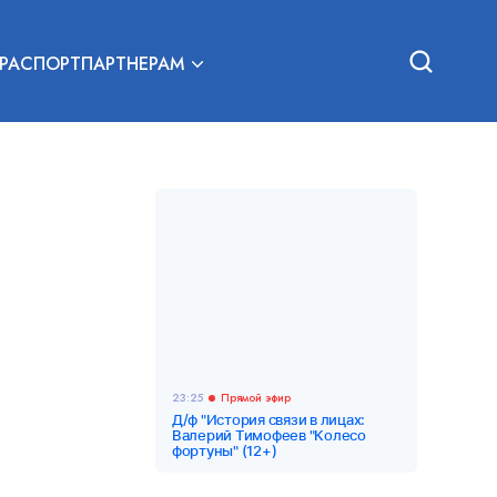
РА
СПОРТ
ПАРТНЕРАМ
23:25
Прямой эфир
Д/ф "История связи в лицах:
Валерий Тимофеев "Колесо
фортуны" (12+)