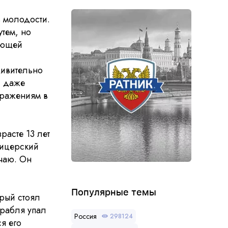
в молодости.
тем, но
ующей
дивительно
, даже
бражениям в
асте 13 лет
фицерский
чаю. Он
Популярные темы
рый стоял
орабля упал
Россия
298124
я его