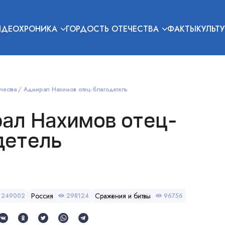
ИДЕОХРОНИКА
ГОРДОСТЬ ОТЕЧЕСТВА
ФАКТЫ
КУЛЬТУ
чества
Адмирал Нахимов отец-благодетель
ал Нахимов отец-
детель
Россия
Сражения и битвы
249002
298124
96756