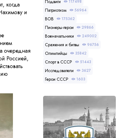
Подвиги
117498
т, когда
Патриотизм
56964
Нахимову и
ВОВ
175362
Пионеры-герои
29866
ее
Военачальники
249002
анием
Сражения и битвы
96756
а очередная
Олимпийцы
35842
ой Россией,
Спорт в СССР
51443
йствовать
Исследователи
3627
цию
Герои СССР
1603