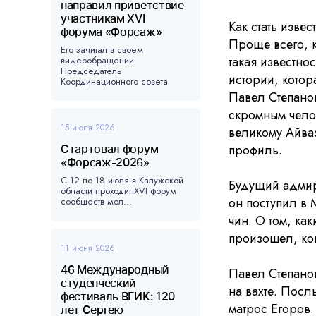
направил приветствие
участникам XVI
Как стать изве
форума «Форсаж»
Проще всего, к
Его зачитал в своем
такая известн
видеообращении
Председатель
истории, котор
Координационного совета
форума, ...
Павел Степано
скромным челов
15 июля 2026
великому Айва
профиль.
Стартовал форум
«Форсаж-2026»
С 12 по 18 июля в Калужской
Будущий адмир
области проходит XVI форум
он поступил в 
сообществ мол...
чин. О том, к
произошел, ко
11 июня 2026
46 Международный
Павел Степано
студенческий
на вахте. Посл
фестиваль ВГИК: 120
матрос Егоров.
лет Сергею