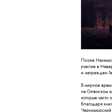
Позже Нахимов 
участие в Нав
и награжден Ге
В мирное врем
на Охтенском а
которые часто 
благодаря книг
Черноморский ф