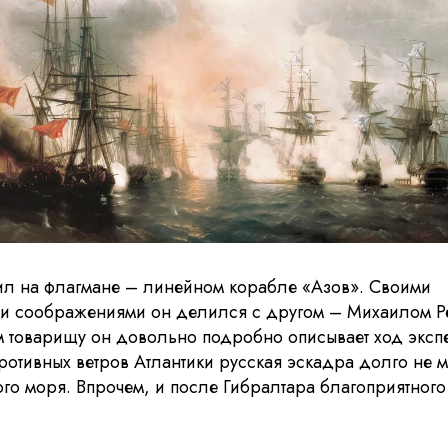
л на флагмане – линейном корабле «Азов». Своими
 и соображениями он делился с другом – Михаилом Ре
м товарищу он довольно подробно описывает ход эксп
ротивных ветров Атлантики русская эскадра долго не 
о моря. Впрочем, и после Гибралтара благоприятного 
46 Международный 
фестиваль ВГИК: 120