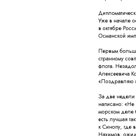
Дипломатическ
Уже в начале о
в октябре Росс
Османской имп
Первым больши
странному сов
флота. Незадо
Алексеевича К
«Поздравляю в
За две недели 
написано: «Не 
морском деле 
есть лучшая та
к Синопу, где 
Нахимов, ожид