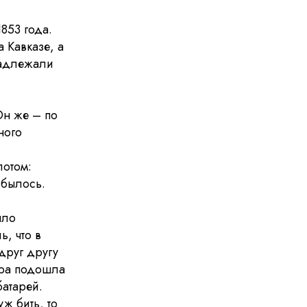
853 года.
 Кавказе, а
надлежали
Он же – по
ного
лотом:
сбылось.
ыло
, что в
друг другу
дра подошла
батарей.
ж бить, то