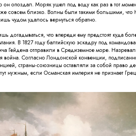
о он опоздал. Моряк ушел под воду как раз в тот момен
же совсем близко. Волны были такими большими, что 
лишь чудом удалось вернуться обратно.
шь догадываться, что впереди ему предстоят куда бол
тания. В 1827 году балтийскую эскадру под командов
ича Гейдена отправили в Средиземное море. Назревал
ая война. Согласно Лондонской конвенции, подписанн
нцией, страны-союзницы оставляли за собой право де
очтут нужным, если Османская империя не признает Гре