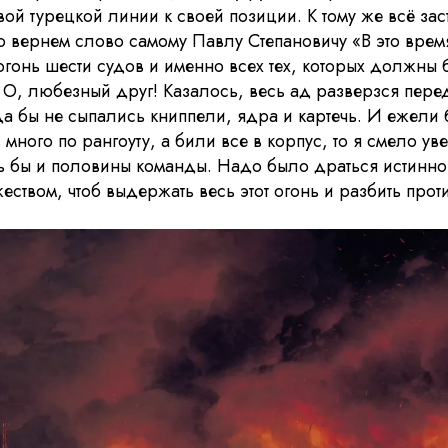
ой турецкой линии к своей позиции. К тому же всё за
о вернем слово самому Павлу Степановичу «В это врем
онь шести судов и именно всех тех, которых должны 
О, любезный друг! Казалось, весь ад разверзся пере
да бы не сыпались книппели, ядра и картечь. И ежели 
много по рангоуту, а били все в корпус, то я смело уве
сь бы и половины команды. Надо было драться истинно
ством, чтоб выдержать весь этот огонь и разбить прот