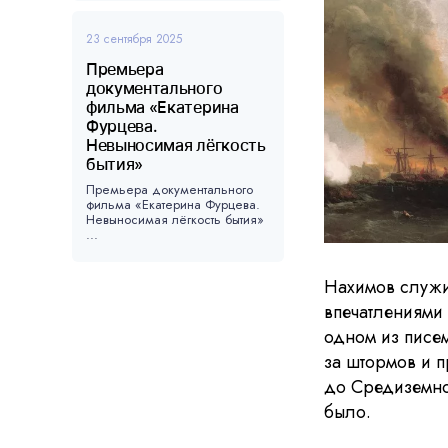
23 сентября 2025
Премьера
документального
фильма «Екатерина
Фурцева.
Невыносимая лёгкость
бытия»
Премьера документального
фильма «Екатерина Фурцева.
Невыносимая лёгкость бытия»
...
Нахимов служи
впечатлениями
одном из писе
за штормов и п
до Средиземног
было.