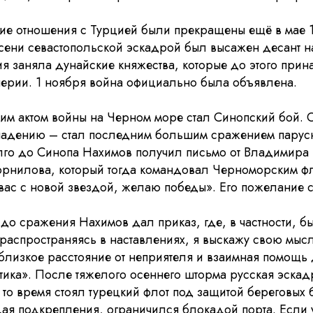
ие отношения с Турцией были прекращены ещё в мае 1
сени севастопольской эскадрой был высажен десант на
ия заняла дунайские княжества, которые до этого при
ерии. 1 ноября война официально была объявлена.
м актом войны на Черном море стал Синопский бой. 
падению – стал последним большим сражением парус
лго до Синопа Нахимов получил письмо от Владимира
орнилова, который тогда командовал Черноморским ф
ас с новой звездой, желаю победы». Его пожелание 
до сражения Нахимов дал приказ, где, в частности, б
распространяясь в наставлениях, я выскажу свою мысль
близкое расстояние от неприятеля и взаимная помощь 
ктика». После тяжелого осеннего шторма русская эска
в то время стоял турецкий флот под защитой береговых 
ая подкрепления, ограничился блокадой порта. Если у