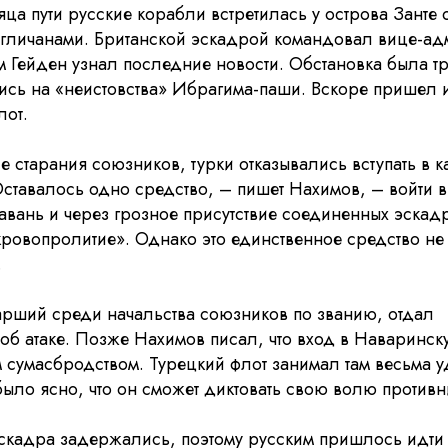
яца пути русские корабли встретилась у острова Занте 
Герасимову
гличанами. Британской эскадрой командовал вице-а
м Гейден узнал последние новости. Обстановка была т
ись на «неистовства» Ибрагима-паши. Вскоре пришел 
лот.
е старания союзников, турки отказывались вступать в 
ставалось одно средство, – пишет Нахимов, – войти в
авань и через грозное присутствие соединенных эскад
кровопролитие». Однако это единственное средство не
.
арший среди начальства союзников по званию, отдал
б атаке. Позже Нахимов писал, что вход в Наваринск
 сумасбродством. Турецкий флот занимал там весьма 
ыло ясно, что он сможет диктовать свою волю противн
скадра задержались, поэтому русским пришлось идти