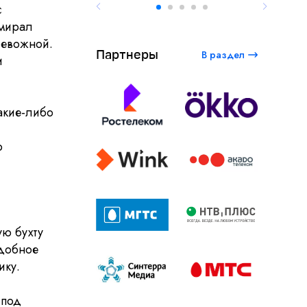
с
дмирал
ревожной.
Партнеры
В раздел
и
какие-либо
р
ую бухту
удобное
ику.
 под