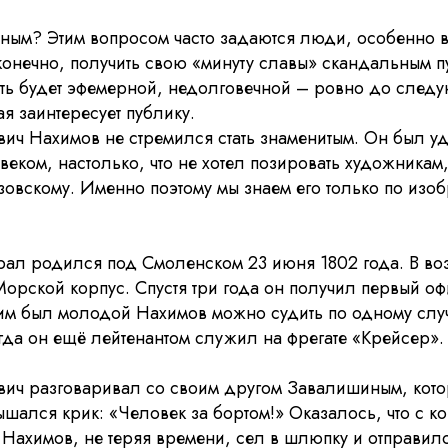
стным? Этим вопросом часто задаются люди, особенно 
онечно, получить свою «минуту славы» скандальным пу
ость будет эфемерной, недолговечной – ровно до след
ая заинтересует публику.
вич Нахимов не стремился стать знаменитым. Он был у
еком, настолько, что не хотел позировать художникам
зовскому. Именно поэтому мы знаем его только по изо
ал родился под Смоленском 23 июня 1802 года. В возр
Морской корпус. Cпустя три года он получил первый о
аким был молодой Нахимов можно судить по одному слу
гда он ещё лейтенантом служил на фрегате «Крейсер».
вич разговаривал со своим другом Завалишиным, кото
ышался крик: «Человек за бортом!» Оказалось, что с к
 Нахимов, не теряя времени, сел в шлюпку и отправилс