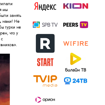
стилали
я мы
были занять
д нами! Не
бы турки не
рен, что у
 с
ивников».