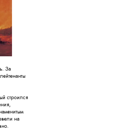
ь. За
лейтенанты
ый строился
ения,
знаменитым
евели на
вно.