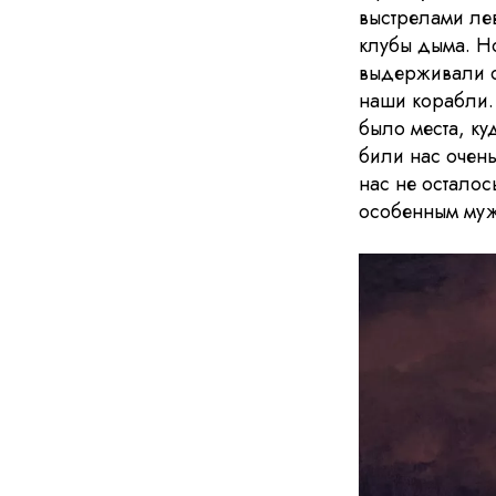
выстрелами лев
клубы дыма. Н
выдерживали ог
наши корабли. 
было места, ку
били нас очень 
нас не остало
особенным муже