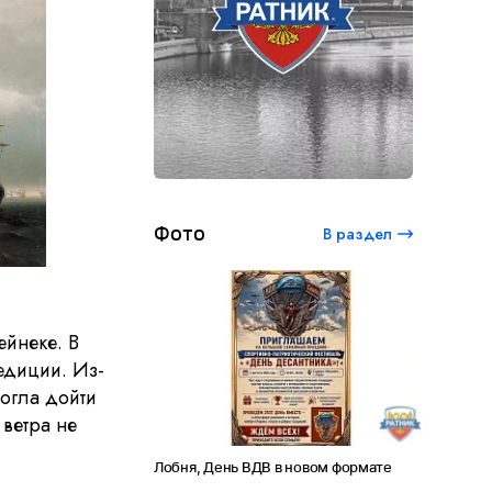
Фото
В раздел
йнеке. В
едиции. Из-
могла дойти
ветра не
студенческий
Лобня, День ВДВ в новом формате
Амет-Хан Сул
 лет Сергею