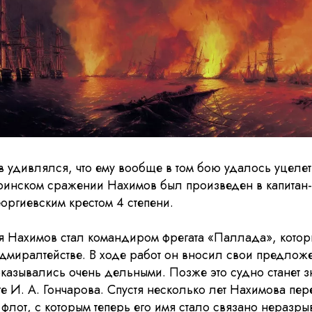
удивлялся, что ему вообще в том бою удалось уцелет
аринском сражении Нахимов был произведен в капитан-
оргиевским крестом 4 степени.
я Нахимов стал командиром фрегата «Паллада», котор
дмиралтействе. В ходе работ он вносил свои предлож
оказывались очень дельными. Позже это судно станет 
е И. А. Гончарова. Спустя несколько лет Нахимова пер
лот, с которым теперь его имя стало связано неразры