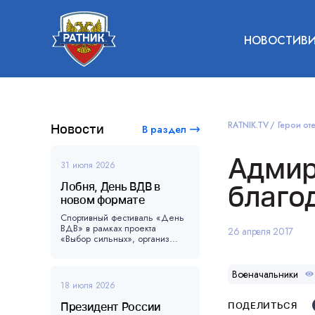
НОВОСТИ
В
RATNIK.TV
Герои оте
Новости
В раздел
Адмир
31 июля 2026
Лобня, День ВДВ в
благо
новом формате
Спортивный фестиваль «День
ВДВ» в рамках проекта
26 апреля 2017
«Выбор сильных», организ...
Военачальники
18 июля 2026
Президент России
ПОДЕЛИТЬСЯ