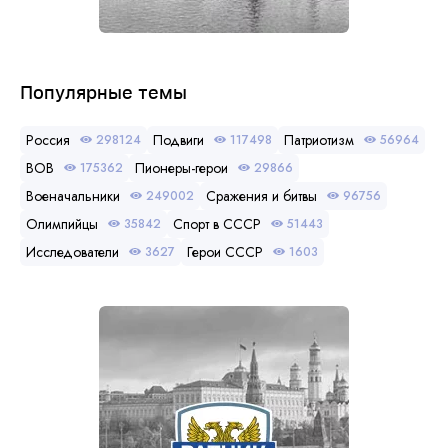
Популярные темы
Россия
Подвиги
Патриотизм
298124
117498
56964
ВОВ
Пионеры-герои
175362
29866
Военачальники
Сражения и битвы
249002
96756
Олимпийцы
Спорт в СССР
35842
51443
Исследователи
Герои СССР
3627
1603