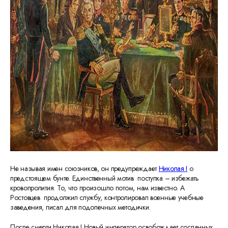
Не называя имен союзников, он предупреждает
Николая I
о
предстоящем бунте. Единственный мотив поступка – избежать
кровопролития. То, что произошло потом, нам известно. А
Ростовцев продолжил службу, контролировал военные учебные
заведения, писал для подопечных методички.
После смерти Николая I Новый император освобождает сосланных