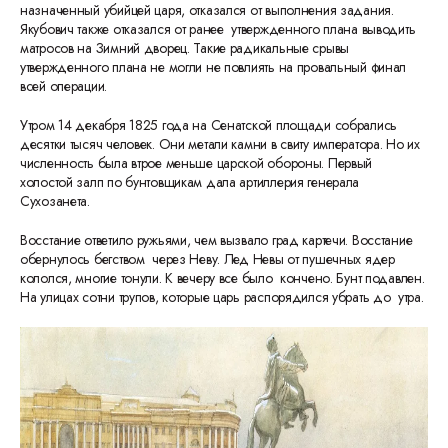
назначенный убийцей царя, отказался от выполнения задания.
Якубович также отказался от ранее утвержденного плана выводить
матросов на Зимний дворец. Такие радикальные срывы
утвержденного плана не могли не повлиять на провальный финал
всей операции.
Утром 14 декабря 1825 года на Сенатской площади собрались
десятки тысяч человек. Они метали камни в свиту императора. Но их
численность была втрое меньше царской обороны. Первый
холостой залп по бунтовщикам дала артиллерия генерала
Сухозанета.
Восстание ответило ружьями, чем вызвало град картечи. Восстание
обернулось бегством через Неву. Лед Невы от пушечных ядер
кололся, многие тонули. К вечеру все было кончено. Бунт подавлен.
На улицах сотни трупов, которые царь распорядился убрать до утра.