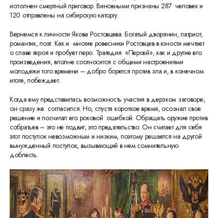
исполнен смертный приговор. Виновными признаны 287 человек и
120 отправлены на сибирскую каторгу.
Вернемся к личности Якова Ростовцева. Богатый дворянин, патриот,
романтик, поэт. Как и многие ровесники Ростовцев в юности мечтает
о славе героя и пробует перо. Трагедия «Персей», как и другие его
произведения, вполне соотносится с общими настроениями
молодежи того времени – добро борется против зла и, в конечном
итоге, побеждает.
Когда ему представилась возможность участия в дерзком заговоре,
он сразу же согласился. Но, спустя короткое время, осознал свое
решение и посчитал его роковой ошибкой. Обращать оружие против
собратьев – это не подвиг, это предательство. Он считает для себя
этот поступок невозможным и низким, поэтому решается на другой
вынужденный поступок, вызывающий в нем сомнительную
доблесть.