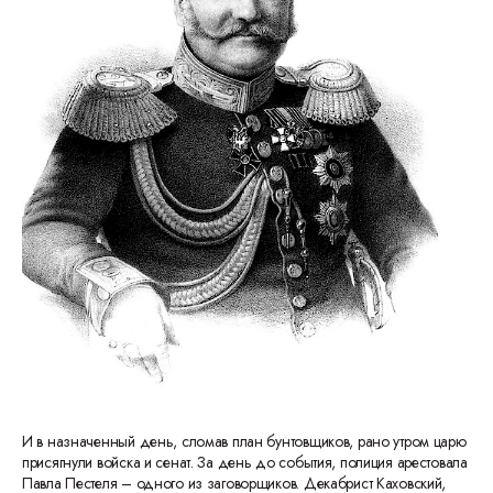
И в назначенный день, сломав план бунтовщиков, рано утром царю
присягнули войска и сенат. За день до события, полиция арестовала
Павла Пестеля – одного из заговорщиков. Декабрист Каховский,