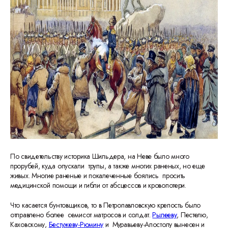
По свидетельству историка Шильдера, на Неве было много
прорубей, куда опускали трупы, а также многих раненых, но еще
живых. Многие раненые и покалеченные боялись просить
медицинской помощи и гибли от абсцессов и кровопотери.
Что касается бунтовщиков, то в Петропавловскую крепость было
отправлено более семисот матросов и солдат.
Рылееву
, Пестелю,
Каховскому,
Бестужеву-Рюмину
и Муравьеву-Апостолу вынесен и