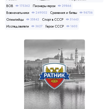
ВОВ
Пионеры-герои
175362
29866
Военачальники
Сражения и битвы
249002
96756
Олимпийцы
Спорт в СССР
35842
51443
Исследователи
Герои СССР
3627
1603