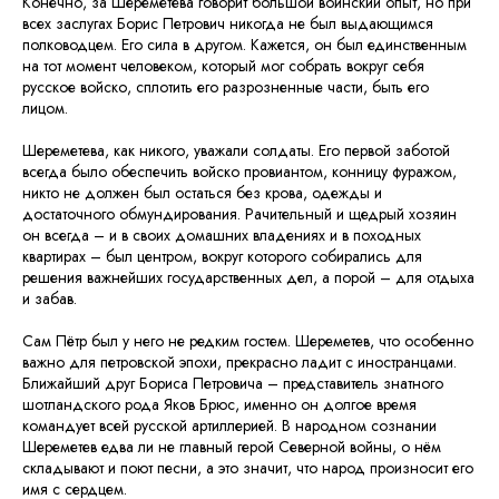
Конечно, за Шереметева говорит большой воинский опыт, но при
всех заслугах Борис Петрович никогда не был выдающимся
полководцем. Его сила в другом. Кажется, он был единственным
на тот момент человеком, который мог собрать вокруг себя
русское войско, сплотить его разрозненные части, быть его
лицом.
Шереметева, как никого, уважали солдаты. Его первой заботой
всегда было обеспечить войско провиантом, конницу фуражом,
никто не должен был остаться без крова, одежды и
достаточного обмундирования. Рачительный и щедрый хозяин
он всегда – и в своих домашних владениях и в походных
квартирах – был центром, вокруг которого собирались для
решения важнейших государственных дел, а порой – для отдыха
и забав.
Сам Пётр был у него не редким гостем. Шереметев, что особенно
важно для петровской эпохи, прекрасно ладит с иностранцами.
Ближайший друг Бориса Петровича – представитель знатного
шотландского рода Яков Брюс, именно он долгое время
командует всей русской артиллерией. В народном сознании
Шереметев едва ли не главный герой Северной войны, о нём
складывают и поют песни, а это значит, что народ произносит его
имя с сердцем.