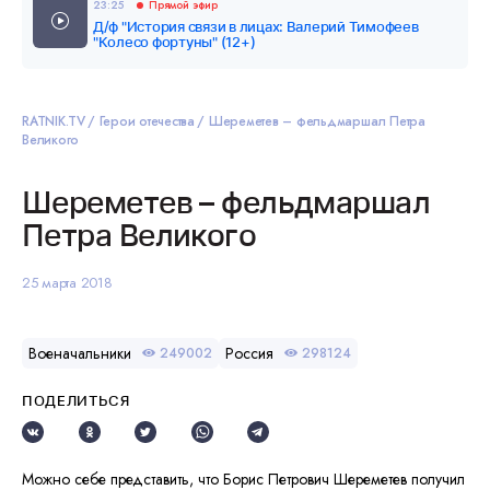
23:25
Прямой эфир
Д/ф "История связи в лицах: Валерий Тимофеев
"Колесо фортуны" (12+)
RATNIK.TV
Герои отечества
Шереметев – фельдмаршал Петра
Великого
Шереметев – фельдмаршал
Петра Великого
25 марта 2018
Военачальники
Россия
249002
298124
ПОДЕЛИТЬСЯ
Можно себе представить, что Борис Петрович Шереметев получил