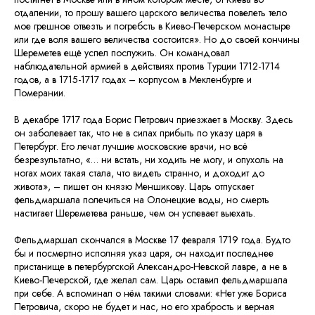
отдалении, то прошу вашего царского величества повелеть тело
мое грешное отвезть и погребсть в Киево-Печерском монастыре
или где воля вашего величества состоится». Но до своей кончины
Шереметев ещё успел послужить. Он командовал
наблюдательной армией в действиях против Турции 1712-1714
годов, а в 1715-1717 годах – корпусом в Мекленбурге и
Померании.
В декабре 1717 года Борис Петрович приезжает в Москву. Здесь
он заболевает так, что не в силах прибыть по указу царя в
Петербург. Его лечат лучшие московские врачи, но всё
безрезультатно, «… ни встать, ни ходить не могу, и опухоль на
ногах моих такая стала, что видеть странно, и доходит до
живота», – пишет он князю Меншикову. Царь отпускает
фельдмаршала полечиться на Олонецкие воды, но смерть
настигает Шереметева раньше, чем он успевает выехать.
Фельдмаршал скончался в Москве 17 февраля 1719 года. Будто
бы и посмертно исполняя указ царя, он находит последнее
пристанище в петербургской Александро-Невской лавре, а не в
Киево-Печерской, где желал сам. Царь оставил фельдмаршала
при себе. А вспоминал о нём такими словами: «Нет уже Бориса
Петровича, скоро не будет и нас, но его храбрость и верная