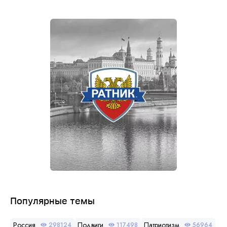
Популярные темы
Россия
Подвиги
Патриотизм
298124
117498
56964