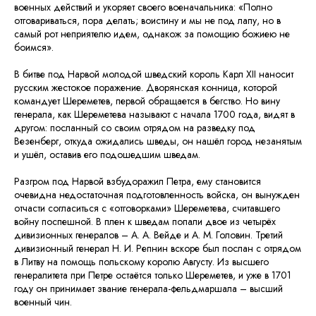
военных действий и укоряет своего военачальника: «Полно
отговариваться, пора делать; воистину и мы не под лапу, но в
самый рот неприятелю идем, однакож за помощию божиею не
боимся».
В битве под Нарвой молодой шведский король Карл XII наносит
русским жестокое поражение. Дворянская конница, которой
командует Шереметев, первой обращается в бегство. Но вину
генерала, как Шереметева называют с начала 1700 года, видят в
другом: посланный со своим отрядом на разведку под
Везенберг, откуда ожидались шведы, он нашёл город незанятым
и ушёл, оставив его подошедшим шведам.
Разгром под Нарвой взбудоражил Петра, ему становится
очевидна недостаточная подготовленность войска, он вынужден
отчасти согласиться с «отговорками» Шереметева, считавшего
войну поспешной. В плен к шведам попали двое из четырёх
дивизионных генералов – А. А. Вейде и А. М. Головин. Третий
дивизионный генерал Н. И. Репнин вскоре был послан с отрядом
в Литву на помощь польскому королю Августу. Из высшего
генералитета при Петре остаётся только Шереметев, и уже в 1701
году он принимает звание генерала-фельдмаршала – высший
военный чин.