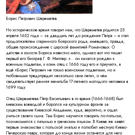
Борис Петрович Шереметев
Но историческое время говорит нам, что Шереметев родился 25
апреля 1652 года – за двадцать лет до рождения Петра – и стал
продолжателем старинного боярского рода, имевшего, правда,
общее происхождение с царской фамилией Романовых. О
детстве и юности Бориса известно мало, однако вот что пишет
первый его биограф Г. Ф. Миллер: «… он казался рождён к
военным подвигам, к коим отец с 1666 году его и приучил», а
ещё «Борис Петрович не токмо воинскими подвигами, но и
любовными предупредил несколько свои лета», о чём
свидетельствует ранняя женитьба 17-летнего молодого человека в
1699 году.
Отец Шереметева Пётр Васильевич в то время (1666-1668) был
киевским воеводой и боролся на культурном фронте за
существование Киевской Академии, куда, вероятно, и отдал
учиться своего сына. Там Борис научился говорить по-польски,
познакомился с латынью и греческим языком. В Киеве же завёл
первые знакомства с польской знатью и полюбил местную Киево-
Печерскую лавру, которая до конца жизни останется для него