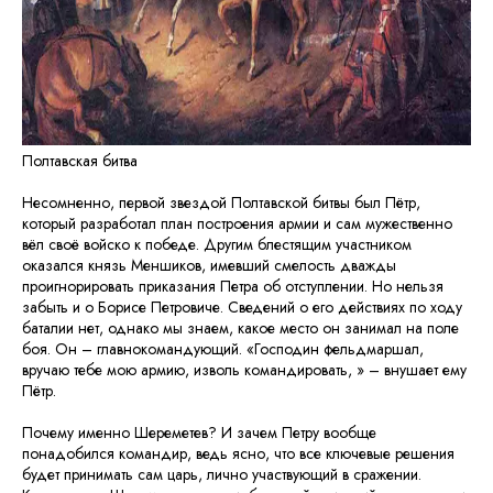
Полтавская битва
Несомненно, первой звездой Полтавской битвы был Пётр,
который разработал план построения армии и сам мужественно
вёл своё войско к победе. Другим блестящим участником
оказался князь Меншиков, имевший смелость дважды
проигнорировать приказания Петра об отступлении. Но нельзя
забыть и о Борисе Петровиче. Сведений о его действиях по ходу
баталии нет, однако мы знаем, какое место он занимал на поле
боя. Он – главнокомандующий. «Господин фельдмаршал,
вручаю тебе мою армию, изволь командировать, » – внушает ему
Пётр.
Почему именно Шереметев? И зачем Петру вообще
понадобился командир, ведь ясно, что все ключевые решения
будет принимать сам царь, лично участвующий в сражении.