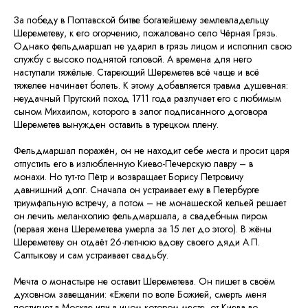
За победу в Полтавской битве богатейшему землевладельцу
Шереметеву, к его огорчению, пожаловано село Чёрная Грязь.
Однако фельдмаршал не ударил в грязь лицом и исполнил свою
службу с высоко поднятой головой. А времена для него
наступали тяжёлые. Стареющий Шереметев всё чаще и всё
тяжелее начинает болеть. К этому добавляется травма душевная:
неудачный Прутский поход 1711 года разлучает его с любимым
сыном Михаилом, которого в залог подписанного договора
Шереметев вынужден оставить в турецком плену.
Фельдмаршал поражён, он не находит себе места и просит царя
отпустить его в излюбленную Киево-Печерскую лавру – в
монахи. Но тут-то Пётр и возвращает Борису Петровичу
давнишний долг. Сначала он устраивает ему в Петербурге
триумфальную встречу, а потом – не монашеской кельей решает
он лечить меланхолию фельдмаршала, а свадебным пиром
(первая жена Шереметева умерла за 15 лет до этого). В жёны
Шереметеву он отдаёт 26-летнюю вдову своего дяди А.П.
Салтыкову и сам устраивает свадьбу.
Мечта о монастыре не оставит Шереметева. Он пишет в своём
духовном завещании: «Ежели по воле Божией, смерть меня
постигнет в Москве или в ином котором месте, от Киева во