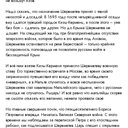
не возьмут Азов.
Надо сказать, что назначение Шереметев принял с явной
неохотой и досадой. В 1695 году после четырёхдневной осады
ему сдался турецкий городок Кизы-Кермень, а после этого – уже
без боя – сдались три других. Но до Крыма Шереметев не
дошёл. На следующий же год при благоприятнейшем отсутствии
татарского войска, которое было в это время под Азовом,
Шереметев остановился на реке Берестовой – только крайняя
осторожность полководца не позволила русским войти в
беззащитный Крым.
И всё-таки взятие Кизы-Керменя принесло Шереметеву военную
славу. Его торжественно встречали в Москве, во время своего
заграничного путешествия его всюду чтили как победителя
«неверных», а в Мальте случилось и вовсе неслыханное:
Шереметев стал кавалером Мальтийского ордена, чего с русскими
никогда не случалось. Рыцарь! И всё равно что мальтийцы скорее
не смогли отказать его желанию, нежели проявили своё.
Но главные свершения почти, что пятидесятилетнего Бориса
Петровича впереди. Началась Великая Северная война. С этого
времени мы наблюдаем за перепиской Петра с его «последним
рабом», как подписывался Шереметев. Царь спешит с открытием