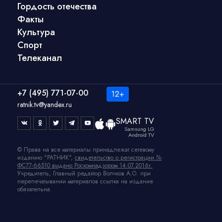
Гордость отечества
Факты
Культура
Спорт
Телеканал
+7 (495) 771-07-00
ratnik.tv@yandex.ru
SMART TV
Samsung LG
Android TV
© Права на все материалы принадлежат сетевому
изданию "РАТНИК",
свидетельство о регистрации №
ФС77-66510 выдано Роскомнадзором 14.07.2016г.
Учредитель, Главный редактор Волчков А.О. при
перепечатывании материалов ссылка на издание
обязательна.