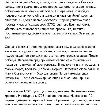
Пётр восклицает: «Мы дошли до того, что шведов побеждать
можем; пока сражались двое против одного, но скоро начнём
побеждать их и равным числом ». А Шереметев за победу
получает «знак золотой с алмазами и кавалерийский крест св.
апостола Андрея с чепью золотою». Вторым успехом стала
победа у мызы Гуммельсгоф (1702 год), где Шлиппенбаха,
убегающего от превосходящих сил противника, настигли
посланные ему вдогонку татары, калмыки и казаки. Завязался
бой.
Сначала шведы потеснили русский авангард и даже захватили
несколько орудий и часть обоза, но исход сражения решил
подоспевший со своими главными силами фельдмаршал. После
победы Шереметев предпринимает серию опустошительных
походов по прибалтийским городам. В одном из таких городов, в
Мариенбурге, военной добычей Бориса Петровича стала латышка
Марта Скавронская – будущая жена Петра и императрица
Екатерина I. Тогда фельдмаршал ещё не знал, что царь не
останется перед ним в долгу.
Всё в том же 1702 году под командованием Шереметева взята
крепость Нотебург, а в 1703 настала очередь Ниеншанца. 12
апреля двинулись берегом Невы собранные под командованием
фельдмаршала казаки, калмыки и татары, несколько батальонов