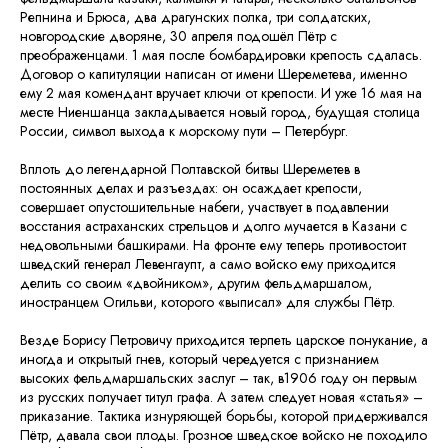
Репнина и Брюса, два драгунских полка, три солдатских,
новгородские дворяне, 30 апреля подошёл Пётр с
преображенцами. 1 мая после бомбардировки крепость сдалась.
Договор о капитуляции написан от имени Шереметева, именно
ему 2 мая комендант вручает ключи от крепости. И уже 16 мая на
месте Ниеншанца закладывается новый город, будущая столица
России, символ выхода к морскому пути – Петербург.
Вплоть до легендарной Полтавской битвы Шереметев в
постоянных делах и разъездах: он осаждает крепости,
совершает опустошительные набеги, участвует в подавлении
восстания астраханских стрельцов и долго мучается в Казани с
недовольными башкирами. На фронте ему теперь противостоит
шведский генерал Левенгаупт, а само войско ему приходится
делить со своим «двойником», другим фельдмаршалом,
иностранцем Огильви, которого «выписал» для службы Пётр.
Везде Борису Петровичу приходится терпеть царское понукание, а
иногда и открытый гнев, который чередуется с признанием
высоких фельдмаршальских заслуг – так, в1906 году он первым
из русских получает титул графа. А затем следует новая «статья» –
приказание. Тактика изнуряющей борьбы, которой придерживался
Пётр, давала свои плоды. Грозное шведское войско не походило