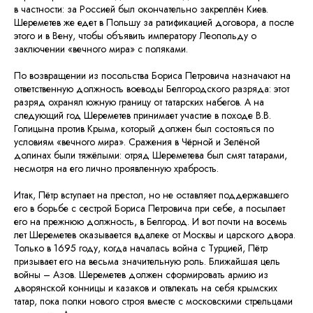
в частности: за Россией был окончательно закреплён Киев.
Шереметев же едет в Польшу за ратификацией договора, а после
этого и в Вену, чтобы объявить императору Леопольду о
заключении «вечного мира» с поляками.
По возвращении из посольства Бориса Петровича назначают на
ответственную должность воеводы Белгородского разряда: этот
разряд охранял южную границу от татарских набегов. А на
следующий год Шереметев принимает участие в походе В.В.
Голицына против Крыма, который должен был состояться по
условиям «вечного мира». Сражения в Чёрной и Зелёной
долинах были тяжёлыми: отряд Шереметева был смят татарами,
несмотря на его лично проявленную храбрость.
Итак, Пётр вступает на престол, но не оставляет поддержавшего
его в борьбе с сестрой Бориса Петровича при себе, а посылает
его на прежнюю должность, в Белгород. И вот почти на восемь
лет Шереметев оказывается вдалеке от Москвы и царского двора.
Только в 1695 году, когда началась война с Турцией, Пётр
призывает его на весьма значительную роль. Ближайшая цель
войны – Азов. Шереметев должен сформировать армию из
дворянской конницы и казаков и отвлекать на себя крымских
татар, пока полки нового строя вместе с московскими стрельцами