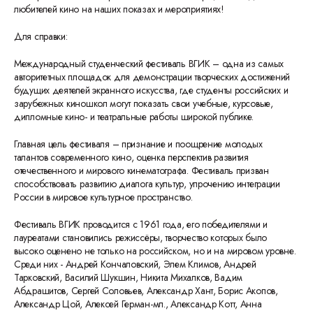
любителей кино на наших показах и мероприятиях!
Для справки:
Международный студенческий фестиваль ВГИК – одна из самых
авторитетных площадок для демонстрации творческих достижений
будущих деятелей экранного искусства, где студенты российских и
зарубежных киношкол могут показать свои учебные, курсовые,
дипломные кино- и театральные работы широкой публике.
Главная цель фестиваля – признание и поощрение молодых
талантов современного кино, оценка перспектив развития
отечественного и мирового кинематографа. Фестиваль призван
способствовать развитию диалога культур, упрочению интеграции
России в мировое культурное пространство.
Фестиваль ВГИК проводится с 1961 года, его победителями и
лауреатами становились режиссёры, творчество которых было
высоко оценено не только на российском, но и на мировом уровне.
Среди них - Андрей Кончаловский, Элем Климов, Андрей
Тарковский, Василий Шукшин, Никита Михалков, Вадим
Абдрашитов, Сергей Соловьев, Александр Хант, Борис Акопов,
Александр Цой, Алексей Герман-мл., Александр Котт, Анна