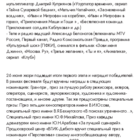
мультипликатор Дмитрий Куприянов («Узурпатор времени», сериал
«Тайна Сухаревой башни», «Мальчик-Чапайчик», «Заснеженный
всадник», «Иван и Митрофан на корабле», «Иван и Митрофан в
горах», «Приключения Маши и Гоши » , «Бестелесная команда.
Приключения солдата Каблукова» и др.)
- Теле и радио ведущий Александр Белоногов (телеканалы MTV
Россия, Первый канал, Радио Комсомольская Правда, программа
«Культурный шок» (ПФКИ), снимался в фильмах «Зови меня
Джинн», «Москва. Ру», «Третье желание», «Ты и я», «Анжелика»,
сериал «Клуб»)
26 июня жюри подведет итоги первого этапа и наградит победителей.
В рамках фестиваля будут вручены награды в следующих
номинациях: Гран-при , приз за лучшую работу режиссера, актеров,
оператора, сценариста, звукорежиссера, художника и художника-
постановщика, и многие другие. Так же предусмотрены специальные
призы: Приз гильдии кинооператоров имени В.И.Юсова,
специальный приз имени В.Я.Бахмутского «В поисках утраченного…»,
Специальный приз имени Ю.Ф.Михайлова, Приз кафедры
драматургии кино имени Ю.Н.Арабова «За лучший сценарий».
Продюсерский центр «ВГИК-Дебют» вручит специальный приз в
номинации «Перспектива» самому многообещающему автору,