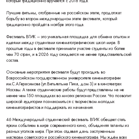
который традиционно вручается с 2018 года.
Лучшие фильмы, отобранные на российском этапе, продолжат
борьбу во втором международном этапе фестиваля, который
традиционно пройдёт в ноябре этого года.
Фестиваль ВГИК – это уникальная площадка для обмена опытом и
идеями между студентами кинематографических школ мира. В
прошлые годы в фестивале принимали участие студенты из более
чем 70 стран, и в 2026 году ожидается не менее представительский
состав.
Основные мероприятия фестиваля будут проходить во
Всероссийском государственном университете кинематографии
им.С.А.Герасимова (ул.Вильгельма Пика, дом 3) и в кинотеатрах
Москвы. А также студенческие работы будут представлены на не
менее чем 150 площадках во многих регионах России. Что позволит
широкой аудитории познакомиться с творчеством молодых
кинематографистов и поддержать их начинания.
46 Международный студенческий фестиваль ВГИК обещает стать
ярким событием в мире современного кино, объединяя таланты из
разных уголков мира. При этом отдавая дань заслуженным
мастерам советского и российского кинематографа. Мы ждём всех