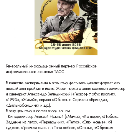
Генеральный информационный партнер: Российское
информационное агентство ТАСС.
В качестве эксперимента в этом году фестиваль меняет формат: его
первый этап пройдет в июне. Жюри первого этапа возглавит режиссер
и сценарист Александр Велединский («Географ глобус пропил»,
«1993», «Живой», сериал «Обитель». Сериалы «Бригада»,
«Дальнобойщики» и др.).
В текущем году в состав жюри вошли:
- Кинорежиссер Алексей Нужный («Мамы», «Конверт», «Любовь:
Задание на лето», «Переводчик», «Петух», «Ёлки новые», «Я
худею», «Громкая связь», «Толя-робот», «Огонь», «Обратная