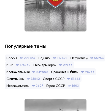
Популярные темы
Россия
Подвиги
Патриотизм
298124
117498
56964
ВОВ
Пионеры-герои
175362
29866
Военачальники
Сражения и битвы
249002
96756
Олимпийцы
Спорт в СССР
35842
51443
Исследователи
Герои СССР
3627
1603