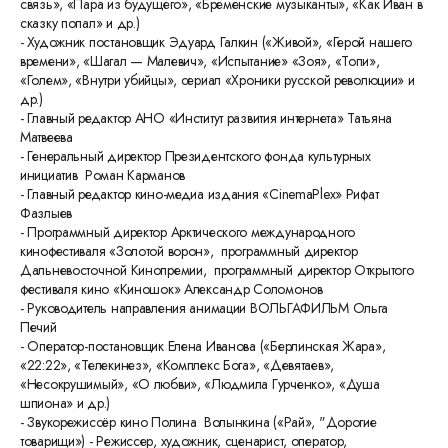
связь», «Пара из будущего», «Бременские музыканты», «Как Иван в
сказку попал» и др.)
- Художник постановщик Эдуард Галкин («Живой», «Герой нашего
времени», «Шагал — Малевич», «Испытание» «Зоя», «Топи»,
«Голем», «Внутри убийцы», сериал «Хроники русской революции» и
др.)
- Главный редактор АНО «Институт развития интернета» Татьяна
Матвеева
- Генеральный директор Президентского фонда культурных
инициатив Роман Карманов
- Главный редактор кино-медиа издания «CinemaPlex» Рифат
Фазлыев
- Программный директор Арктического международного
кинофестиваля «Золотой ворон», программный директор
Дальневосточной Кинопремии, программный директор Открытого
фестиваля кино «Киношок» Александр Соломонов
- Руководитель направления анимации ВОЛЬГАФИЛЬМ Ольга
Печий
- Оператор-постановщик Елена Иванова («Берлинская Жара»,
«22:22», «Телекинез», «Комплекс Бога», «Девятаев»,
«Несокрушимый», «О любви», «Людмила Гурченко», «Душа
шпиона» и др.)
- Звукорежиссёр кино Полина Волынкина («Рай», "Дорогие
товарищи») - Режиссер, художник, сценарист, оператор,