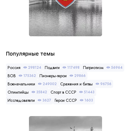
Популярные темы
Россия
Подвиги
Патриотизм
298124
117498
56964
ВОВ
Пионеры-герои
175362
29866
Военачальники
Сражения и битвы
249002
96756
Олимпийцы
Спорт в СССР
35842
51443
Исследователи
Герои СССР
3627
1603