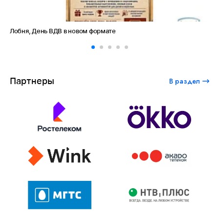
Лобня, День ВДВ в новом формате
Ам
Партнеры
В раздел