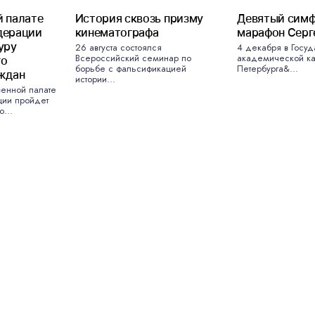
 палате
История сквозь призму
Девятый сим
дерации
кинематографа
марафон Серг
уру
26 августа состоялся
4 декабря в Госуд
Всероссийский семинар по
академической ка
го
борьбе с фальсификацией
Петербурга&...
ждан
истории...
венной палате
ции пройдет
...