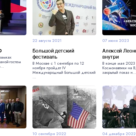
22 августа 2021
07 июня 2023
Ф
Большой детский
Алексей Леон
фестиваль
внутри
рамках
аной-гостем
В Москве с 1 сентября по 12
В конце мая 2023
...
ноября пройдет IV
Космонавтики на 
Международный Большой детский
закрытый показ н..
...
10 сентября 2022
04 декабря 2022