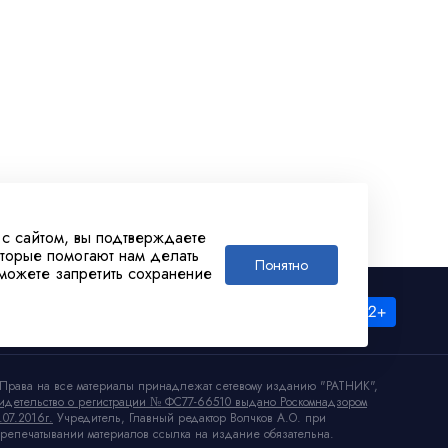
 с сайтом, вы подтверждаете
оторые помогают нам делать
Понятно
 можете запретить сохранение
Права на все материалы принадлежат сетевому изданию "РАТНИК",
идетельство о регистрации № ФС77-66510 выдано Роскомнадзором
.07.2016г.
Учредитель, Главный редактор Волчков А.О. при
репечатывании материалов ссылка на издание обязательна.