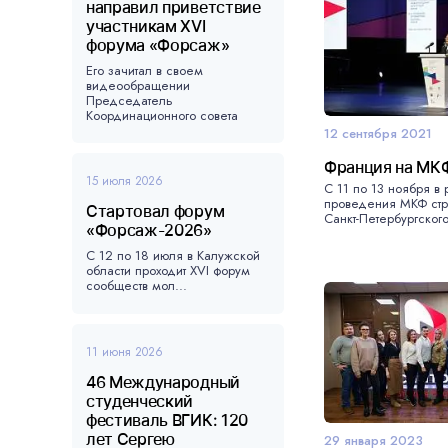
направил приветствие
участникам XVI
форума «Форсаж»
Его зачитал в своем
видеообращении
Председатель
Координационного совета
форума, ...
12 сентября 2021
Франция на МК
15 июля 2026
С 11 по 13 ноября в 
проведения МКФ стр
Стартовал форум
Санкт-Петербургского
«Форсаж-2026»
С 12 по 18 июля в Калужской
области проходит XVI форум
сообществ мол...
11 июня 2026
46 Международный
студенческий
фестиваль ВГИК: 120
лет Сергею
29 января 2023