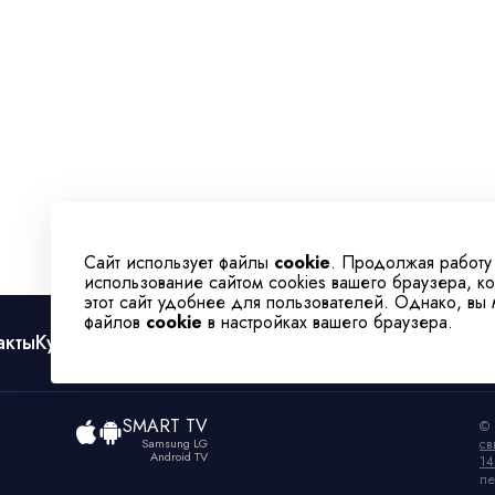
Сайт использует файлы
cookie
. Продолжая работу
использование сайтом cookies вашего браузера, к
этот сайт удобнее для пользователей. Однако, вы
файлов
cookie
в настройках вашего браузера.
акты
Культура
Спорт
Телеканал
SMART TV
© 
Samsung LG
св
Android TV
14
пе