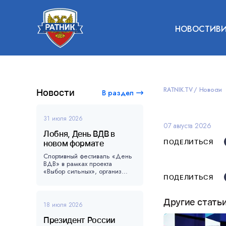
НОВОСТИ
В
RATNIK.TV
Новости
Новости
В раздел
31 июля 2026
07 августа 2026
Лобня, День ВДВ в
ПОДЕЛИТЬСЯ
новом формате
Спортивный фестиваль «День
ВДВ» в рамках проекта
«Выбор сильных», организ...
ПОДЕЛИТЬСЯ
Другие стать
18 июля 2026
Президент России