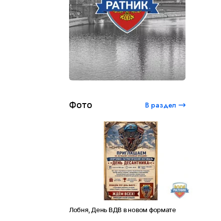
Фото
В раздел
ый студенческий
Лобня, День ВДВ в новом формате
Амет-Хан
 120 лет Сергею