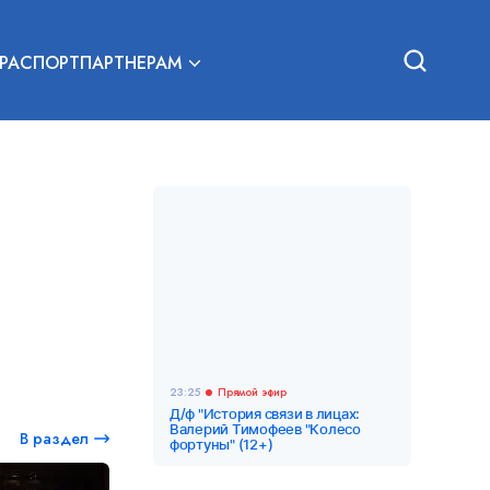
РА
СПОРТ
ПАРТНЕРАМ
23:25
Прямой эфир
Д/ф "История связи в лицах:
Валерий Тимофеев "Колесо
В раздел
фортуны" (12+)