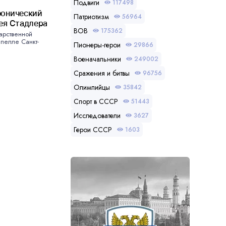
Подвиги
117498
фонический
Патриотизм
56964
ея Стадлера
ВОВ
175362
арственной
пелле Санкт-
Пионеры-герои
29866
Военачальники
249002
Сражения и битвы
96756
Олимпийцы
35842
Спорт в СССР
51443
Исследователи
3627
Герои СССР
1603