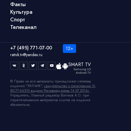
Факты
Культура
Спорт
Телеканал
+7 (495) 771-07-00
ratnik.tv@yandex.ru
SMART TV
Samsung LG
Android TV
© Права на все материалы принадлежат сетевому
изданию "РАТНИК",
свидетельство о регистрации №
ФС77-66510 выдано Роскомнадзором 14.07.2016г.
Учредитель, Главный редактор Волчков А.О. при
перепечатывании материалов ссылка на издание
обязательна.