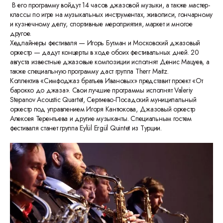
В его программу войдут 14 часов джазовой музыки, а также мастер-
классы по игре на музыкальных инструментах, живописи, гончарному
и кузнечному делу, спортивные мероприятия, маркет и многое
другое.
Хедлайнеры фестиваля — Игорь Бутман и Московский джазовый
оркестр — дадут концерты в ходе обоих фестивальных дней. 20
августа известные джазовые композиции исполнят Денис Мацуев, а
также специальную программу даст группа Therr Maitz.
Коллектив «Симфоджаз братьев Ивановых» представит проект «От
барокко до джаза». Свои лучшие программы исполнят Valeriy
Stepanov Acoustic Quartet, Сергиево-Посадский муниципальный
оркестр под управлением Игоря Кантюкова, Джазовый оркестр
Алексея Терентьева и другие музыканты. Специальным гостем
фестиваля станет группа Eylül Ergül Quintet из Турции.