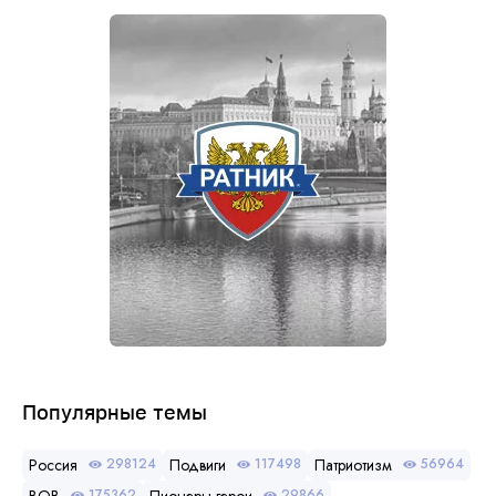
Популярные темы
Россия
Подвиги
Патриотизм
298124
117498
56964
ВОВ
Пионеры-герои
175362
29866