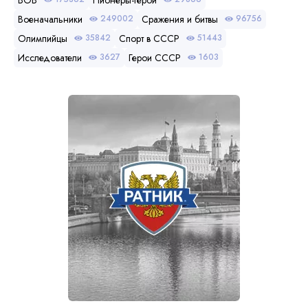
Военачальники
Сражения и битвы
249002
96756
Олимпийцы
Спорт в СССР
35842
51443
Исследователи
Герои СССР
3627
1603