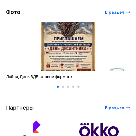
Фото
В раздел
Лобня, День ВДВ в новом формате
Ам
Партнеры
В раздел