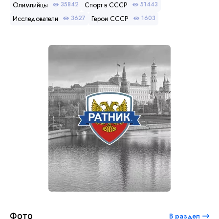
Олимпийцы
Спорт в СССР
35842
51443
Исследователи
Герои СССР
3627
1603
Фото
В раздел