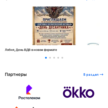
Лобня, День ВДВ в новом формате
Амет
Партнеры
В раздел