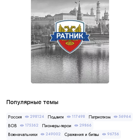
Популярные темы
Россия
Подвиги
Патриотизм
298124
117498
56964
ВОВ
Пионеры-герои
175362
29866
Военачальники
Сражения и битвы
249002
96756