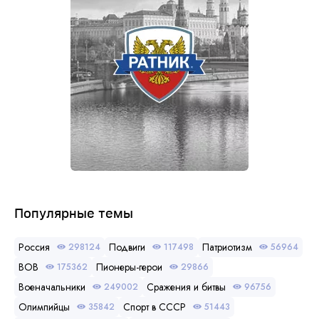
Популярные темы
Россия
Подвиги
Патриотизм
298124
117498
56964
ВОВ
Пионеры-герои
175362
29866
Военачальники
Сражения и битвы
249002
96756
Олимпийцы
Спорт в СССР
35842
51443