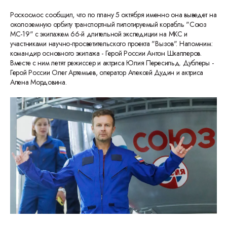
Роскосмос сообщил, что по плану 5 октября именно она выведет на
околоземную орбиту транспортный пилотируемый корабль "Союз
МС-19" с экипажем 66-й длительной экспедиции на МКС и
участниками научно-просветительского проекта "Вызов". Напомним:
командир основного экипажа - Герой России Антон Шкаплеров.
Вместе с ним летят режиссер и актриса Юлия Пересильд. Дублеры -
Герой России Олег Артемьев, оператор Алексей Дудин и актриса
Алена Мордовина.