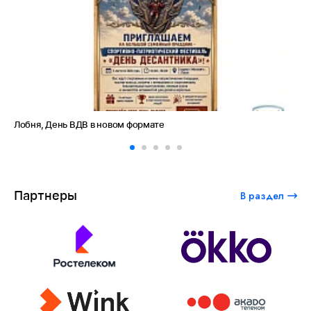
Лобня, День ВДВ в новом формате
Ам
Партнеры
В раздел