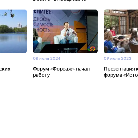
08 июля 2024
09 июля 2023
ских
Форум «Форсаж» начал
Презентация 
работу
форума «Исто
46 Международный студ
фестиваль ВГИК: 120 ле