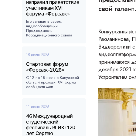
направил приветствие
свой талант
участникам XVI
форума «Форсаж»
Его зачитал в своем
видеообращении
Председатель
Конкурсанты ис
Координационного совета
Рахманинова, П
форума, ...
Видеоролики с
видеоплатформа
15 июля 2026
принимаются до
Стартовал форум
декабря 2021 г
«Форсаж-2026»
Устроителем он
С 12 по 18 июля в Калужской
области проходит XVI форум
сообществ мол...
11 июня 2026
46 Международный
студенческий
фестиваль ВГИК: 120
лет Сергею