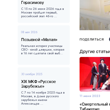
Герасимову
С 15 по 26 июня 2026 года в
Москве пройдет первый,
российский этап 46-го ...
08 мая 2026
Позывной «Малая»
ПОДЕЛИТЬСЯ
Реальная история участницы
СВО - юной девушки, которая
Другие стать
в 16 лет сделала свой выб...
30 октября 2025
XIX МКФ «Русское
Зарубежье»
С 7 по 14 ноября 2025 года в
11 июня 2023
Москве, в Доме русского
зарубежья имени
Александра ...
«Смертельный 
Табакерке