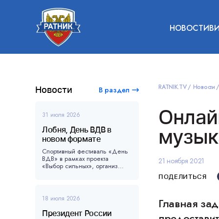
НОВОСТИ
В
RATNIK.TV
Новости
Новости
В раздел
Онлай
31 июля 2026
Лобня, День ВДВ в
музык
новом формате
Спортивный фестиваль «День
ВДВ» в рамках проекта
21 ноября 2021
«Выбор сильных», организ...
ПОДЕЛИТЬСЯ
18 июля 2026
Главная за
Президент России
предостави