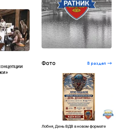
Фото
В раздел
концепции
ки»
енческий
Лобня, День ВДВ в новом формате
Амет-Хан Султан
т Сергею