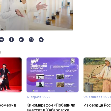
и
17 апреля 2023
04 сентября 202
номер» в
Киномарафон «Победили
Из сердца Ро
вместе» в Хабаровске