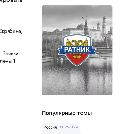
Скрябина,
. Заявки
лены 1
Популярные темы
Россия
298124