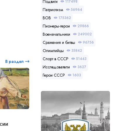
Подвиги
117498
Патриотизм
56964
ВОВ
175362
Пионеры-герои
29866
Военачальники
249002
Сражения и битвы
96756
Олимпийцы
35842
Спорт в СССР
51443
В раздел
Исследователи
3627
Герои СССР
1603
1
ссии