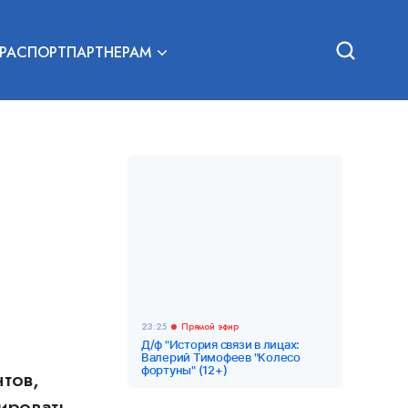
РА
СПОРТ
ПАРТНЕРАМ
23:25
Прямой эфир
Д/ф "История связи в лицах:
Валерий Тимофеев "Колесо
фортуны" (12+)
тов,
ировать