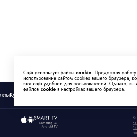
Сайт использует файлы
cookie
. Продолжая работу
использование сайтом cookies вашего браузера, к
этот сайт удобнее для пользователей. Однако, вы
файлов
cookie
в настройках вашего браузера.
акты
Культура
Спорт
Телеканал
SMART TV
© 
Samsung LG
св
Android TV
14
пе