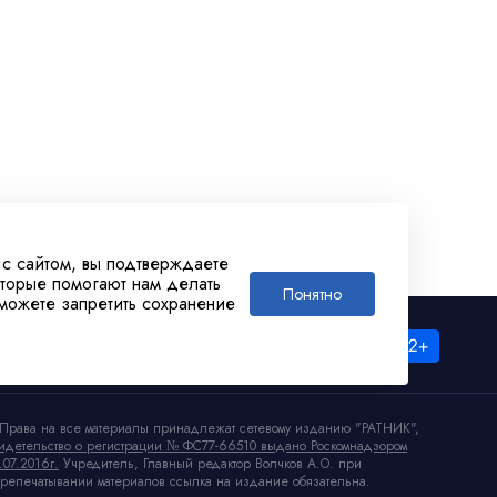
 с сайтом, вы подтверждаете
оторые помогают нам делать
Понятно
 можете запретить сохранение
Права на все материалы принадлежат сетевому изданию "РАТНИК",
идетельство о регистрации № ФС77-66510 выдано Роскомнадзором
.07.2016г.
Учредитель, Главный редактор Волчков А.О. при
репечатывании материалов ссылка на издание обязательна.