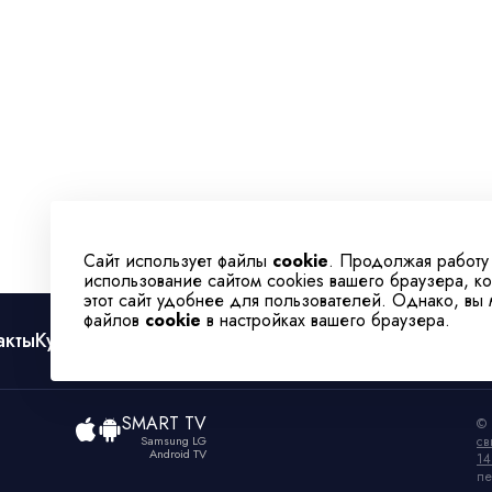
Сайт использует файлы
cookie
. Продолжая работу
использование сайтом cookies вашего браузера, к
этот сайт удобнее для пользователей. Однако, вы
файлов
cookie
в настройках вашего браузера.
акты
Культура
Спорт
Телеканал
SMART TV
© 
Samsung LG
св
Android TV
14
пе