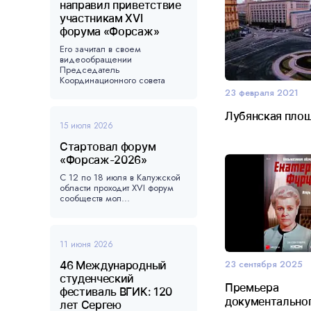
направил приветствие
участникам XVI
форума «Форсаж»
Его зачитал в своем
видеообращении
Председатель
Координационного совета
форума, ...
23 февраля 2021
Лубянская пло
15 июля 2026
Стартовал форум
«Форсаж-2026»
С 12 по 18 июля в Калужской
области проходит XVI форум
сообществ мол...
11 июня 2026
23 сентября 2025
46 Международный
студенческий
Премьера
фестиваль ВГИК: 120
документально
лет Сергею