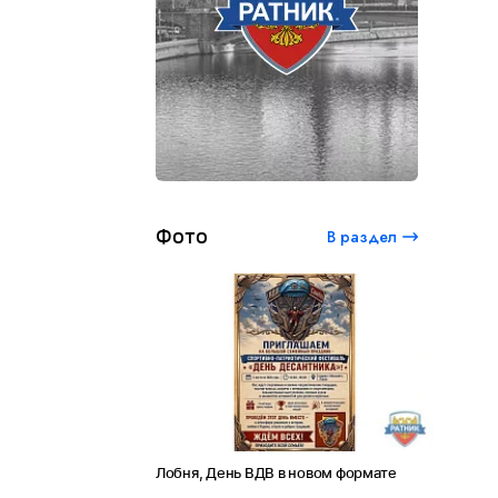
Фото
В раздел
 студенческий
Лобня, День ВДВ в новом формате
Амет-Хан С
0 лет Сергею