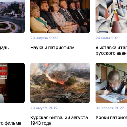
20 августа 2023
24 июля 2021
щадь
Наука и патриотизм
Выставка ита
русского аван
23 августа 2019
03 апреля 2022
Kурскaя битвa. 23 августа
Уроки патрио
го фильма
1943 года