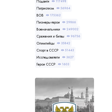
Подвиги
117498
Патриотизм
56964
ВОВ
175362
Пионеры-герои
29866
Военачальники
249002
Сражения и битвы
96756
Олимпийцы
35842
Спорт в СССР
51443
Исследователи
3627
Герои СССР
1603