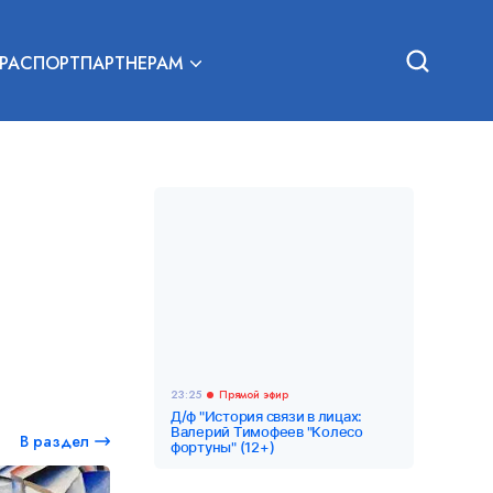
РА
СПОРТ
ПАРТНЕРАМ
23:25
Прямой эфир
Д/ф "История связи в лицах:
Валерий Тимофеев "Колесо
В раздел
фортуны" (12+)