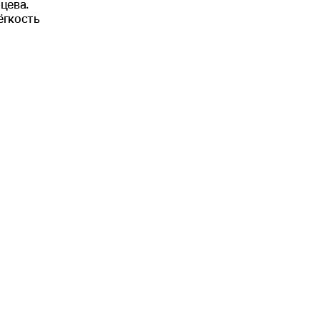
цева.
ёгкость