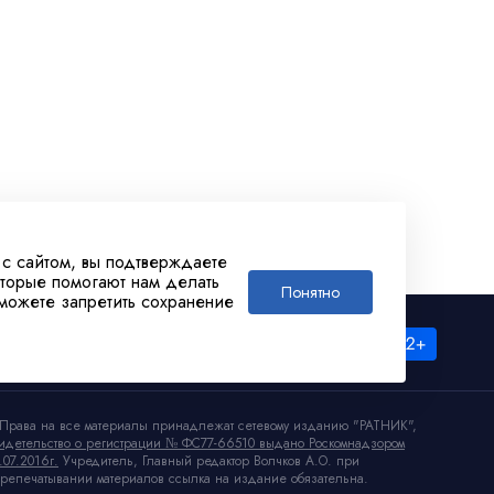
 с сайтом, вы подтверждаете
оторые помогают нам делать
Понятно
 можете запретить сохранение
Права на все материалы принадлежат сетевому изданию "РАТНИК",
идетельство о регистрации № ФС77-66510 выдано Роскомнадзором
.07.2016г.
Учредитель, Главный редактор Волчков А.О. при
репечатывании материалов ссылка на издание обязательна.