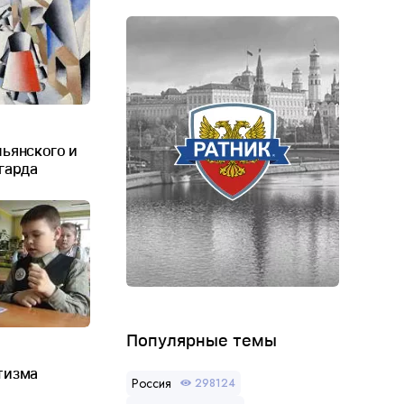
льянского и
гарда
Популярные темы
тизма
Россия
298124