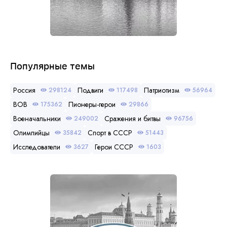
Популярные темы
Россия
Подвиги
Патриотизм
298124
117498
56964
ВОВ
Пионеры-герои
175362
29866
Военачальники
Сражения и битвы
249002
96756
Олимпийцы
Спорт в СССР
35842
51443
Исследователи
Герои СССР
3627
1603