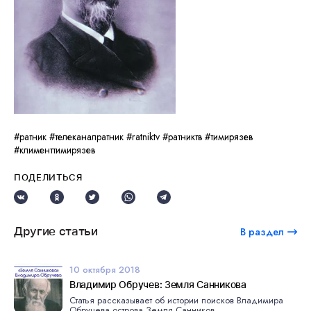
#ратник #телеканалратник #ratniktv #ратниктв #тимирязев
#клименттимирязев
ПОДЕЛИТЬСЯ
Другие статьи
В раздел
10 октября 2018
Владимир Обручев: Земля Санникова
Статья рассказывает об истории поисков Владимира
Обручева острова Земля Санников...