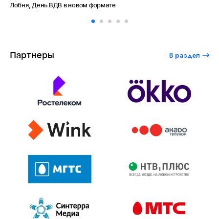
Лобня, День ВДВ в новом формате
Ам
Партнеры
В раздел