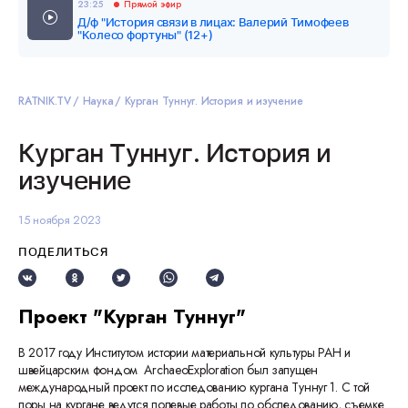
23:25
Прямой эфир
Д/ф "История связи в лицах: Валерий Тимофеев
"Колесо фортуны" (12+)
RATNIK.TV
Наука
Курган Туннуг. История и изучение
Курган Туннуг. История и
изучение
15 ноября 2023
ПОДЕЛИТЬСЯ
Проект "Курган Туннуг"
В 2017 году Институтом истории материальной культуры РАН и
швейцарским фондом ArchaeoExploration был запущен
международный проект по исследованию кургана Туннуг 1. С той
поры на кургане ведутся полевые работы по обследованию, съемке