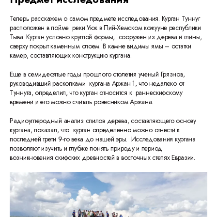
Теперь расскажем о самом предмете исследования. Курган Туннуг
расположен в пойме реки Уюк в Пий-Хемском кожууне республики
Тыва. Курган условно круглой формы, сооружен из дерева и глины,
сверху покрыт каменным слоем. В камне видимы ямы – остатки
камер, составляющих конструкцию кургана.
Еще в семидесятые годы прошлого столетия ученый Грязнов,
руководивший раскопками кургана Аржан 1, что недалеко от
Туннуга, определил, что курган относится к раннескифскому
времени и его можно считать ровесником Аржана.
Радиоуглеродный анализ спилов дерева, составляющего основу
кургана, показал, что курган определенно можно отнести к
последней трети 9-го века до нашей эры. Исследования кургана
позволяют изучить и глубже понять природу и период
возникновения скифских древностей в восточных степях Евразии.