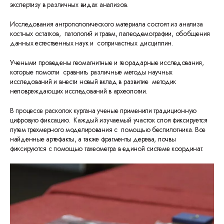
экспертизу в различных видах анализов.
Исследования антропологического материала состоят из анализа
костных остатков, патологий и травм, палеодемографии, обобщения
данных естественных наук и сопричастных дисциплин.
Учеными проведены геомагнитные и георадарные исследования,
которые помогли сравнить различные методы научных
исследований и внести новый вклад в развитие методик
неповреждающих исследований в археологии.
В процессе раскопок кургана ученые применили традиционную
цифровую фиксацию. Каждый изучаемый участок слоя фиксируется
путем трехмерного моделирования с помощью беспилотника. Все
найденные артефакты, а также фрагменты дерева, почвы
фиксируются с помощью тахеометра в единой системе координат.