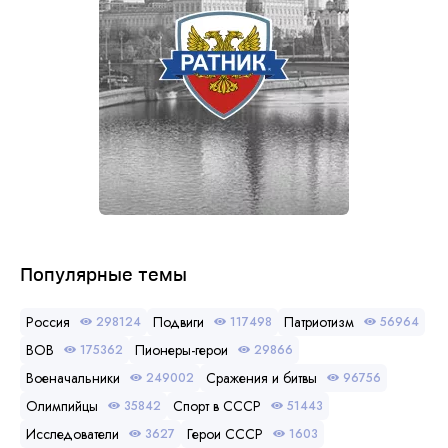
Популярные темы
Россия
Подвиги
Патриотизм
298124
117498
56964
ВОВ
Пионеры-герои
175362
29866
Военачальники
Сражения и битвы
249002
96756
Олимпийцы
Спорт в СССР
35842
51443
Исследователи
Герои СССР
3627
1603