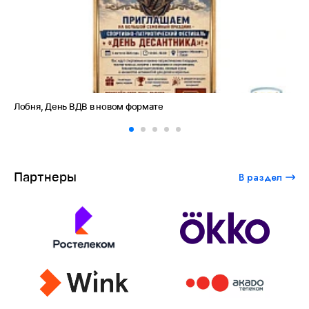
Лобня, День ВДВ в новом формате
Ам
Партнеры
В раздел