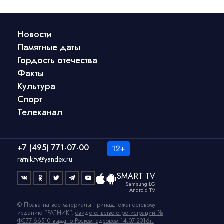
Новости
Памятные даты
Гордость отечества
Факты
Культура
Спорт
Телеканал
+7 (495) 771-07-00
ratnik.tv@yandex.ru
SMART TV
Samsung LG
Android TV
© Права на все материалы принадлежат сетевому
изданию "РАТНИК",
свидетельство о регистрации №
ФС77-66510 выдано Роскомнадзором 14.07.2016г.