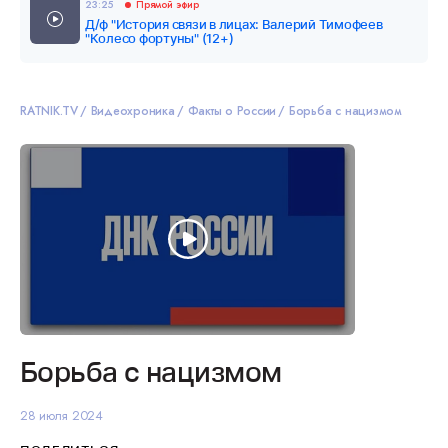
23:25
Прямой эфир
Д/ф "История связи в лицах: Валерий Тимофеев
"Колесо фортуны" (12+)
RATNIK.TV
Видеохроника
Факты о России
Борьба с нацизмом
Борьба с нацизмом
28 июля 2024