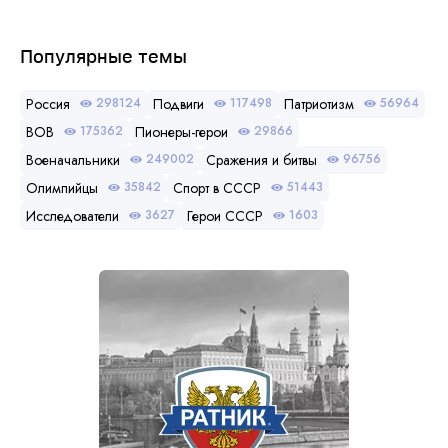
Популярные темы
Россия
Подвиги
Патриотизм
298124
117498
56964
ВОВ
Пионеры-герои
175362
29866
Военачальники
Сражения и битвы
249002
96756
Олимпийцы
Спорт в СССР
35842
51443
Исследователи
Герои СССР
3627
1603