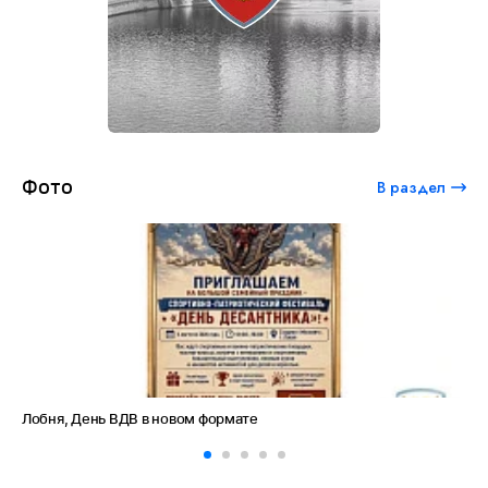
Фото
В раздел
Лобня, День ВДВ в новом формате
Ам