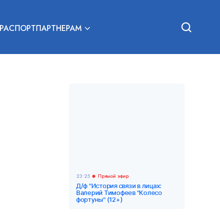
РА
СПОРТ
ПАРТНЕРАМ
23:25
Прямой эфир
Д/ф "История связи в лицах:
Валерий Тимофеев "Колесо
фортуны" (12+)