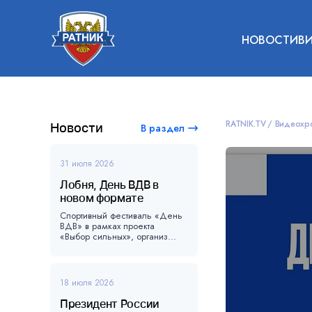
НОВОСТИ
В
RATNIK.TV
Видеохр
Новости
В раздел
31 июля 2026
Лобня, День ВДВ в
новом формате
Спортивный фестиваль «День
ВДВ» в рамках проекта
«Выбор сильных», организ...
18 июля 2026
Президент России