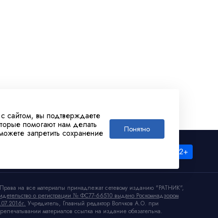
 с сайтом, вы подтверждаете
оторые помогают нам делать
Понятно
 можете запретить сохранение
Права на все материалы принадлежат сетевому изданию "РАТНИК",
идетельство о регистрации № ФС77-66510 выдано Роскомнадзором
.07.2016г.
Учредитель, Главный редактор Волчков А.О. при
репечатывании материалов ссылка на издание обязательна.