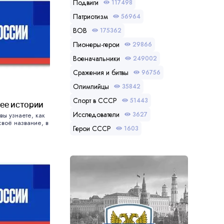
Подвиги
117498
Патриотизм
56964
ВОВ
175362
Пионеры-герои
29866
Военачальники
249002
Сражения и битвы
96756
Олимпийцы
35842
Спорт в СССР
51443
 ее истории
Исследователи
3627
вы узнаете, как
воё название, в
Герои СССР
1603