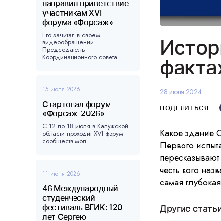
направил приветствие
участникам XVI
форума «Форсаж»
Его зачитал в своем
Истор
видеообращении
Председатель
Координационного совета
факта
форума, ...
15 июля 2026
28 июля 2024
Стартовал форум
ПОДЕЛИТЬСЯ
«Форсаж-2026»
С 12 по 18 июля в Калужской
Какое здание С
области проходит XVI форум
сообществ мол...
Первого испыт
пересказывают
честь кого наз
11 июня 2026
самая глубокая
46 Международный
студенческий
фестиваль ВГИК: 120
Другие стать
лет Сергею