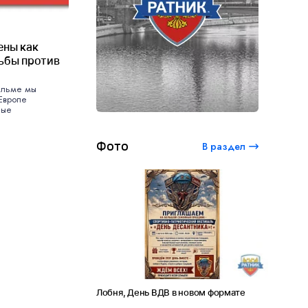
ены как
ьбы против
ильме мы
 Европе
лые
Фото
В раздел
ый студенческий
Лобня, День ВДВ в новом формате
Амет-Хан
120 лет Сергею