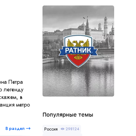
ена Петра
ю легенду
скажем, в
танция метро
Популярные темы
В раздел
Россия
298124