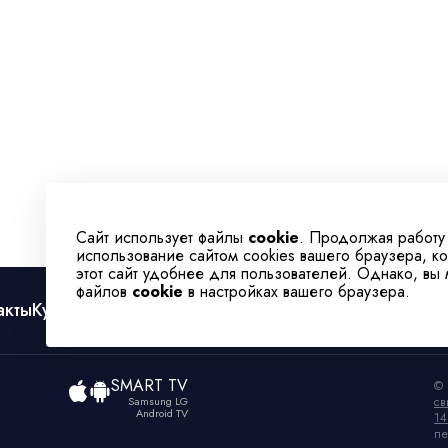
Сайт использует файлы
cookie
. Продолжая работу
использование сайтом cookies вашего браузера, к
этот сайт удобнее для пользователей. Однако, вы
файлов
cookie
в настройках вашего браузера.
акты
Культура
Спорт
Телеканал
SMART TV
© 
Samsung LG
св
Android TV
14
пе