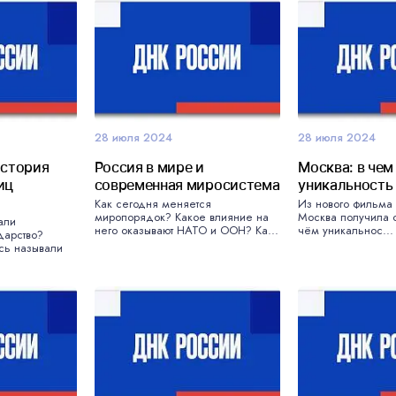
28 июля 2024
28 июля 2024
история
Россия в мире и
Москва: в чем
иц
современная миросистема
уникальность
Как сегодня меняется
Из нового фильма 
миропорядок? Какое влияние на
Москва получила с
али
него оказывают НАТО и ООН? Ка...
чём уникальнос...
дарство?
сь называли