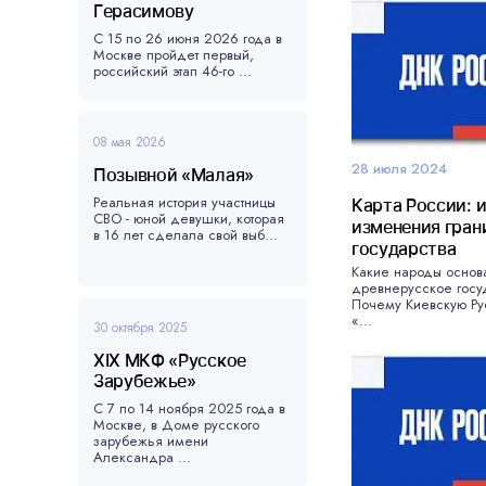
Герасимову
С 15 по 26 июня 2026 года в
Москве пройдет первый,
российский этап 46-го ...
08 мая 2026
28 июля 2024
Позывной «Малая»
Реальная история участницы
Карта России: 
СВО - юной девушки, которая
изменения гран
в 16 лет сделала свой выб...
государства
Какие народы основ
древнерусское госу
Почему Киевскую Ру
«...
30 октября 2025
XIX МКФ «Русское
Зарубежье»
С 7 по 14 ноября 2025 года в
Москве, в Доме русского
зарубежья имени
Александра ...