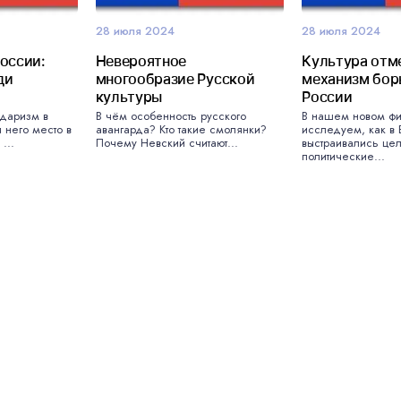
28 июля 2024
28 июля 2024
оссии:
Невероятное
Культура отм
ди
многообразие Русской
механизм бор
культуры
России
идаризм в
В чём особенность русского
В нашем новом ф
 него место в
авангарда? Кто такие смолянки?
исследуем, как в
...
Почему Невский считают...
выстраивались це
политические...
46 Международн
фестиваль ВГИК: 