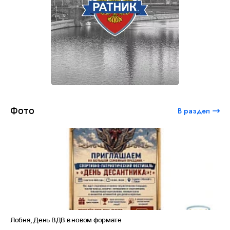
Фото
В раздел
Лобня, День ВДВ в новом формате
Ам