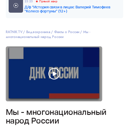
23:25
Прямой эфир
Д/ф "История связи в лицах: Валерий Тимофеев
"Колесо фортуны" (12+)
RATNIK.TV
Видеохроника
Факты о России
Мы -
многонациональный народ России
Мы - многонациональный
народ России