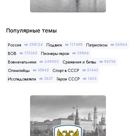
Популярные темы
Россия
Подвиги
Патриотизм
298124
117498
56964
ВОВ
Пионеры-герои
175362
29866
Военачальники
Сражения и битвы
249002
96756
Олимпийцы
Спорт в СССР
35842
51443
Исследователи
Герои СССР
3627
1603