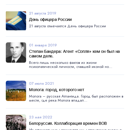
21 августа 2019
День офицера России
21 августа отмечается День офицера России
01 января 2019
Степан Бандера: Агент «Сопля» кем он был на
самом деле.
Всего лишь несколько фактов из жизни
психопатической личности, ставшей иконой но...
07 июля 2021
Молога: город, которого нет
Молога – русская Атлантида. Город был расположен в
месте, где река Молога впадал...
23 мая 2022
Белоруссия. Коллаборация времен ВОВ
Из официальных документов мы доподлинно знаем о