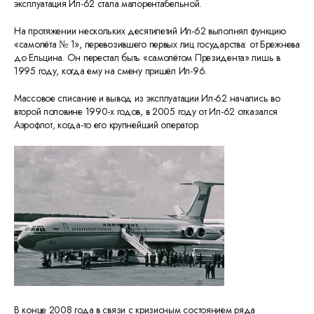
эксплуатация Ил-62 стала малорентабельной.
На протяжении нескольких десятилетий Ил-62 выполнял функцию
«самолёта № 1», перевозившего первых лиц государства: от Брежнева
до Ельцина. Он перестал быть «самолётом Президента» лишь в
1995 году, когда ему на смену пришёл Ил-96.
Массовое списание и вывод из эксплуатации Ил-62 начались во
второй половине 1990-х годов, в 2005 году от Ил-62 отказался
Аэрофлот, когда-то его крупнейший оператор.
В конце 2008 года в связи с кризисным состоянием ряда