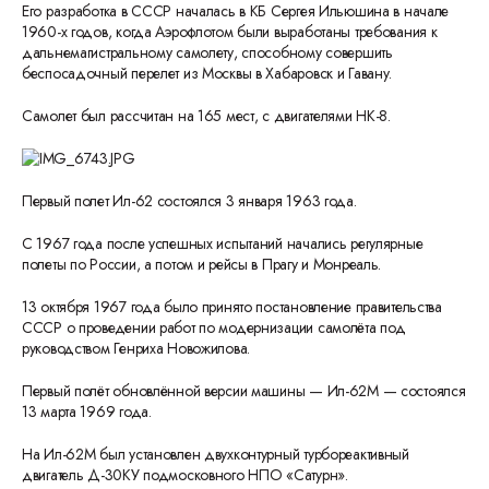
Его разработка в СССР началась в КБ Сергея Ильюшина в начале
1960-х годов, когда Аэрофлотом были выработаны требования к
дальнемагистральному самолету, способному совершить
беспосадочный перелет из Москвы в Хабаровск и Гавану.
Самолет был рассчитан на 165 мест, с двигателями НК-8.
Первый полет Ил-62 состоялся 3 января 1963 года.
С 1967 года после успешных испытаний начались регулярные
полеты по России, а потом и рейсы в Прагу и Монреаль.
13 октября 1967 года было принято постановление правительства
СССР о проведении работ по модернизации самолёта под
руководством Генриха Новожилова.
Первый полёт обновлённой версии машины — Ил-62М — состоялся
13 марта 1969 года.
На Ил-62М был установлен двухконтурный турбореактивный
двигатель Д-30КУ подмосковного НПО «Сатурн».