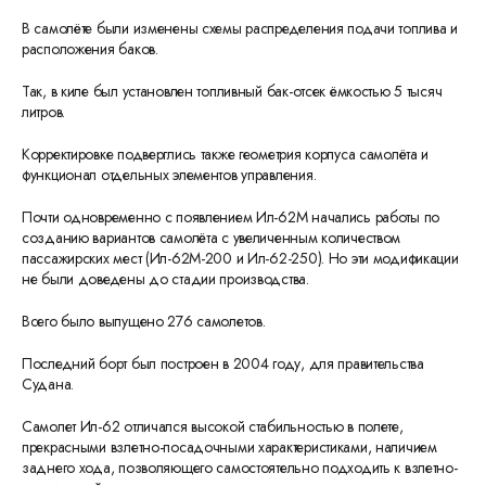
В самолёте были изменены схемы распределения подачи топлива и
расположения баков.
Так, в киле был установлен топливный бак-отсек ёмкостью 5 тысяч
литров.
Корректировке подверглись также геометрия корпуса самолёта и
функционал отдельных элементов управления.
Почти одновременно с появлением Ил-62М начались работы по
созданию вариантов самолёта с увеличенным количеством
пассажирских мест (Ил-62М-200 и Ил-62-250). Но эти модификации
не были доведены до стадии производства.
Всего было выпущено 276 самолетов.
Последний борт был построен в 2004 году, для правительства
Судана.
Самолет Ил-62 отличался высокой стабильностью в полете,
прекрасными взлетно-посадочными характеристиками, наличием
заднего хода, позволяющего самостоятельно подходить к взлетно-