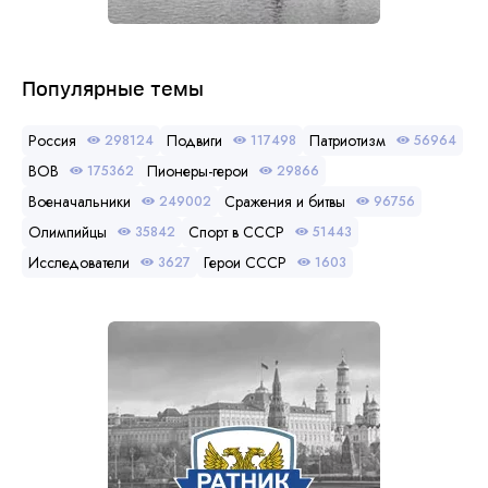
Популярные темы
Россия
Подвиги
Патриотизм
298124
117498
56964
ВОВ
Пионеры-герои
175362
29866
Военачальники
Сражения и битвы
249002
96756
Олимпийцы
Спорт в СССР
35842
51443
Исследователи
Герои СССР
3627
1603