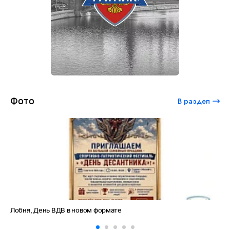
Фото
В раздел
Лобня, День ВДВ в новом формате
Ам