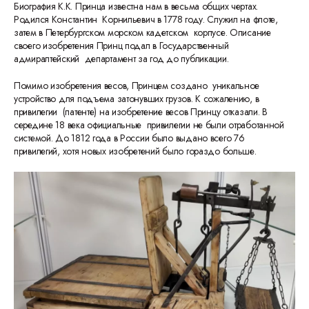
Биография К.К. Принца известна нам в весьма общих чертах.
Родился Константин Корнильевич в 1778 году. Служил на флоте,
затем в Петербургском морском кадетском корпусе. Описание
своего изобретения Принц подал в Государственный
адмиралтейский департамент за год до публикации.
Помимо изобретения весов, Принцем создано уникальное
устройство для подъема затонувших грузов. К сожалению, в
привилегии (патенте) на изобретение весов Принцу отказали. В
середине 18 века официальные привилегии не были отработанной
системой. До 1812 года в России было выдано всего 76
привилегий, хотя новых изобретений было гораздо больше.