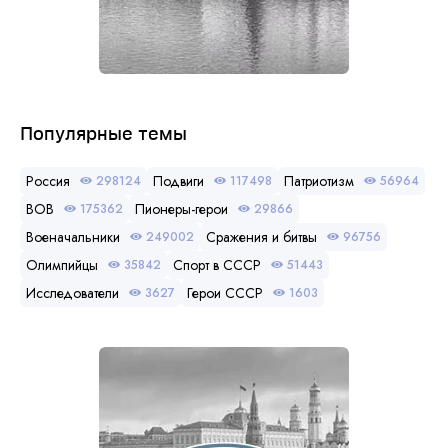
Популярные темы
Россия
Подвиги
Патриотизм
298124
117498
56964
ВОВ
Пионеры-герои
175362
29866
Военачальники
Сражения и битвы
249002
96756
Олимпийцы
Спорт в СССР
35842
51443
Исследователи
Герои СССР
3627
1603