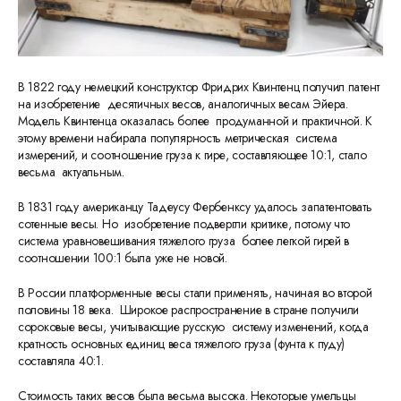
В 1822 году немецкий конструктор Фридрих Квинтенц получил патент
на изобретение десятичных весов, аналогичных весам Эйера.
Модель Квинтенца оказалась более продуманной и практичной. К
этому времени набирала популярность метрическая система
измерений, и соотношение груза к гире, составляющее 10:1, стало
весьма актуальным.
В 1831 году американцу Тадеусу Фербенксу удалось запатентовать
сотенные весы. Но изобретение подвергли критике, потому что
система уравновешивания тяжелого груза более легкой гирей в
соотношении 100:1 была уже не новой.
В России платформенные весы стали применять, начиная во второй
половины 18 века. Широкое распространение в стране получили
сороковые весы, учитывающие русскую систему изменений, когда
кратность основных единиц веса тяжелого груза (фунта к пуду)
составляла 40:1.
Стоимость таких весов была весьма высока. Некоторые умельцы