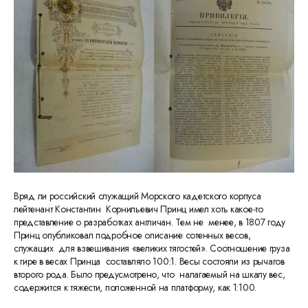
Вряд ли российский служащий Морского кадетского корпуса
лейтенант Константин Корнильевич Принц имел хоть какое-то
представление о разработках англичан. Тем не менее, в 1807 году
Принц опубликовал подробное описание сотенных весов,
служащих для взвешивания «великих тягостей». Соотношение груза
к гире в весах Принца составляло 100:1. Весы состояли из рычагов
второго рода. Было предусмотрено, что налагаемый на шкалу вес,
содержится к тяжести, положенной на платформу, как 1:100.