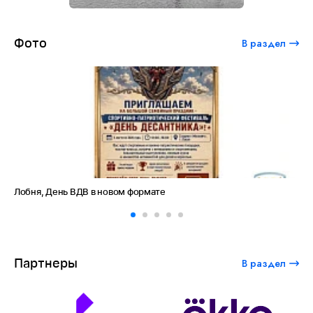
Фото
В раздел
Лобня, День ВДВ в новом формате
Ам
Партнеры
В раздел