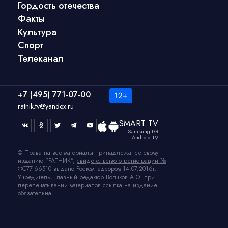
Гордость отечества
Факты
Культура
Спорт
Телеканал
+7 (495) 771-07-00
ratnik.tv@yandex.ru
SMART TV
Samsung LG
Android TV
© Права на все материалы принадлежат сетевому
изданию "РАТНИК",
свидетельство о регистрации №
ФС77-66510 выдано Роскомнадзором 14.07.2016г.
Учредитель, Главный редактор Волчков А.О. при
перепечатывании материалов ссылка на издание
обязательна.