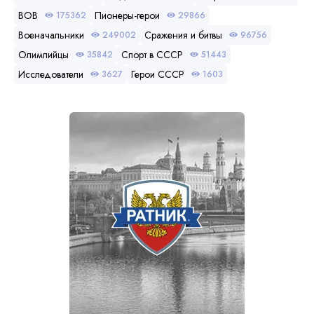
ВОВ
Пионеры-герои
175362
29866
Военачальники
Сражения и битвы
249002
96756
Олимпийцы
Спорт в СССР
35842
51443
Исследователи
Герои СССР
3627
1603