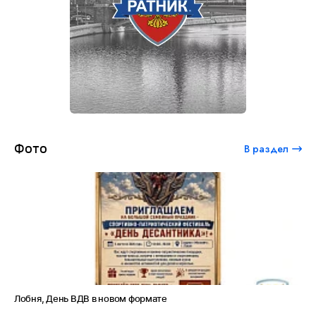
Фото
В раздел
Лобня, День ВДВ в новом формате
Аме