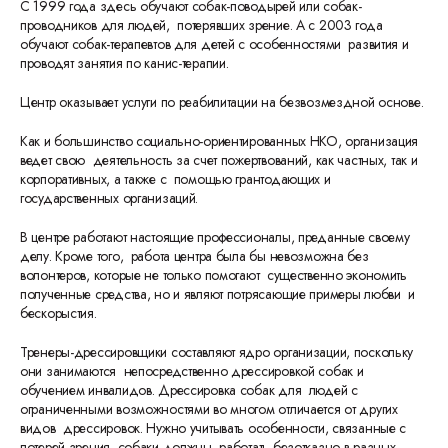
С 1999 года здесь обучают собак-поводырей или собак-
проводников для людей, потерявших зрение. А с 2003 года
обучают собак-терапевтов для детей с особенностями развития и
проводят занятия по канис-терапии.
Центр оказывает услуги по реабилитации на безвозмездной основе.
Как и большинство социально-ориентированных НКО, организация
ведет свою деятельность за счет пожертвований, как частных, так и
корпоративных, а также с помощью грантодающих и
государственных организаций.
В центре работают настоящие профессионалы, преданные своему
делу. Кроме того, работа центра была бы невозможна без
волонтеров, которые не только помогают существенно экономить
полученные средства, но и являют потрясающие примеры любви и
бескорыстия.
Тренеры-дрессировщики составляют ядро организации, поскольку
они занимаются непосредственно дрессировкой собак и
обучением инвалидов. Дрессировка собак для людей с
ограниченными возможностями во многом отличается от других
видов дрессировок. Нужно учитывать особенности, связанные с
потерей зрения, собаки должны работать безотказно в разных