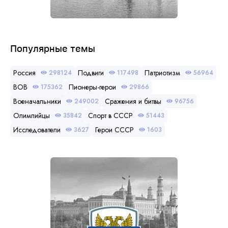
Популярные темы
Россия
Подвиги
Патриотизм
298124
117498
56964
ВОВ
Пионеры-герои
175362
29866
Военачальники
Сражения и битвы
249002
96756
Олимпийцы
Спорт в СССР
35842
51443
Исследователи
Герои СССР
3627
1603