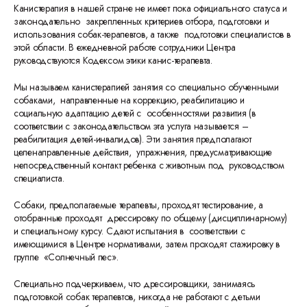
Канистерапия в нашей стране не имеет пока официального статуса и
законодательно закрепленных критериев отбора, подготовки и
использования собак-терапевтов, а также подготовки специалистов в
этой области. В ежедневной работе сотрудники Центра
руководствуются Кодексом этики канис-терапевта.
Мы называем канистерапией занятия со специально обученными
собаками, направленные на коррекцию, реабилитацию и
социальную адаптацию детей с особенностями развития (в
соответствии с законодательством эта услуга называется –
реабилитация детей-инвалидов). Эти занятия предполагают
целенаправленные действия, упражнения, предусматривающие
непосредственный контакт ребенка с животным под руководством
специалиста.
Собаки, предполагаемые терапевты, проходят тестирование, а
отобранные проходят дрессировку по общему (дисциплинарному)
и специальному курсу. Сдают испытания в соответствии с
имеющимися в Центре нормативами, затем проходят стажировку в
группе «Солнечный пес».
Специально подчеркиваем, что дрессировщики, занимаясь
подготовкой собак терапевтов, никогда не работают с детьми