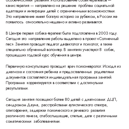
канис-терапия — направлено на решение проблем социальной
адаптации и интеграции детей с ограниченными возможностями.
Это направление имеет богатую историю за рубежом, в России же
появилось относительно недавно и активно развивается.
В Центре первая собака-терапевт была подготовлена в 2003 году.
Сегодня это направление работы выделено в проект «Солнечный
пес». Занятия проводят педагог дефектолог и психолог, а также
специально обученный волонтер. В занятиях участвуют 8 собак,
прошедших годовой курс обучения в центре.
Первичную консультацию проводит врач психоневролог. Исходя из
диагноза и состояния ребенка и предоставленных родителями
документов составляется индивидуальная программа занятий.
Программа корректируется в соответствии с достигнутыми
результатами.
Сегодня занятия посещают более 80 детей с диагнозами: ДЦП,
синдромом Дауна, расстройствами аутистического спектра,
олигофрения, задержки психического и речевого развития
различного генеза, слабослышащие, слепые, дети с различными
соматическими заболеваниями.