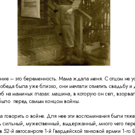
ие – это беременность. Мама ждала меня. С отцом не у
победа была уже близко, они мечтали отметить свадьбу и
иб на маминых глазах: машина, в которую он сел, взорва
 было перед самым концом войны.
 говорить о войне. Для нее эти воспоминания были тяже
ь сильный, мужественный, выдержанный, много чего пер
46 Международный студенческий
 52-й автосанроте 1-й Гвардейской танковой армии 1-го 
фестиваль ВГИК: 120 лет Сергею