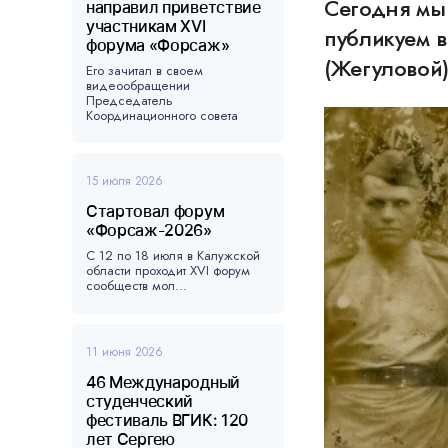
Сегодня мы
направил приветствие
участникам XVI
публикуем 
форума «Форсаж»
(Жегуловой
Его зачитал в своем
видеообращении
Председатель
Координационного совета
форума, ...
15 июля 2026
Стартовал форум
«Форсаж-2026»
С 12 по 18 июля в Калужской
области проходит XVI форум
сообществ мол...
11 июня 2026
46 Международный
студенческий
фестиваль ВГИК: 120
лет Сергею