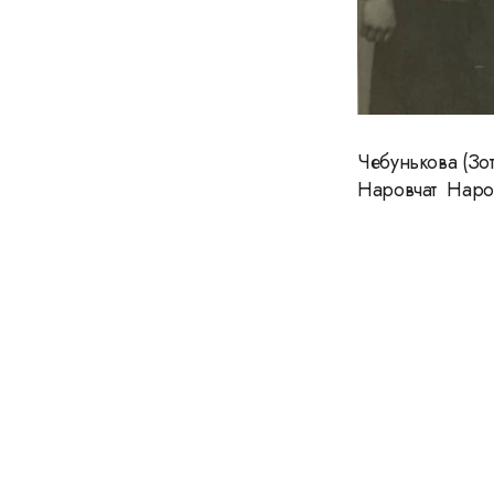
Чебунькова (Зо
Наровчат Наров