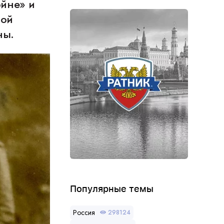
йне» и
ной
ны.
Популярные темы
Россия
298124