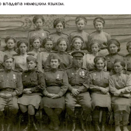
о владела немецким языком.
Герасимову