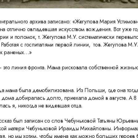
ентрального архива записано: «Жегулова Мария Устимовн
 на отлично овладевшая искусством вождения. Вот уже го
рии и поломок, т. Жегулова М.У. систематически перевып
 Работая с госпиталями первой линии, тов. Жегулова М.У
ек раненых…»
 это линия фронта. Мама рисковала собственной жизнью
да мама была демобилизована. Из Польши, где она тогд
 дома добиралась долго, приехала домой в августе. А 8
лась я, никогда не видевшая отца.
сказ был записан со слов Чебуньковой Татьяны Юрьевн
ской матери Чебуньковой Ираиды Михайловны. Информа
ая, но мы хотим, чтобы имена как можно больших героев