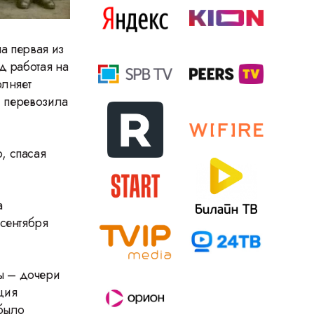
а первая из
д работая на
олняет
. перевозила
, спасая
а
 сентября
ы – дочери
ция
 было