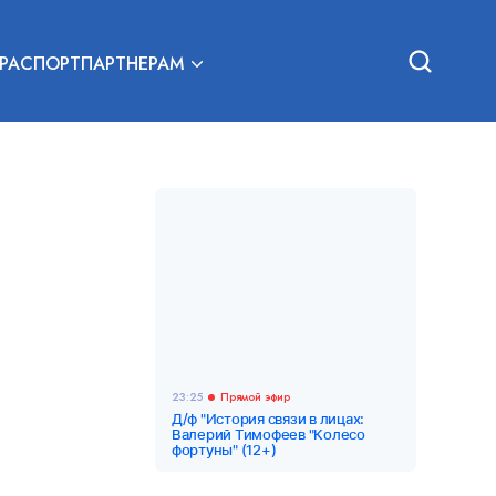
РА
СПОРТ
ПАРТНЕРАМ
23:25
Прямой эфир
Д/ф "История связи в лицах:
Валерий Тимофеев "Колесо
фортуны" (12+)