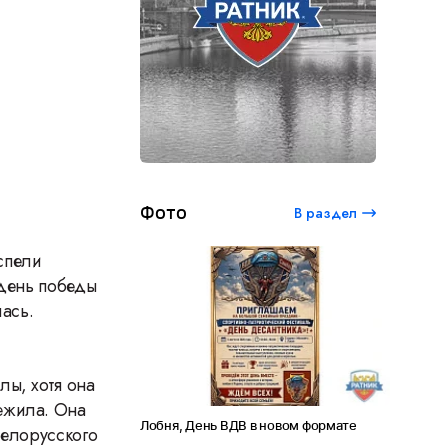
Фото
В раздел
спели
 день победы
лась.
лы, хотя она
ежила. Она
Лобня, День ВДВ в новом формате
Амет-Хан Султан: небо как
Белорусского