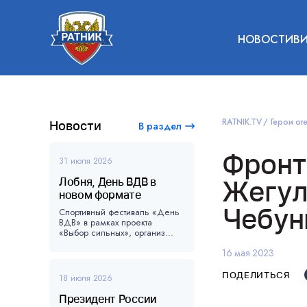
НОВОСТИ
В
RATNIK.TV
Герои оте
Новости
В раздел
Фронт
31 июля 2026
Лобня, День ВДВ в
Жегул
новом формате
Чебун
Спортивный фестиваль «День
ВДВ» в рамках проекта
«Выбор сильных», организ...
16 мая 2023
ПОДЕЛИТЬСЯ
18 июля 2026
Президент России