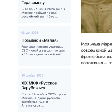
Герасимову
С 15 по 26 июня 2026 года в
Москве пройдет первый,
российский этап 46-го ...
08 мая 2026
Позывной «Малая»
Моя мама Мария
Реальная история участницы
совсем юной де
СВО - юной девушки, которая
в 16 лет сделала свой выб...
фронте была шо
положения – п
30 октября 2025
XIX МКФ «Русское
Зарубежье»
С 7 по 14 ноября 2025 года в
Москве, в Доме русского
зарубежья имени
Александра ...