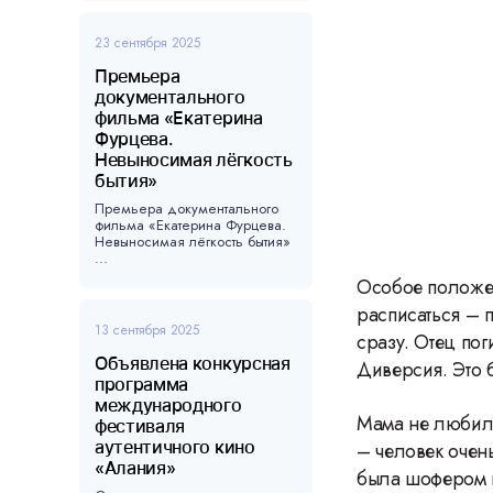
23 сентября 2025
Премьера
документального
фильма «Екатерина
Фурцева.
Невыносимая лёгкость
бытия»
Премьера документального
фильма «Екатерина Фурцева.
Невыносимая лёгкость бытия»
...
Особое положен
расписаться – 
13 сентября 2025
сразу. Отец пог
Объявлена конкурсная
Диверсия. Это
программа
международного
Мама не любила
фестиваля
аутентичного кино
– человек очен
«Алания»
была шофером в