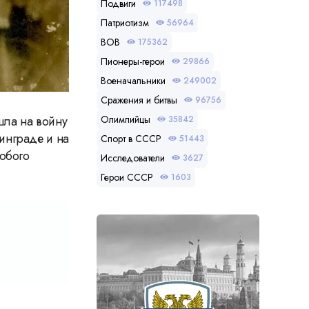
Подвиги
117498
Патриотизм
56964
ВОВ
175362
Пионеры-герои
29866
Военачальники
249002
Сражения и битвы
96756
Олимпийцы
шла на войну
35842
инграде и на
Спорт в СССР
51443
собого
Исследователи
3627
Герои СССР
1603