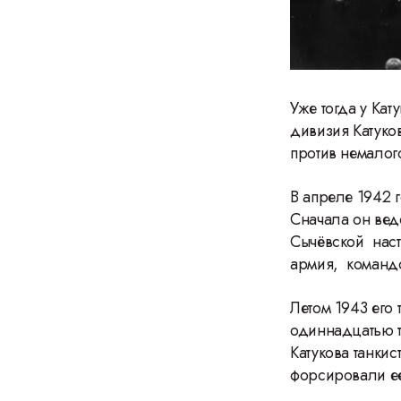
Уже тогда у Кат
дивизия Катуков
против немалог
В апреле 1942 
Сначала он вед
Сычёвской наст
армия, командо
Летом 1943 его
одиннадцатью т
Катукова танки
форсировали е