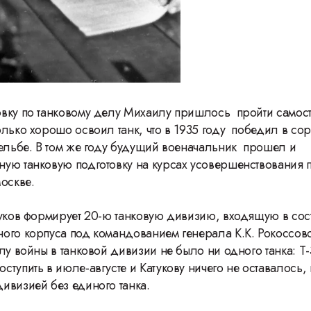
вку по танковому делу Михаилу пришлось пройти самост
олько хорошо освоил танк, что в 1935 году победил в со
рельбе. В том же году будущий военачальник прошел и
ую танковую подготовку на курсах усовершенствовани
Москве.
туков формирует 20-ю танковую дивизию, входящую в сос
ого корпуса под командованием генерала К.К. Рокоссовс
лу войны в танковой дивизии не было ни одного танка: Т-
тупить в июле-августе и Катукову ничего не оставалось, 
ивизией без единого танка.
46 Международный студенческий
Лобня, Ден
фестиваль ВГИК: 120 лет Сергею