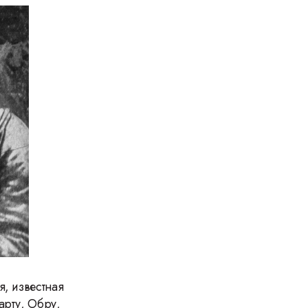
, известная
арту, Обру,