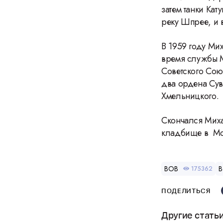
затем танки Ка
реку Шпрее, и в
В 1959 году Ми
время службы 
Советского Сою
два ордена Суво
Хмельницкого.
Скончался Миха
кладбище в Мо
ВОВ
В
175362
ПОДЕЛИТЬСЯ
Другие стать