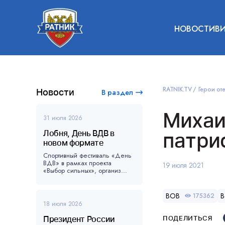
НОВОСТИ
В
RATNIK.TV
Герои оте
Новости
В раздел
Михаи
31 июля 2026
Лобня, День ВДВ в
патри
новом формате
Спортивный фестиваль «День
ВДВ» в рамках проекта
19 июля 2021
«Выбор сильных», организ...
ВОВ
В
175362
18 июля 2026
Президент России
ПОДЕЛИТЬСЯ