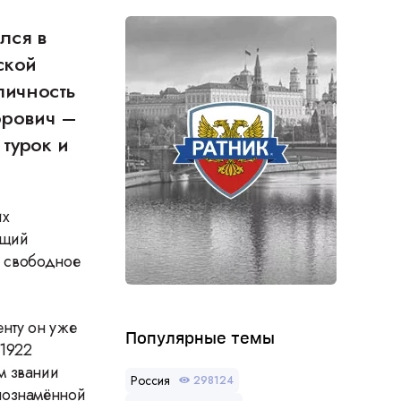
лся в
ской
личность
орович –
 турок и
их
ущий
в свободное
енту он уже
Популярные темы
 1922
м звании
Россия
298124
нознамённой