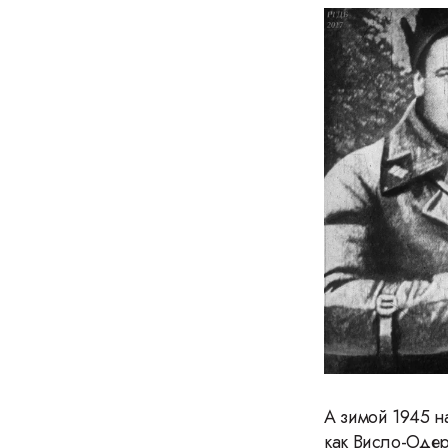
А зимой 1945 н
как Висло-Одер