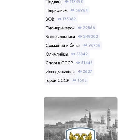
Подвиги
117498
Патриотизм
56964
ВОВ
175362
Пионеры-герои
29866
Военачальники
249002
Сражения и битвы
96756
Олимпийцы
35842
Спорт в СССР
51443
Исследователи
3627
Герои СССР
1603