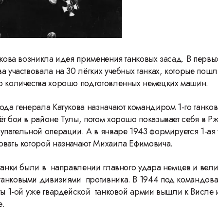
укова возникла идея применения танковых засад. В первы
а участвовала на 30 лёгких учебных танках, которые пошл
о количества хорошо подготовленных немецких машин.
года генерала Катукова назначают командиром 1-го танко
ёт бои в районе Тулы, потом хорошо показывает себя в Р
упательной операции. А в январе 1943 формируется 1-ая 
вать которой назначают Михаила Ефимовича.
 танки были в направлении главного удара немцев и вели
анковыми дивизиями противника. В 1944 под командов
сты 1-ой уже гвардейской танковой армии вышли к Висле 
е.