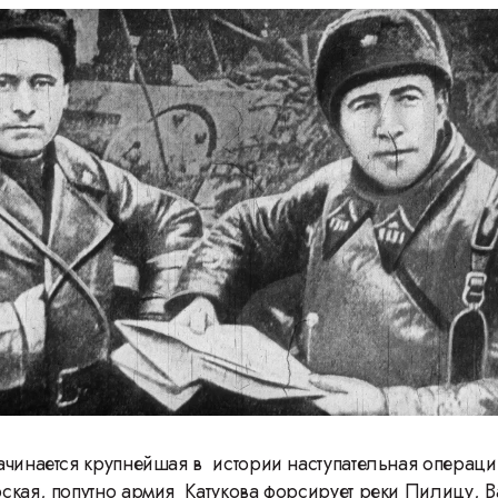
ачинается крупнейшая в истории наступательная операция
ская, попутно армия Катукова форсирует реки Пилицу, В