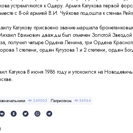
тукова устремляются к Одеру. Армия Катукова первой фор
месте с 8-ой армией В.И. Чуйкова подошла к стенам Рейх
хаилу Катукову присвоено звание маршала бронетанковых
Михаил Ефимович дважды был отмечен Золотой Звездой 
за, получил четыре Ордена Ленина, три Ордена Красног
рова 1 степени, орден Кутузова 1 и 2 степени, орден Бо
ил Катуков 8 июня 1986 году и упокоился на Новодевич
скве.
оеначальники
Патриотизм
249002
56964
и