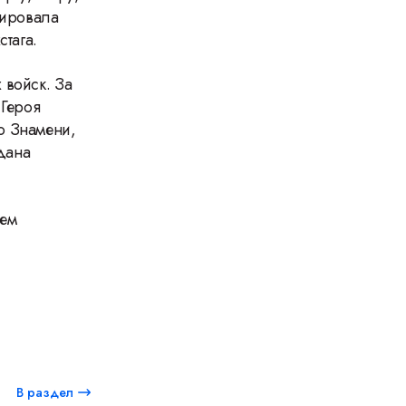
сировала
стага.
 войск. За
Героя
о Знамени,
гдана
ьем
В раздел