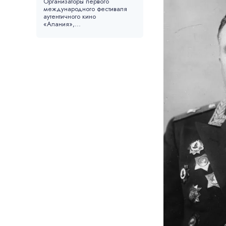
Организаторы первого
международного фестиваля
аутентичного кино
«Алания»,...