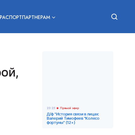
РА
СПОРТ
ПАРТНЕРАМ
ой,
23:25
Прямой эфир
Д/ф "История связи в лицах:
Валерий Тимофеев "Колесо
фортуны" (12+)