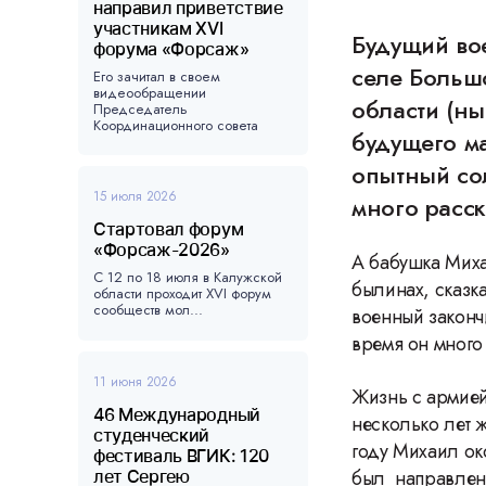
направил приветствие
участникам XVI
Будущий во
форума «Форсаж»
селе Больш
Его зачитал в своем
видеообращении
области (н
Председатель
Координационного совета
будущего м
форума, ...
опытный сол
15 июля 2026
много расс
Стартовал форум
«Форсаж-2026»
А бабушка Миха
С 12 по 18 июля в Калужской
былинах, сказк
области проходит XVI форум
сообществ мол...
военный законч
время он мног
11 июня 2026
Жизнь с армией
46 Международный
несколько лет 
студенческий
году Михаил ок
фестиваль ВГИК: 120
был направлен 
лет Сергею