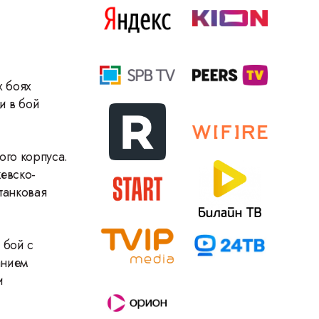
х боях
и в бой
вого корпуса.
жевско-
танковая
 бой с
анием
и