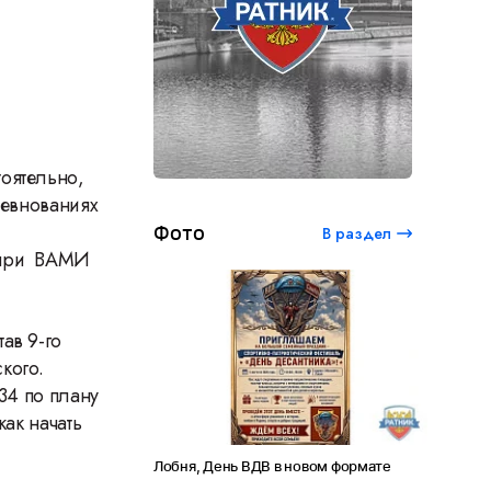
оятельно,
ревнованиях
Фото
В раздел
я при ВАМИ
тав 9-го
кого.
34 по плану
как начать
ь ВДВ в новом формате
Амет-Хан Султан: небо как судьба
Пр
пр