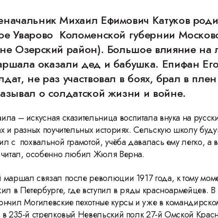
еначальник Михаил Ефимович Катуков роди
ое Уварово Коломенской губернии Москов
ыне Озерский район). Большое влияние на 
аршала оказали дед и бабушка. Епифан Ег
дат, не раз участвовал в боях, брал в плен
казывал о солдатской жизни и войне.
ила – искусная сказительница воспитала внука на русск
ах и разных поучительных историях. Сельскую школу буд
ил с похвальной грамотой, учёба давалась ему легко, а 
о читал, особенно любил Жюля Верна.
 маршал связал после революции 1917 года, к тому мом
жил в Петербурге, где вступил в ряды красноармейцев. В
ончил Могилевские пехотные курсы и уже в командирско
в 235-й стрелковый Невельский полк 27-й Омской Крас