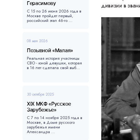
Герасимову
дивизии в зван
С 15 по 26 июня 2026 года в
Москве пройдет первый,
российский этап 46-го ...
08 мая 2026
Позывной «Малая»
Реальная история участницы
СВО - юной девушки, которая
в 16 лет сделала свой выб...
30 октября 2025
XIX МКФ «Русское
Зарубежье»
С 7 по 14 ноября 2025 года в
Москве, в Доме русского
зарубежья имени
Александра ...