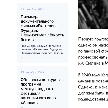
23 сентября 2025
Премьера
документального
фильма «Екатерина
Фурцева.
Невыносимая лёгкость
Первую подгото
бытия»
однако он наст
Премьера документального
фильма «Екатерина Фурцева.
по танковой ст
Невыносимая лёгкость бытия»
профессиональн
...
им. Сталина в 
13 сентября 2025
В 1940 году Ка
Объявлена конкурсная
механизированн
программа
Однако, к нача
международного
должны были пос
фестиваля
аутентичного кино
командование д
«Алания»