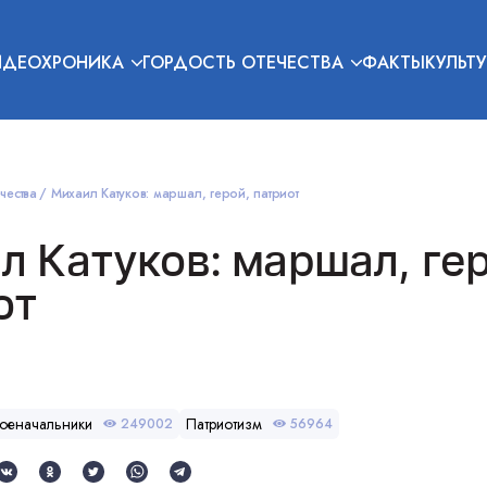
ИДЕОХРОНИКА
ГОРДОСТЬ ОТЕЧЕСТВА
ФАКТЫ
КУЛЬТУ
чества
Михаил Катуков: маршал, герой, патриот
л Катуков: маршал, гер
от
оеначальники
Патриотизм
249002
56964