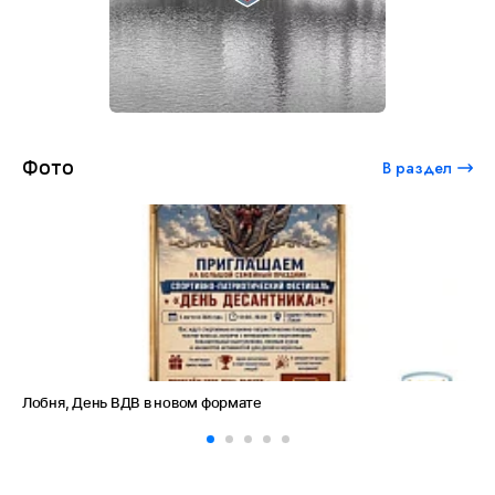
Фото
В раздел
Лобня, День ВДВ в новом формате
Ам