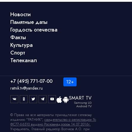
Новости
Памятные даты
Гордость отечества
Факты
Культура
Спорт
Телеканал
+7 (495) 771-07-00
ratnik.tv@yandex.ru
SMART TV
Samsung LG
Android TV
© Права на все материалы принадлежат сетевому
изданию "РАТНИК",
свидетельство о регистрации №
ФС77-66510 выдано Роскомнадзором 14.07.2016г.
Учредитель, Главный редактор Волчков А.О. при