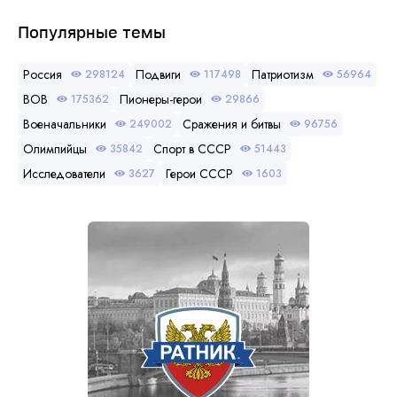
Популярные темы
Россия
Подвиги
Патриотизм
298124
117498
56964
ВОВ
Пионеры-герои
175362
29866
Военачальники
Сражения и битвы
249002
96756
Олимпийцы
Спорт в СССР
35842
51443
Исследователи
Герои СССР
3627
1603