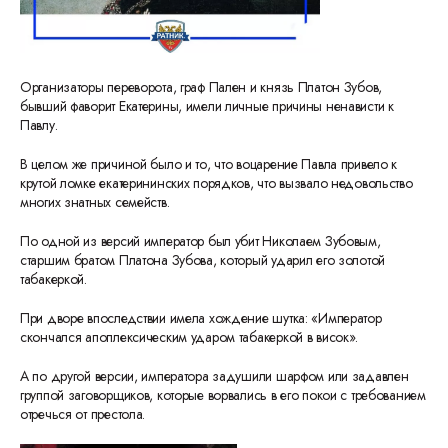
Организаторы переворота, граф Пален и князь Платон Зубов,
бывший фаворит Екатерины, имели личные причины ненависти к
Павлу.
В целом же причиной было и то, что воцарение Павла привело к
крутой ломке екатерининских порядков, что вызвало недовольство
многих знатных семейств.
По одной из версий император был убит Николаем Зубовым,
старшим братом Платона Зубова, который ударил его золотой
табакеркой.
При дворе впоследствии имела хождение шутка: «Император
скончался апоплексическим ударом табакеркой в висок».
А по другой версии, императора задушили шарфом или задавлен
группой заговорщиков, которые ворвались в его покои с требованием
отречься от престола.