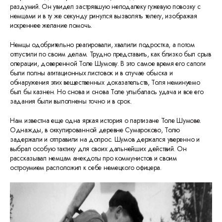
раздумий. Он увидел застрявшую неподалеку гужевую повозку с
немцами и в ту же секунду ринулся вызволять телегу, изображая
искреннее желание помочь.
Немцы одобрительно реагировали, хвалили подростка, а потом
отпустили по своим делам. Трудно представить, как близко был срыв
операции, доверенной Толе Шумову. В это самое время его сапоги
были полны агитационных листовок и в случае обыска и
обнаружения этих вещественных доказательств, Толя неминуемо
был бы казнен. Но снова и снова Толе улыбалась удача и все его
задания были выполнены точно и в срок.
Нам известна еще одна яркая история о партизане Толе Шумове.
Однажды, в оккупированной деревне Сумароково, Толю
задержали и отправили на допрос. Шумов держался уверенно и
выбрал особую тактику для своих дальнейших действий. Он
рассказывал немцам анекдоты про коммунистов и своим
остроумием расположил к себе немецкого офицера.