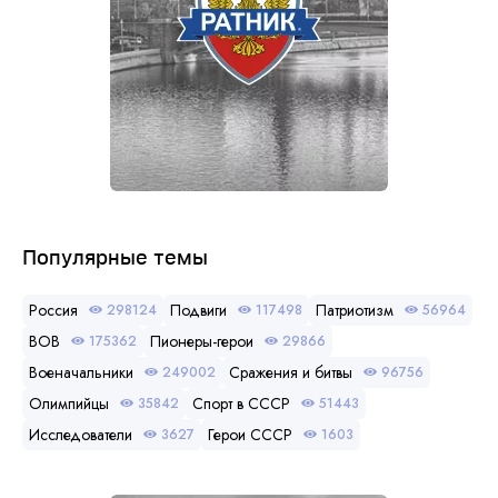
Популярные темы
Россия
Подвиги
Патриотизм
298124
117498
56964
ВОВ
Пионеры-герои
175362
29866
Военачальники
Сражения и битвы
249002
96756
Олимпийцы
Спорт в СССР
35842
51443
Исследователи
Герои СССР
3627
1603