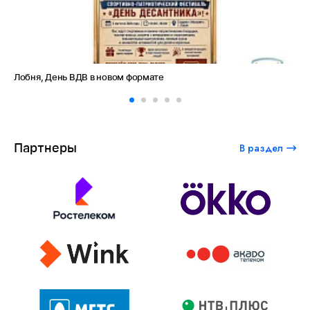
Лобня, День ВДВ в новом формате
Ам
Партнеры
В раздел