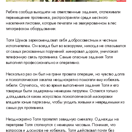
Ребята сообща выходили на ответственные задания, отслеживали
перемещение противника, распространяли среди местного
населения листовки, которые печатали на эвакуированном в лес
типографском оборудовании.
Толя Шумов зарекомендовал себя добросовестным и честным
исполнителем. Он всегда был во всеоружии, никогда не отказывался
от самых рискованных поручений: минировал дороги, уничтожал
телефонную связь противника. Самые опасные задания Толя
выполнял профессионально и оперативно.
Несколько раз он был на грани провала операции, но чувство долга
и психологическая закалка неоднократно помогали ему избежать
гибели. Случилось, что во время выполнения задания Толя и его
товарищи были задержаны немецким патрулем. Остается только
догадываться каким искусством психологической маскировки
владели юные партизаны, чтобы уходить живыми и невредимыми из
самых рук противника.
Неоднократно Толя проявлял завидную смекалку. Однажды на
переправе Толя столкнулся с немецким часовым. Понимая, что
вопросов и досмотра не избежать, Толя действовал почти без