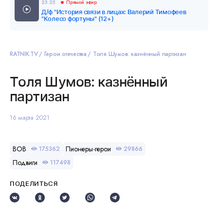
23:25
Прямой эфир
Д/ф "История связи в лицах: Валерий Тимофеев
"Колесо фортуны" (12+)
RATNIK.TV
Герои отечества
Толя Шумов: казнённый партизан
Толя Шумов: казнённый
партизан
16 марта 2021
ВОВ
Пионеры-герои
175362
29866
Подвиги
117498
ПОДЕЛИТЬСЯ