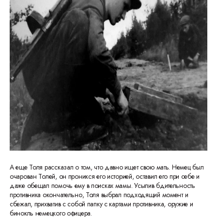
А еще Толя рассказал о том, что давно ищет свою мать. Немец был
очарован Толей, он проникся его историей, оставил его при себе и
даже обещал помочь ему в поисках мамы. Усыпив бдительность
противника окончательно, Толя выбрал подходящий момент и
сбежал, прихватив с собой папку с картами противника, оружие и
бинокль немецкого офицера.