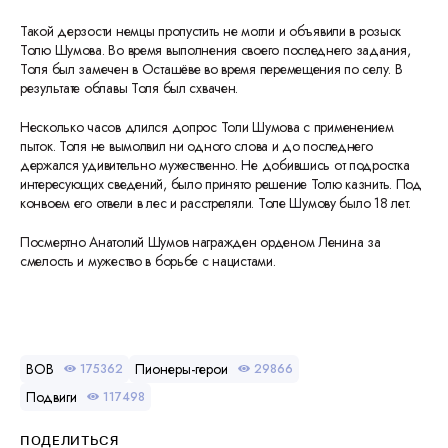
Такой дерзости немцы пропустить не могли и объявили в розыск
Толю Шумова. Во время выполнения своего последнего задания,
Толя был замечен в Осташёве во время перемещения по селу. В
результате облавы Толя был схвачен.
Несколько часов длился допрос Толи Шумова с применением
пыток. Толя не вымолвил ни одного слова и до последнего
держался удивительно мужественно. Не добившись от подростка
интересующих сведений, было принято решение Толю казнить. Под
конвоем его отвели в лес и расстреляли. Толе Шумову было 18 лет.
Посмертно Анатолий Шумов награжден орденом Ленина за
смелость и мужество в борьбе с нацистами.
ВОВ
Пионеры-герои
175362
29866
Подвиги
117498
ПОДЕЛИТЬСЯ