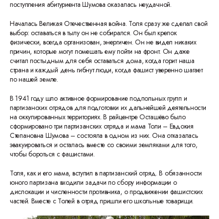
поступления абитуриента Шумова оказалась неудачной.
Началась Великая Отечественная война. Толя сразу же сделал свой
выбор: оставаться в тылу он не собирался. Он был крепок
физически, всегда организован, энергичен. Он не видел никаких
причин, которые могут помешать ему пойти на фронт. Он даже
считал постыдным для себя оставаться дома, когда горит наша
страна и каждый день гибнут люди, когда фашист уверенно шагает
по нашей земле.
В 1941 году шло активное формирование подпольных групп и
партизанских отрядов для подготовки их дальнейшей деятельности
на оккупированных территориях. В райцентре Осташёво было
сформировано три партизанских отряда и мама Толи – Евдокия
Степановна Шумова – состояла в одном из них. Она отказалась
эвакуироваться и осталась вместе со своими земляками для того,
чтобы бороться с фашистами.
Толя, как и его мама, вступил в партизанский отряд. В обязанности
юного партизана входили задачи по сбору информации о
дислокации и численности противника, о продвижении фашистских
частей. Вместе с Толей в отряд пришли его школьные товарищи.