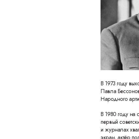
В 1973 году вых
Павла Бессонов
Народного арт
В 1980 году на 
первый советски
и журналах хва
экран, актёр п