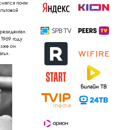
снялся почти
ультовой
резидента».
1969 году
озже он
ть».