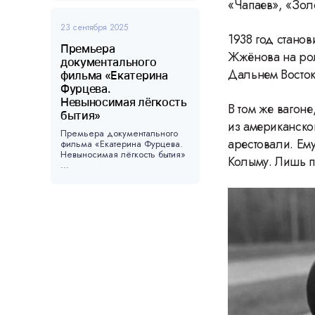
«Чапаев», «Зол
23 сентября 2025
1938 год станов
Премьера
Жжёнова на рол
документального
Дальнем Востоке
фильма «Екатерина
Фурцева.
Невыносимая лёгкость
В том же вагон
бытия»
из американског
Премьера документального
арестовали. Ем
фильма «Екатерина Фурцева.
Невыносимая лёгкость бытия»
Колыму. Лишь п
...