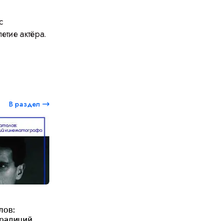
с
етие актёра.
В раздел
лов:
традиций