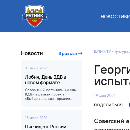
НОВОСТИ
В
RATNIK.TV
Культура
Новости
В раздел
Георг
31 июля 2026
Лобня, День ВДВ в
испыт
новом формате
Спортивный фестиваль «День
ВДВ» в рамках проекта
19 мая 2021
«Выбор сильных», организ...
ПОДЕЛИТЬСЯ
18 июля 2026
Советский 
Президент России
отечественн