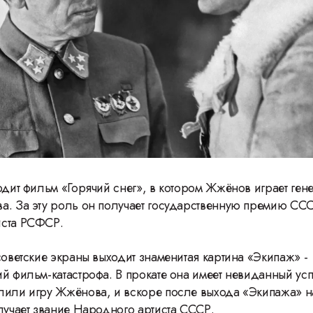
одит фильм «Горячий снег», в котором Жжёнов играет ген
а. За эту роль он получает государственную премию ССС
иста РСФСР.
советские экраны выходит знаменитая картина «Экипаж» -
й фильм-катастрофа. В прокате она имеет невиданный успе
лили игру Жжёнова, и вскоре после выхода «Экипажа» 
олучает звание Народного артиста СССР.