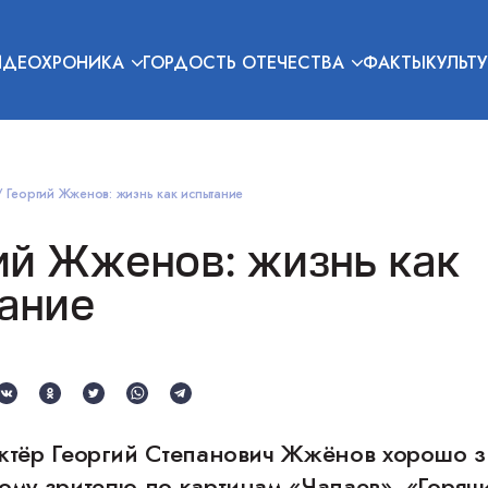
ИДЕОХРОНИКА
ГОРДОСТЬ ОТЕЧЕСТВА
ФАКТЫ
КУЛЬТУ
Георгий Жженов: жизнь как испытание
ий Жженов: жизнь как
ание
актёр Георгий Степанович Жжёнов хорошо 
ому зрителю по картинам «Чапаев», «Горячи