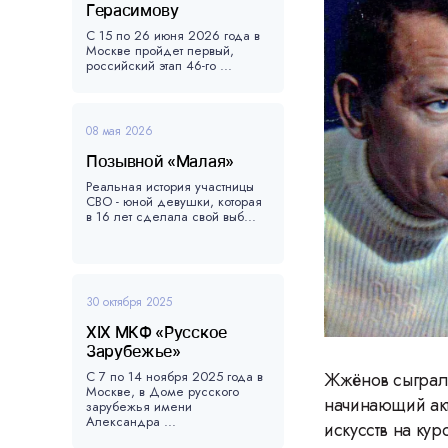
Герасимову
С 15 по 26 июня 2026 года в
Москве пройдет первый,
российский этап 46-го ...
08 мая 2026
Позывной «Малая»
Реальная история участницы
СВО - юной девушки, которая
в 16 лет сделала свой выб...
30 октября 2025
XIX МКФ «Русское
Зарубежье»
С 7 по 14 ноября 2025 года в
Жжёнов сыграл 
Москве, в Доме русского
начинающий акт
зарубежья имени
Александра ...
искусств на ку