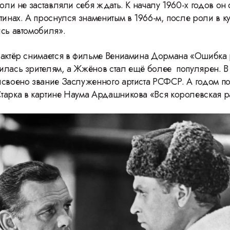
роли не заставляли себя ждать. К началу 1960-х годов он 
тинах. А проснулся знаменитым в 1966-м, после роли в к
ись автомобиля».
 актёр снимается в фильме Вениамина Дормана «Ошибка 
илась зрителям, а Жжёнов стал ещё более популярен. В 
исвоено звание Заслуженного артиста РСФСР. А годом п
тарка в картине Наума Ардашникова «Вся королевская ра