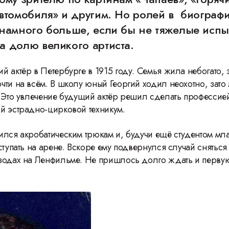
втомобиля» и другим. Но ролей в биографи
 намного больше, если бы не тяжелые испы
а долю великого артиста.
й актёр в Петербурге в 1915 году. Семья жила небогато, 
чти на всём. В школу юный Георгий ходил неохотно, зат
. Это увлечение будущий актёр решил сделать профессие
й эстрадно-цирковой техникум.
ился акробатическим трюкам и, будучи ещё студентом м
ступать на арене. Вскоре ему подвернулся случай сняться
зодах на Ленфильме. Не пришлось долго ждать и перву