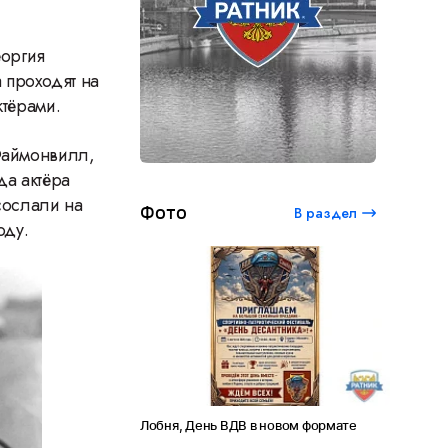
еоргия
 проходят на
ктёрами.
 Файмонвилл,
да актёра
сослали на
Фото
В раздел
оду.
й студенческий
Лобня, День ВДВ в новом формате
Амет-Хан С
20 лет Сергею