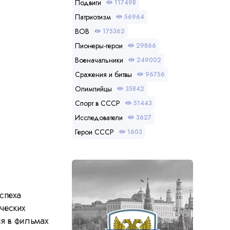
Подвиги
117498
Патриотизм
56964
ВОВ
175362
Пионеры-герои
29866
Военачальники
249002
Сражения и битвы
96756
Олимпийцы
35842
Спорт в СССР
51443
Исследователи
3627
Герои СССР
1603
спеха
ческих
ся в фильмах