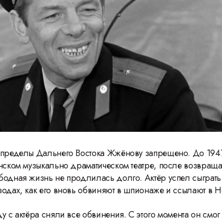
Герасимову
 пределы Дальнего Востока Жжёнову запрещено. До 1947
анском музыкально драматическом театре, после возвраща
бодная жизнь не продлилась долго. Актёр успел сыграть
зодах, как его вновь обвиняют в шпионаже и ссылают в 
у с актёра сняли все обвинения. С этого момента он смо