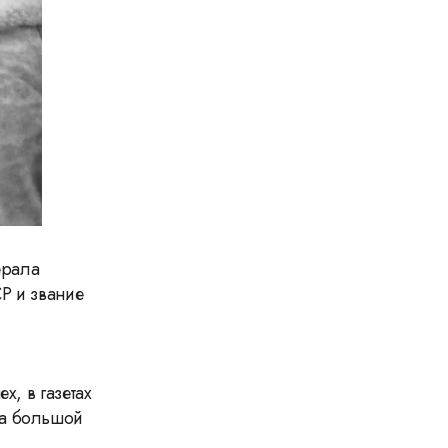
ерала
Р и звание
х, в газетах
на большой