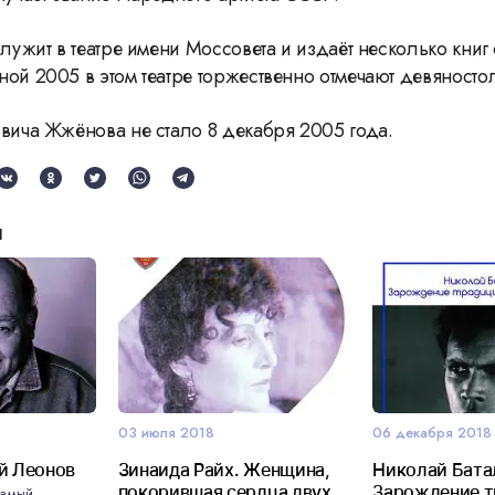
служит в театре имени Моссовета и издаёт несколько книг 
ой 2005 в этом театре торжественно отмечают девяностол
овича Жжёнова не стало 8 декабря 2005 года.
и
03 июля 2018
06 декабря 2018
й Леонов
Зинаида Райх. Женщина,
Николай Бата
покорившая сердца двух
Зарождение 
самый