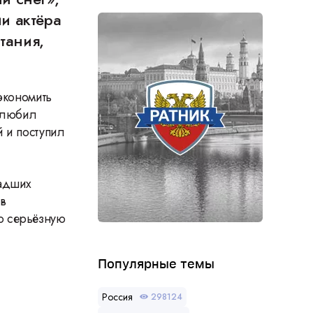
и актёра
тания,
экономить
о любил
й и поступил
ладших
 в
ю серьёзную
Популярные темы
Россия
298124