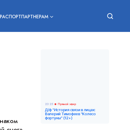
РА
СПОРТ
ПАРТНЕРАМ
23:25
Прямой эфир
Д/ф "История связи в лицах:
Валерий Тимофеев "Колесо
фортуны" (12+)
знаком
й снег»,