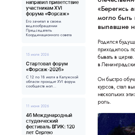
направил приветствие
«Берегись а
участникам XVI
форума «Форсаж»
могло быть
Его зачитал в своем
выпавшие н
видеообращении
Председатель
Координационного совета
форума, ...
Родился будущи
приходилось по
15 июля 2026
бывать в цирке
Стартовал форум
в Ленинградски
«Форсаж-2026»
С 12 по 18 июля в Калужской
Он быстро обуч
области проходит XVI форум
курсов, стал вы
сообществ мол...
нескольких эпи
роль.
11 июня 2026
46 Международный
студенческий
фестиваль ВГИК: 120
лет Сергею