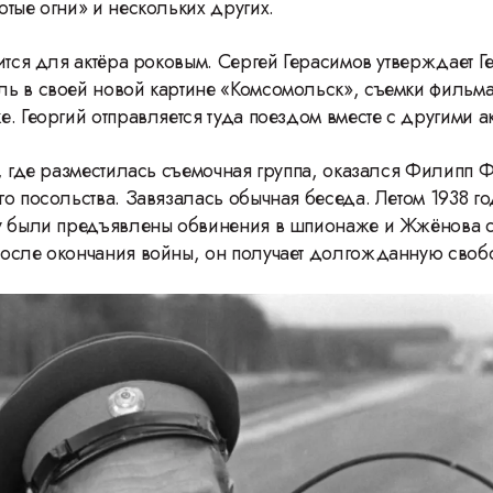
отые огни» и нескольких других.
ится для актёра роковым. Сергей Герасимов утверждает Г
ь в своей новой картине «Комсомольск», съемки фильма
. Георгий отправляется туда поездом вместе с другими а
е, где разместилась съемочная группа, оказался Филипп
о посольства. Завязалась обычная беседа. Летом 1938 го
у были предъявлены обвинения в шпионаже и Жжёнова 
осле окончания войны, он получает долгожданную своб
46 Международны
фестиваль ВГИК: 1