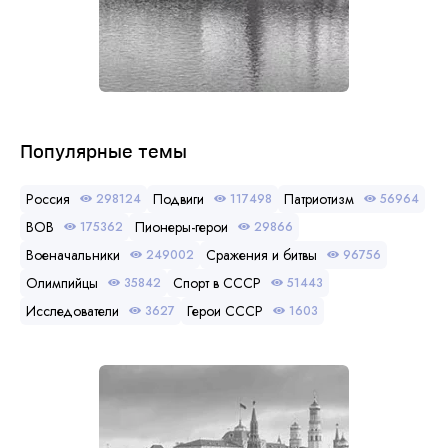
Популярные темы
Россия
Подвиги
Патриотизм
298124
117498
56964
ВОВ
Пионеры-герои
175362
29866
Военачальники
Сражения и битвы
249002
96756
Олимпийцы
Спорт в СССР
35842
51443
Исследователи
Герои СССР
3627
1603