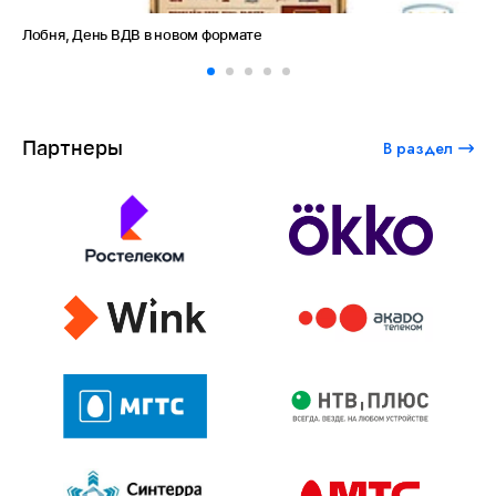
Лобня, День ВДВ в новом формате
Ам
Партнеры
В раздел