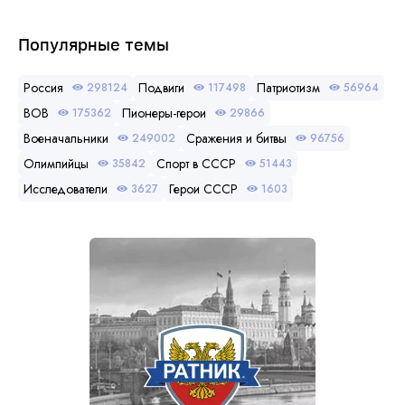
Популярные темы
Россия
Подвиги
Патриотизм
298124
117498
56964
ВОВ
Пионеры-герои
175362
29866
Военачальники
Сражения и битвы
249002
96756
Олимпийцы
Спорт в СССР
35842
51443
Исследователи
Герои СССР
3627
1603