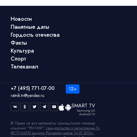
Новости
Памятные даты
Гордость отечества
Факты
Культура
Спорт
Телеканал
+7 (495) 771-07-00
ratnik.tv@yandex.ru
SMART TV
Samsung LG
Android TV
© Права на все материалы принадлежат сетевому
изданию "РАТНИК",
свидетельство о регистрации №
ФС77-66510 выдано Роскомнадзором 14.07.2016г.