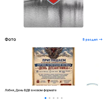
Фото
В раздел
Лобня, День ВДВ в новом формате
Амет