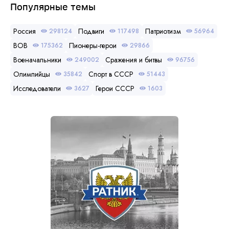
Популярные темы
Россия
Подвиги
Патриотизм
298124
117498
56964
ВОВ
Пионеры-герои
175362
29866
Военачальники
Сражения и битвы
249002
96756
Олимпийцы
Спорт в СССР
35842
51443
Исследователи
Герои СССР
3627
1603