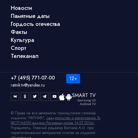
Новости
Памятные даты
Гордость отечества
Факты
Культура
Спорт
Телеканал
+7 (495) 771-07-00
ratnik.tv@yandex.ru
SMART TV
Samsung LG
Android TV
© Права на все материалы принадлежат сетевому
изданию "РАТНИК",
свидетельство о регистрации №
ФС77-66510 выдано Роскомнадзором 14.07.2016г.
Учредитель, Главный редактор Волчков А.О. при
перепечатывании материалов ссылка на издание
обязательна.