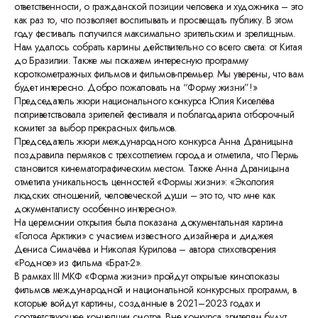
ответственности, о гражданской позиции человека и художника – это
как раз то, что позволяет воспитывать и просвещать публику. В этом
году фестиваль получился максимально зрительским и зрелищным.
Нам удалось собрать картины действительно со всего света: от Китая
до Бразилии. Также мы покажем интересную программу
короткометражных фильмов и фильмов-премьер. Мы уверены, что вам
будет интересно. Добро пожаловать на “Форму жизни”!»
Председатель жюри национального конкурса Юлия Киселёва
поприветствовала зрителей фестиваля и поблагодарила отборочный
комитет за выбор прекрасных фильмов.
Председатель жюри международного конкурса Анна Драницына
поздравила пермяков с трехсотлетием города и отметила, что Пермь
становится кинематографическим местом. Также Анна Драницына
отметила уникальность ценностей «Формы жизни»: «Экология
людских отношений, человеческой души – это то, что мне как
документалисту особенно интересно».
На церемонии открытия была показана документальная картина
«Голоса Арктики» с участием известного дизайнера и диджея
Дениса Симачёва и Николая Курилова – автора стихотворения
«Родное» из фильма «Брат-2».
В рамках III МКФ «Форма жизни» пройдут открытые кинопоказы
фильмов международной и национальной конкурсных программ, в
которые войдут картины, созданные в 2021–2023 годах и
соответствующее концепции смотра. Вне конкурса зрителям будут