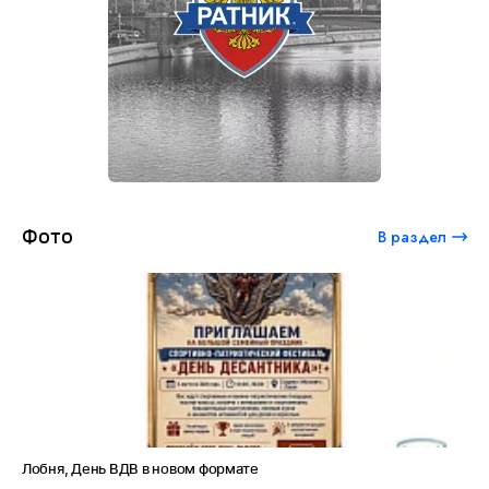
Фото
В раздел
Лобня, День ВДВ в новом формате
Амет-Х