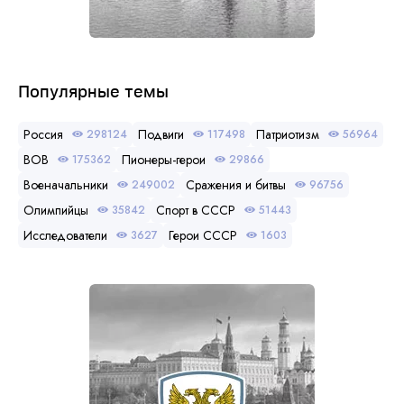
Популярные темы
Россия
Подвиги
Патриотизм
298124
117498
56964
ВОВ
Пионеры-герои
175362
29866
Военачальники
Сражения и битвы
249002
96756
Олимпийцы
Спорт в СССР
35842
51443
Исследователи
Герои СССР
3627
1603