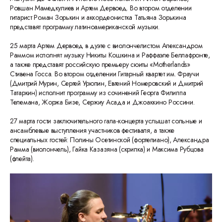
Ровшан Мамедкулиев и Артем Дервоед. Во втором отделении
гитарист Роман Зорькин и аккордеонистка Татьяна Зорькина
представят программу латиноамериканской музыки.
25 марта Артем Дервоед в дуэте с виолончелистом Александром
Раммом исполнят музыку Никиты Кошкина и Раффаэле Беллафронте,
а также представят российскую премьеру сюиты «Motherlands»
Стивена Госса. Во втором отделении Гитарный квартет им. Фраучи
(Дмитрий Мурин, Сергей Урюпин, Евгений Номеровский и Дмитрий
Татаркин) исполнит программу из сочинений Георга Филиппа
Телемана, Жоржа Бизе, Сержиу Асада и Джоаккино Россини.
27 марта гости заключительного гала-концерта услышат сольные и
ансамблевые выступления участников фестиваля, а также
специальных гостей: Полины Осетинской (фортепиано), Александра
Рамма (виолончель), Гайка Казазяна (скрипка) и Максима Рубцова
(флейта).