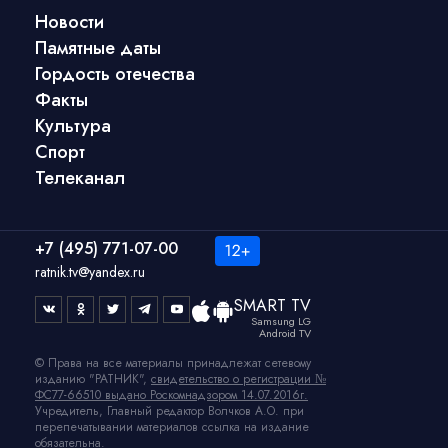
Новости
Памятные даты
Гордость отечества
Факты
Культура
Спорт
Телеканал
+7 (495) 771-07-00
ratnik.tv@yandex.ru
SMART TV
Samsung LG
Android TV
© Права на все материалы принадлежат сетевому
изданию "РАТНИК",
свидетельство о регистрации №
ФС77-66510 выдано Роскомнадзором 14.07.2016г.
Учредитель, Главный редактор Волчков А.О. при
перепечатывании материалов ссылка на издание
обязательна.