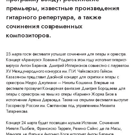
премьеры, известные произведения
гитарного репертуара, а также
сочинения современных
композиторов.
23 марта гости фестиваля услышат сочинения для гитары и оркестра.
Концерт «Аранхуэс» Хоакина Родриго в этом году исполнит гитарист-
виртуоз Антон Баранов. Дмитрий Илларионов совместно с лауреатом
XV Международного конкурса им. П.И. Чайковского Гайком
Казазяном представит Двойной концерт для скрипки и гитары с
оркестром Мауро Джулиани — Никиты Кошкина. Впервые на
фестивале прозвучит Концертная фантазия Дмитрия Бородаева для
гитары с оркестром на темы из оперы «Кармен» Жоржа Бизе в
исполнении Артема Дервоеда. Также на открытии фестиваля выступит
Госоркестр России им. Светланова под управлением Михаила
Татарникова.
Концерт 24 марта будет посвящен музыке Испании. Сочинения
Мигеля Льобета, Франсиско Тарреги, Рехино Сайнс де ла Масы,
Мануэля де Фальи и Антонио Хосе исполнят Антон Баранов,