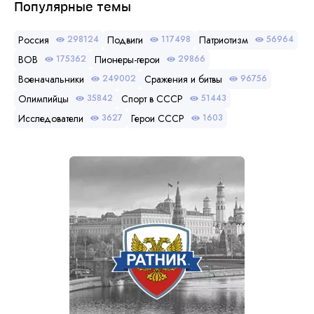
Популярные темы
Россия
Подвиги
Патриотизм
298124
117498
56964
ВОВ
Пионеры-герои
175362
29866
Военачальники
Сражения и битвы
249002
96756
Олимпийцы
Спорт в СССР
35842
51443
Исследователи
Герои СССР
3627
1603