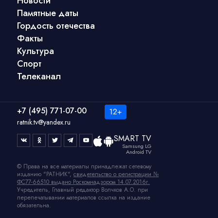
Новости
Памятные даты
Гордость отечества
Факты
Культура
Спорт
Телеканал
+7 (495) 771-07-00
ratnik.tv@yandex.ru
SMART TV
Samsung LG
Android TV
© Права на все материалы принадлежат сетевому
изданию "РАТНИК",
свидетельство о регистрации №
ФС77-66510 выдано Роскомнадзором 14.07.2016г.
Учредитель, Главный редактор Волчков А.О. при
перепечатывании материалов ссылка на издание
обязательна.