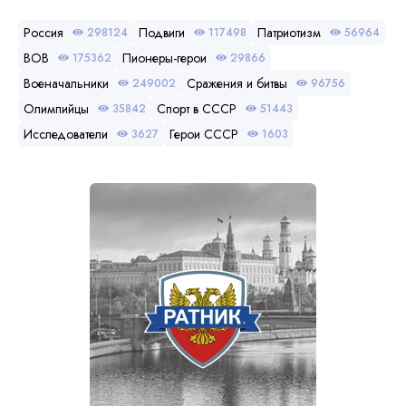
Россия
Подвиги
Патриотизм
298124
117498
56964
ВОВ
Пионеры-герои
175362
29866
Военачальники
Сражения и битвы
249002
96756
Олимпийцы
Спорт в СССР
35842
51443
Исследователи
Герои СССР
3627
1603