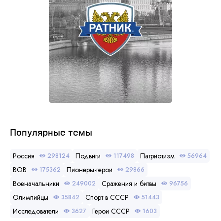
Популярные темы
Россия
Подвиги
Патриотизм
298124
117498
56964
ВОВ
Пионеры-герои
175362
29866
Военачальники
Сражения и битвы
249002
96756
Олимпийцы
Спорт в СССР
35842
51443
Исследователи
Герои СССР
3627
1603