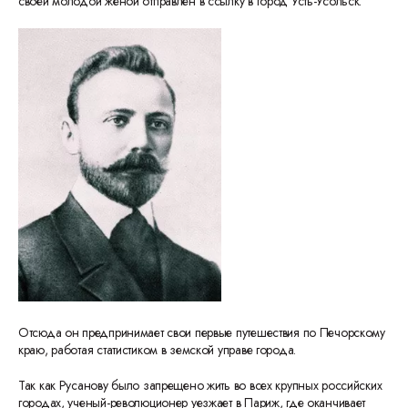
своей молодой женой отправлен в ссылку в город Усть-Усольск.
Отсюда он предпринимает свои первые путешествия по Печорскому
краю, работая статистиком в земской управе города.
Так как Русанову было запрещено жить во всех крупных российских
городах, ученый-революционер уезжает в Париж, где оканчивает