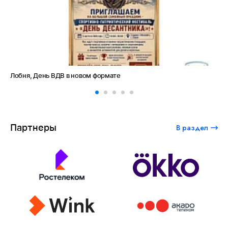
Лобня, День ВДВ в новом формате
Ам
Партнеры
В раздел