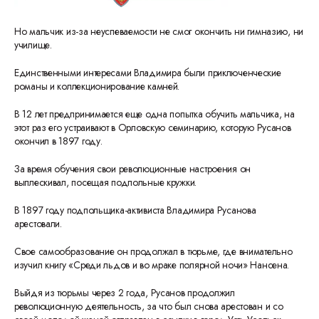
Но мальчик из-за неуспеваемости не смог окончить ни гимназию, ни
училище.
Единственными интересами Владимира были приключенческие
романы и коллекционирование камней.
В 12 лет предпринимается еще одна попытка обучить мальчика, на
этот раз его устраивают в Орловскую семинарию, которую Русанов
окончил в 1897 году.
За время обучения свои революционные настроения он
выплескивал, посещая подпольные кружки.
В 1897 году подпольщика-активиста Владимира Русанова
арестовали.
Свое самообразование он продолжал в тюрьме, где внимательно
изучил книгу «Среди льдов и во мраке полярной ночи» Нансена.
Выйдя из тюрьмы через 2 года, Русанов продолжил
революционную деятельность, за что был снова арестован и со