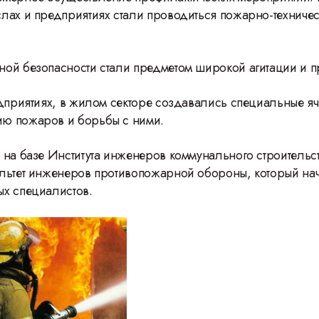
лах и предприятиях стали проводиться пожарно-техниче
ой безопасности стали предметом широкой агитации и п
едприятиях, в жилом секторе создавались специальные яч
ю пожаров и борьбы с ними.
 на базе Института инженеров коммунального строительс
льтет инженеров противопожарной обороны, который нач
ых специалистов.
46 Международн
фестиваль ВГИК: