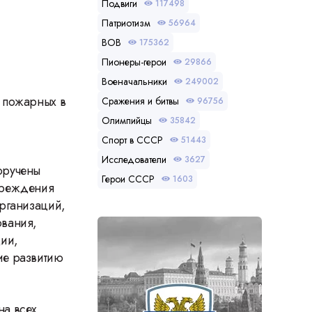
Подвиги
117498
Патриотизм
56964
ВОВ
175362
Пионеры-герои
29866
Военачальники
249002
 пожарных в
Сражения и битвы
96756
Олимпийцы
35842
Спорт в СССР
51443
Исследователи
3627
оручены
Герои СССР
1603
преждения
организаций,
ования,
ции,
ие развитию
на всех