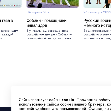
04 апреля 2023
26 сентября 202
газа в
Собаки - помощники
Русский воен
инвалидов
Немного исто
я важнейшим
В уникальном современном
За многовековую 
ия каждой
российском центре «Собаки –
российского воен
с...
помощники инвалидов» готовя...
менялись фасоны, 
Сайт использует файлы
cookie
. Продолжая работу
использование сайтом cookies вашего браузера, к
этот сайт удобнее для пользователей. Однако, вы