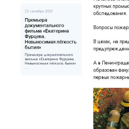
крупных промыс
23 сентября 2025
обследования.
Премьера
документального
Вопросы пожарн
фильма «Екатерина
Фурцева.
В цехах, на пр
Невыносимая лёгкость
бытия»
предупреждени
Премьера документального
фильма «Екатерина Фурцева.
А в Ленинграде
Невыносимая лёгкость бытия»
...
образован факу
первых пожарн