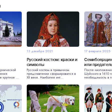
и
13 декабря 2021
17 февраля 2025
Русский костюм: краски и
Семибоярщин
символы
или предател
ероической
Русский костюм в привычном
После низложени
дения
представлении сформировался в
Шуйского в 1610 г
 крупное ...
XII веке. Наиболее инт...
необходимость в п