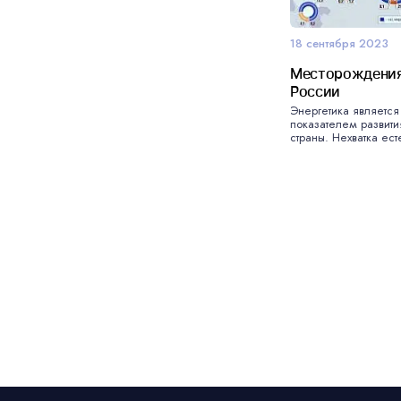
18 сентября 2023
Месторождения 
России
Энергетика являетс
показателем развит
страны. Нехватка есте