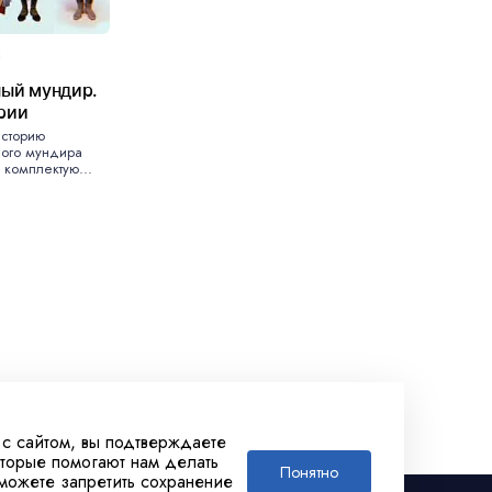
2
ный мундир.
рии
историю
ного мундира
комплектую...
 с сайтом, вы подтверждаете
оторые помогают нам делать
Понятно
 можете запретить сохранение