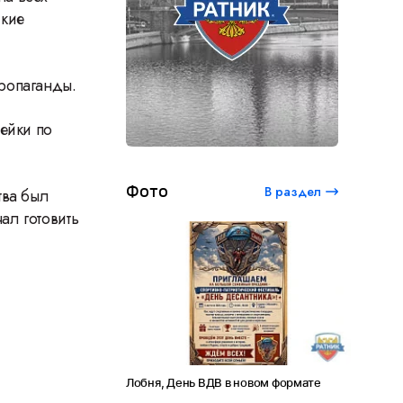
ские
ропаганды.
ейки по
Фото
В раздел
тва был
ал готовить
ый студенческий
Лобня, День ВДВ в новом формате
Амет-Хан
 120 лет Сергею