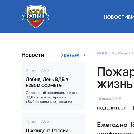
НОВОСТИ
В
RATNIK.TV
Факты
П
Новости
В раздел
Пожар
31 июля 2026
Лобня, День ВДВ в
жизнь
новом формате
Спортивный фестиваль «День
ВДВ» в рамках проекта
18 июля 2019
«Выбор сильных», организ...
ПОДЕЛИТЬСЯ
18 июля 2026
Ежегодно 18
Президент России
профессион