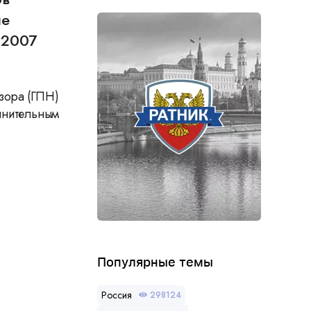
ые
 2007
зора (ГПН)
лнительным
Популярные темы
Россия
298124