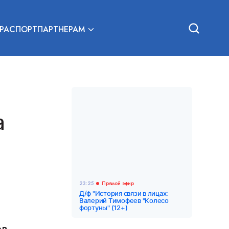
РА
СПОРТ
ПАРТНЕРАМ
а
23:25
Прямой эфир
Д/ф "История связи в лицах:
Валерий Тимофеев "Колесо
фортуны" (12+)
ов