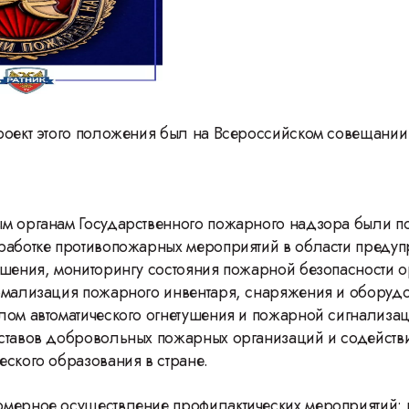
роект этого положения был на Всероссийском совещании
м органам Государственного пожарного надзора были п
работке противопожарных мероприятий в области преду
ушения, мониторингу состояния пожарной безопасности 
рмализация пожарного инвентаря, снаряжения и оборуд
лом автоматического огнетушения и пожарной сигнализа
ставов добровольных пожарных организаций и содейств
еского образования в стране.
мерное осуществление профилактических мероприятий: 