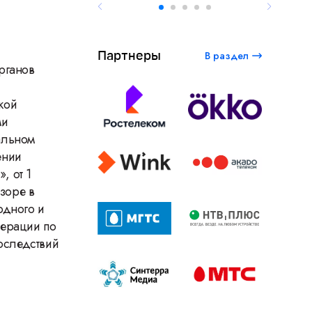
Партнеры
В раздел
рганов
кой
ми
альном
ении
, от 1
зоре в
одного и
дерации по
оследствий