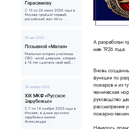
Герасимову
С 15 по 26 июня 2026 года в
Москве пройдет первый,
российский этап 46-го ...
08 мая 2026
А разработан п
Позывной «Малая»
мае 1926 года.
Реальная история участницы
СВО - юной девушки, которая
в 16 лет сделала свой выб...
Вновь созданны
функции по раз
пожаров и их т
30 октября 2025
техническая но
XIX МКФ «Русское
руководство де
Зарубежье»
рассмотрение у
С 7 по 14 ноября 2025 года в
Москве, в Доме русского
пожарно-технич
зарубежья имени
Александра ...
Началось плано