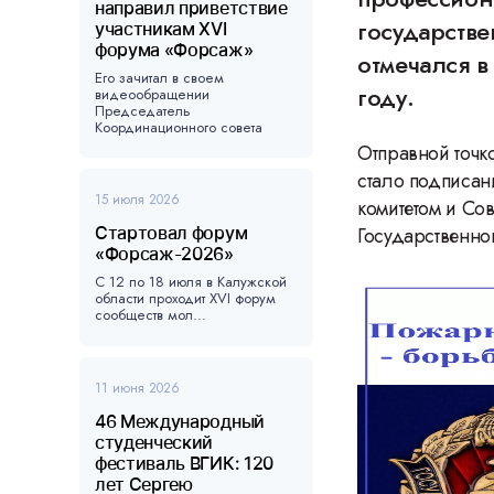
направил приветствие
государств
участникам XVI
форума «Форсаж»
отмечался в
Его зачитал в своем
году.
видеообращении
Председатель
Координационного совета
форума, ...
Отправной точк
стало подписан
15 июля 2026
комитетом и Со
Стартовал форум
Государственно
«Форсаж-2026»
С 12 по 18 июля в Калужской
области проходит XVI форум
сообществ мол...
11 июня 2026
46 Международный
студенческий
фестиваль ВГИК: 120
лет Сергею