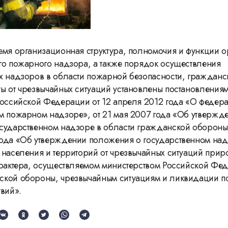
Герасимову
емя организационная структура, полномочия и функции о
го пожарного надзора, а также порядок осуществления
х надзоров в области пожарной безопасности, гражданс
ы от чрезвычайных ситуаций установлены постановления
Российской Федерации от 12 апреля 2012 года «О федер
м пожарном надзоре», от 21 мая 2007 года «Об утвержд
сударственном надзоре в области гражданской обороны»
ода «Об утверждении положения о государственном над
 населения и территорий от чрезвычайных ситуаций прир
арактера, осуществляемом министерством Российской Фе
ской обороны, чрезвычайным ситуациям и ликвидации п
твий».