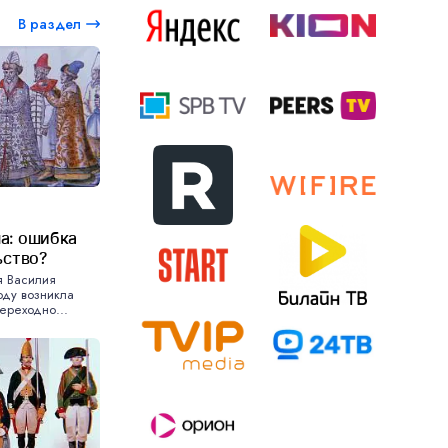
В раздел
а: ошибка
ьство?
я Василия
оду возникла
ереходно...