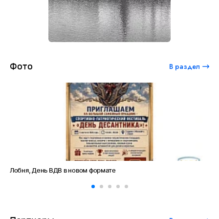
Фото
В раздел
е
Амет-Хан Султан: небо как судьба