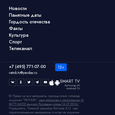
Новости
Памятные даты
Гордость отечества
Факты
Культура
Спорт
Телеканал
+7 (495) 771-07-00
ratnik.tv@yandex.ru
SMART TV
Samsung LG
Android TV
© Права на все материалы принадлежат сетевому
изданию "РАТНИК",
свидетельство о регистрации №
ФС77-66510 выдано Роскомнадзором 14.07.2016г.
Учредитель, Главный редактор Волчков А.О. при
перепечатывании материалов ссылка на издание