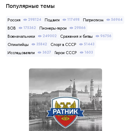
Популярные темы
Россия
Подвиги
Патриотизм
298124
117498
56964
ВОВ
Пионеры-герои
175362
29866
Военачальники
Сражения и битвы
249002
96756
Олимпийцы
Спорт в СССР
35842
51443
Исследователи
Герои СССР
3627
1603