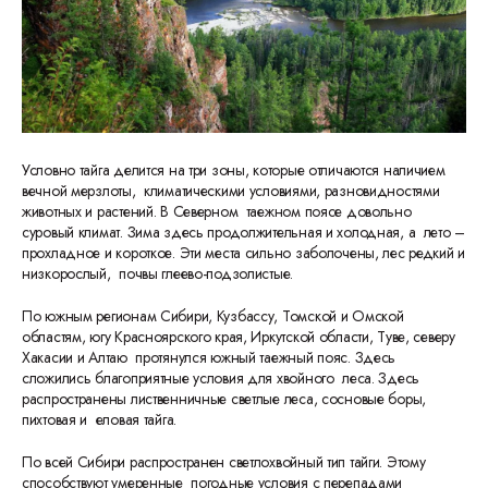
Условно тайга делится на три зоны, которые отличаются наличием
вечной мерзлоты, климатическими условиями, разновидностями
животных и растений. В Северном таежном поясе довольно
суровый климат. Зима здесь продолжительная и холодная, а лето –
прохладное и короткое. Эти места сильно заболочены, лес редкий и
низкорослый, почвы глеево-подзолистые.
По южным регионам Сибири, Кузбассу, Томской и Омской
областям, югу Красноярского края, Иркутской области, Туве, северу
Хакасии и Алтаю протянулся южный таежный пояс. Здесь
сложились благоприятные условия для хвойного леса. Здесь
распространены лиственничные светлые леса, сосновые боры,
пихтовая и еловая тайга.
По всей Сибири распространен светлохвойный тип тайги. Этому
способствуют умеренные погодные условия с перепадами