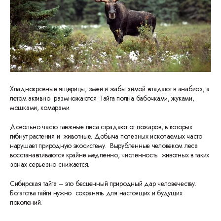
Хладнокровные ящерицы, змеи и жабы зимой впадают в анабиоз, а
летом активно размножаются. Тайга полна бабочками, жуками,
мошками, комарами.
Довольно часто таежные леса страдают от пожаров, в которых
гибнут растения и животные. Добыча полезных ископаемых часто
нарушает природную экосистему. Вырубленные человеком леса
восстанавливаются крайне медленно, численность животных в таких
зонах серьезно снижается.
Сибирская тайга – это бесценный природный дар человечеству.
Богатства тайги нужно сохранять для настоящих и будущих
поколений.