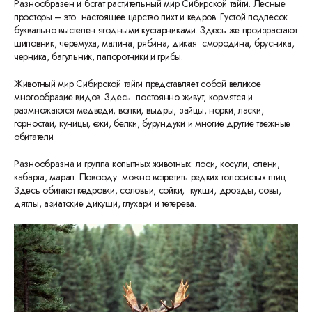
Разнообразен и богат растительный мир Сибирской тайги. Лесные
просторы – это настоящее царство пихт и кедров. Густой подлесок
буквально выстелен ягодными кустарниками. Здесь же произрастают
шиповник, черемуха, малина, рябина, дикая смородина, брусника,
черника, багульник, папоротники и грибы.
Животный мир Сибирской тайги представляет собой великое
многообразие видов. Здесь постоянно живут, кормятся и
размножаются медведи, волки, выдры, зайцы, норки, ласки,
горностаи, куницы, ежи, белки, бурундуки и многие другие таежные
обитатели.
Разнообразна и группа копытных животных: лоси, косули, олени,
кабарга, марал. Повсюду можно встретить редких голосистых птиц.
Здесь обитают кедровки, соловьи, сойки, кукши, дрозды, совы,
дятлы, азиатские дикуши, глухари и тетерева.