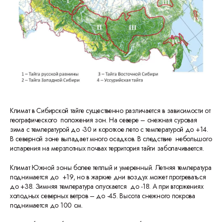
Климат в Сибирской тайге существенно различается в зависимости от
географического положения зон. На севере – снежная суровая
зима с температурой до -30 и короткое лето с температурой до +14.
В северной зоне выпадает много осадков. В следствие небольшого
испарения на мерзлотных почвах территория тайги заболачивается.
Климат Южной зоны более теплый и умеренный. Летняя температура
поднимается до +19, но в жаркие дни воздух может прогреваться
до +38. Зимняя температура опускается до -18. А при вторжениях
холодных северных ветров – до -45. Высота снежного покрова
поднимается до 100 см.