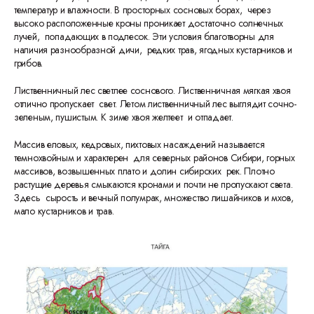
температур и влажности. В просторных сосновых борах, через
высоко расположенные кроны проникает достаточно солнечных
лучей, попадающих в подлесок. Эти условия благотворны для
наличия разнообразной дичи, редких трав, ягодных кустарников и
грибов.
Лиственничный лес светлее соснового. Лиственничная мягкая хвоя
отлично пропускает свет. Летом лиственничный лес выглядит сочно-
зеленым, пушистым. К зиме хвоя желтеет и отпадает.
Массив еловых, кедровых, пихтовых насаждений называется
темнохвойным и характерен для северных районов Сибири, горных
массивов, возвышенных плато и долин сибирских рек. Плотно
растущие деревья смыкаются кронами и почти не пропускают света.
Здесь сырость и вечный полумрак, множество лишайников и мхов,
мало кустарников и трав.