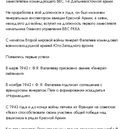
заместителем командующего ВВС 1-й Дальневосточной армии.
Не проработав в этой должности и года, он был назначен
генеральным инспектором авиации Красной Армии, а затем,
незадолго до войны, вступил на должность первого заместителя
начальника Главного управления ВВС РККА.
С началом Второй мировой войны генерал Фалалеев командовал
военно-воздушной армией Юго-Западного фронта.
Появились первые успехи.
В марте 1942 г. Ф.Я. Фалалееву присвоено звание «Генерал-
лейтенант».
В ноябре 1942 г. Ф. Я. Фалалеев подписал соглашение с
французским генералом Пети о формировании эскадрилья
«Нормандия».
С 1943 года и до конца войны летчики из Франции на советских
«Яках» способствовали своим участием общей победе над
фашизмом в рядах Красной Армии.