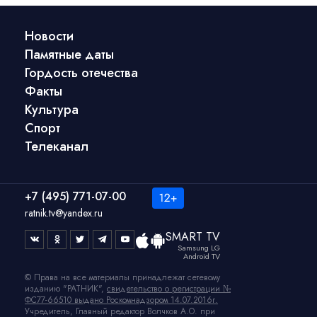
Новости
Памятные даты
Гордость отечества
Факты
Культура
Спорт
Телеканал
+7 (495) 771-07-00
ratnik.tv@yandex.ru
SMART TV
Samsung LG
Android TV
© Права на все материалы принадлежат сетевому
изданию "РАТНИК",
свидетельство о регистрации №
ФС77-66510 выдано Роскомнадзором 14.07.2016г.
Учредитель, Главный редактор Волчков А.О. при