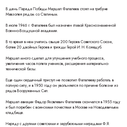
В день Парада Победы Маршал Фалалеев стоял на трибуне
Мавзолея рядом со Сталиным.
В июле 1946 г. Фалалеев был назначен главой Краснознаменной
Военно-Воздушной академии.
В то время в нем учились свыше 200 Героев Советского Союза,
более 20 двойных Героев и трижды Герой И. Н. Кожедуб.
Маршал много сделал для улучшения учебного процесса,
увеличения часов полета учеников, расширения материально-
технической базы.
Еще один сердечный приступ не позволил Фалалееву работать в
полную силу, и в 1950 году он увольняется по причине болезни из
рядов Вооруженных Сил.
Маршал авиации Федор Яковлевич Фалалеев скончался в 1955 году
и был погребен с воинскими почестями в Москве на Новодевичьем
кладбище.
Наряду с другими советскими и зарубежными наградами Ф.Я.