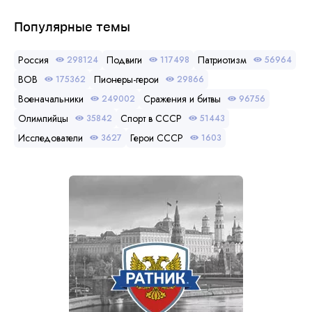
Популярные темы
Россия
Подвиги
Патриотизм
298124
117498
56964
ВОВ
Пионеры-герои
175362
29866
Военачальники
Сражения и битвы
249002
96756
Олимпийцы
Спорт в СССР
35842
51443
Исследователи
Герои СССР
3627
1603