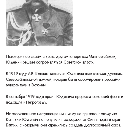
Поговорив со своим старым другом генералом Маннергеймом,
Юденич решает сопротивляться Cоветской власти.
В 1919 году А.В. Колчак назначил Юденича главнокомандующим
Северо-Западной армией, которая была сформирована русскими
эмигрантами в Эстонии.
В сентябре 1919 года армия Юденича прорвала советский фронт и
подошла к Петрограду.
Но это успешное наступление ни к чему не привело, потому что
Колчак и Юденич не получили поддержки от Финляндии и стран
Балтии, с которыми они стремились создать долгосрочный союз.