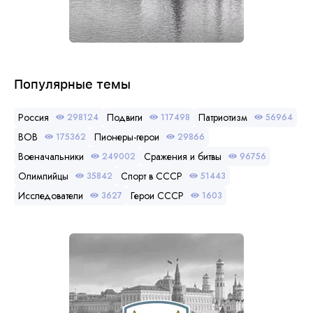
Популярные темы
Россия
Подвиги
Патриотизм
298124
117498
56964
ВОВ
Пионеры-герои
175362
29866
Военачальники
Сражения и битвы
249002
96756
Олимпийцы
Спорт в СССР
35842
51443
Исследователи
Герои СССР
3627
1603