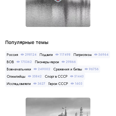
Популярные темы
Россия
Подвиги
Патриотизм
298124
117498
56964
ВОВ
Пионеры-герои
175362
29866
Военачальники
Сражения и битвы
249002
96756
Олимпийцы
Спорт в СССР
35842
51443
Исследователи
Герои СССР
3627
1603