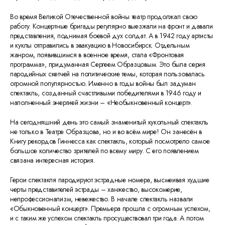
Во время Великой Отечественной войны театр продолжал свою
работу. Концертные бригады регулярно выезжали на фронт и давали
представления, поднимая боевой дух солдат. А в 1942 году артисты
и куклы отправились в эвакуацию в Новосибирск. Отдельным
жанром, появившимся в военное время, стала «Фронтовая
программа», придуманная Сергеем Образцовым. Это была серия
пародийных скетчей на политические темы, которая пользовалась
огромной популярностью. Именно в годы войны был задуман
спектакль, созданный счастливыми победителями в 1946 году и
наполненный энергией жизни – «Необыкновенный концерт».
На сегодняшний день это самый знаменитый кукольный спектакль
не только в Театре Образцова, но и во всём мире! Он занесён в
Книгу рекордов Гиннесса как спектакль, который посмотрело самое
большое количество зрителей по всему миру. С его появлением
связана интересная история.
Герои спектакля пародируют эстрадные номера, высмеивая худшие
черты представителей эстрады – ханжество, высокомерие,
непрофессионализм, невежество. В начале спектакль назвали
«Обыкновенный концерт». Премьера прошла с огромным успехом,
и с таким же успехом спектакль просуществовал три года. А потом