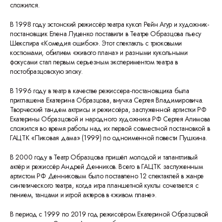
сложился.
В 1998 году эстонский режиссёр театра кукол Рейн Агур и художник-
постановщик Елена Луценко поставили в Театре Образцова пьесу
Шекспира «Комедия ошибок». Этот спектакль с трюковыми
костюмами, обилием «живого плана» и разными кукольными
фокусами стал первым серьезным экспериментом театра в
постобразцовскую эпоху.
В 1996 году в театр в качестве режиссера-постановщика была
приглашена Екатерина Образцова, внучка Сергея Владимировича.
Творческий тандем актрисы и режиссёра, заслуженной артистки РФ
Екатерины Образцовой и народного художника РФ Сергея Алимова
сложился во время работы над их первой совместной постановкой в
ГАЦТК «Пиковая дама» (1999) по одноименной повести Пушкина.
В 2000 году в Театр Образцова пришёл молодой и талантливый
актёр и режиссёр Андрей Денников. Всего в ГАЦТК заслуженным
артистом РФ Денниковым было поставлено 12 спектаклей в жанре
синтетического театра, когда игра планшетной куклы сочетается с
пением, танцами и игрой актеров в «живом плане».
В период с 1999 по 2019 год режиссёром Екатериной Образцовой