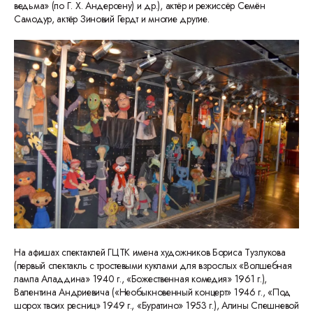
ведьма» (по Г. Х. Андерсену) и др.), актёр и режиссёр Семён
Самодур, актёр Зиновий Гердт и многие другие.
На афишах спектаклей ГЦТК имена художников Бориса Тузлукова
(первый спектакль с тростевыми куклами для взрослых «Волшебная
лампа Аладдина» 1940 г., «Божественная комедия» 1961 г.),
Валентина Андриевича («Необыкновенный концерт» 1946 г., «Под
шорох твоих ресниц» 1949 г., «Буратино» 1953 г.), Алины Спешневой