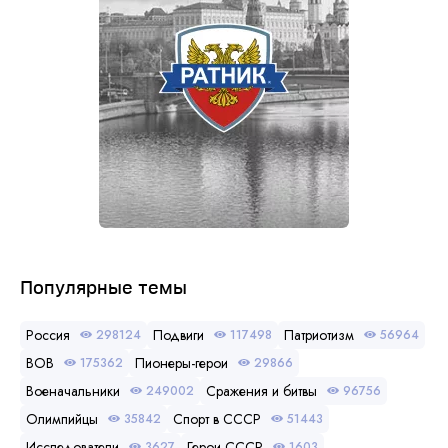
Популярные темы
Россия
Подвиги
Патриотизм
298124
117498
56964
ВОВ
Пионеры-герои
175362
29866
Военачальники
Сражения и битвы
249002
96756
Олимпийцы
Спорт в СССР
35842
51443
Исследователи
Герои СССР
3627
1603