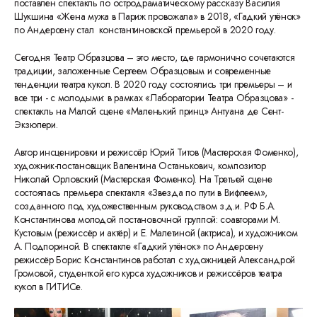
поставлен спектакль по остродраматическому рассказу Василия
Шукшина «Жена мужа в Париж провожала» в 2018, «Гадкий утёнок»
по Андерсену стал константиновской премьерой в 2020 году.
Сегодня Театр Образцова – это место, где гармонично сочетаются
традиции, заложенные Сергеем Образцовым и современные
тенденции театра кукол. В 2020 году состоялись три премьеры – и
все три - с молодыми: в рамках «Лаборатории Театра Образцова» -
спектакль на Малой сцене «Маленький принц» Антуана де Сент-
Экзюпери.
Автор инсценировки и режиссёр Юрий Титов (Мастерская Фоменко),
художник-постановщик Валентина Останькович, композитор
Николай Орловский (Мастерская Фоменко). На Третьей сцене
состоялась премьера спектакля «Звезда по пути в Вифлеем»,
созданного под художественным руководством з.д.и. РФ Б.А.
Константинова молодой постановочной группой: соавторами М.
Кустовым (режиссёр и актёр) и Е. Малетиной (актриса), и художником
А. Подпориной. В спектакле «Гадкий утёнок» по Андерсену
режиссёр Борис Константинов работал с художницей Александрой
Громовой, студенткой его курса художников и режиссёров театра
кукол в ГИТИСе.