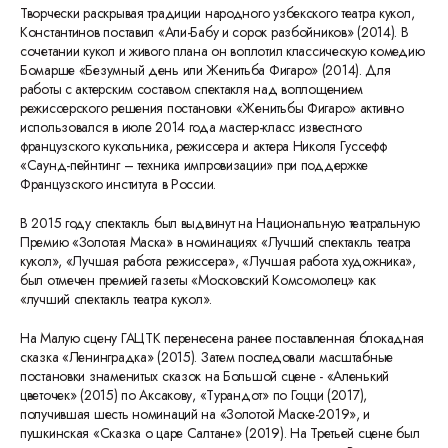
Творчески раскрывая традиции народного узбекского театра кукол,
Константинов поставил «Али-Бабу и сорок разбойников» (2014). В
сочетании кукол и живого плана он воплотил классическую комедию
Бомарше «Безумный день или Женитьба Фигаро» (2014). Для
работы с актерским составом спектакля над воплощением
режиссерского решения постановки «Женитьбы Фигаро» активно
использовался в июле 2014 года мастер-класс известного
французского кукольника, режиссера и актера Николя Гуссефф
«Саунд-пейнтинг – техника импровизации» при поддержке
Французского института в России.
В 2015 году спектакль был выдвинут на Национальную театральную
Премию «Золотая Маска» в номинациях «Лучший спектакль театра
кукол», «Лучшая работа режиссера», «Лучшая работа художника»,
был отмечен премией газеты «Московский Комсомолец» как
«лучший спектакль театра кукол».
На Малую сцену ГАЦТК перенесена ранее поставленная блокадная
сказка «Ленинградка» (2015). Затем последовали масштабные
постановки знаменитых сказок на Большой сцене - «Аленький
цветочек» (2015) по Аксакову, «Турандот» по Гоцци (2017),
получившая шесть номинаций на «Золотой Маске-2019», и
пушкинская «Сказка о царе Салтане» (2019). На Третьей сцене был