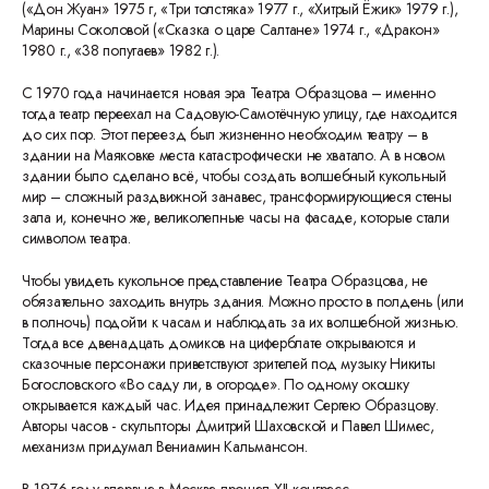
(«Дон Жуан» 1975 г, «Три толстяка» 1977 г., «Хитрый Ёжик» 1979 г.),
Марины Соколовой («Сказка о царе Салтане» 1974 г., «Дракон»
1980 г., «38 попугаев» 1982 г.).
С 1970 года начинается новая эра Театра Образцова – именно
тогда театр переехал на Садовую-Самотёчную улицу, где находится
до сих пор. Этот переезд был жизненно необходим театру – в
здании на Маяковке места катастрофически не хватало. А в новом
здании было сделано всё, чтобы создать волшебный кукольный
мир – сложный раздвижной занавес, трансформирующиеся стены
зала и, конечно же, великолепные часы на фасаде, которые стали
символом театра.
Чтобы увидеть кукольное представление Театра Образцова, не
обязательно заходить внутрь здания. Можно просто в полдень (или
в полночь) подойти к часам и наблюдать за их волшебной жизнью.
Тогда все двенадцать домиков на циферблате открываются и
сказочные персонажи приветствуют зрителей под музыку Никиты
Богословского «Во саду ли, в огороде». По одному окошку
открывается каждый час. Идея принадлежит Сергею Образцову.
Авторы часов - скульпторы Дмитрий Шаховской и Павел Шимес,
механизм придумал Вениамин Кальмансон.