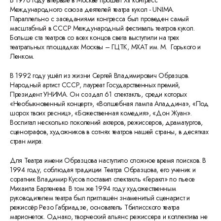
В 1976 году впервые в Москве прошел XII конгресс
Международного союза деятелей театра кукол - UNIMA.
Параллельно с заседаниями конгресса был проведен самый
масштабный в СССР Международный фестиваль театров кукол.
Больше ста театров со всех концов света выступили на трех
театральных площадках Москвы – ГЦТК, МХАТ им. М. Горького и
Ленком.
В 1992 году ушёл из жизни Сергей Владимирович Образцов.
Народный артист СССР, лауреат Государственных премий,
Президент УНИМА. Он создал 61 спектакль, среди которых
«Необыкновенный концерт», «Волшебная лампа Аладдина», «Под
шорох твоих ресниц», «Божественная комедия», «Дон Жуан».
Воспитал несколько поколений актеров, режиссеров, драматургов,
сценографов, художников в сотнях театров нашей страны, в десятках
стран мира.
Для Театра имени Образцова наступило сложное время поисков. В
1994 году, соблюдая традиции Театра Образцова, его ученик и
соратник Владимир Кусов поставил спектакль «Геракл» по пьесе
Михаила Бартенева. В том же 1994 году художественным
руководителем театра был приглашён знаменитый сценарист и
режиссёр Резо Габриадзе, основатель Тбилисского театра
марионеток. Однако, творческий альянс режиссера и коллектива не