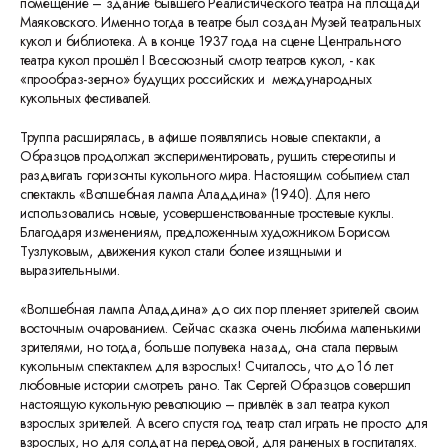
помещение – здание бывшего Реалистического театра на площади
Маяковского. Именно тогда в театре был создан Музей театральных
кукол и библиотека. А в конце 1937 года на сцене Центрального
театра кукол прошёл I Всесоюзный смотр театров кукол, - как
«прообраз-зерно» будущих российских и международных
кукольных фестивалей.
Труппа расширялась, в афише появлялись новые спектакли, а
Образцов продолжал экспериментировать, рушить стереотипы и
раздвигать горизонты кукольного мира. Настоящим событием стал
спектакль «Волшебная лампа Аладдина» (1940). Для него
использовались новые, усовершенствованные тростевые куклы.
Благодаря изменениям, предложенным художником Борисом
Тузлуковым, движения кукол стали более изящными и
выразительными.
«Волшебная лампа Аладдина» до сих пор пленяет зрителей своим
восточным очарованием. Сейчас сказка очень любима маленькими
зрителями, но тогда, больше полувека назад, она стала первым
кукольным спектаклем для взрослых! Считалось, что до 16 лет
любовные истории смотреть рано. Так Сергей Образцов совершил
настоящую кукольную революцию – привлёк в зал театра кукол
взрослых зрителей. А всего спустя год театр стал играть не просто для
взрослых, но для солдат на передовой, для раненых в госпиталях.