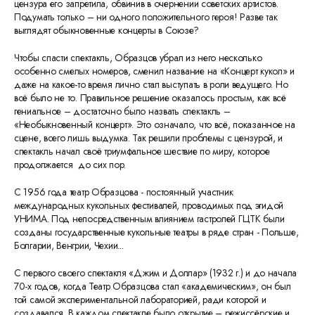
цензура его запретила, обвинив в очернении советских артистов.
Подумать только – ни одного положительного героя! Разве так
выглядят обыкновенные концерты в Союзе?
Чтобы спасти спектакль, Образцов убрал из него несколько
особенно смелых номеров, сменил название на «Концерт кукол» и
даже на какое-то время лично стал выступать в роли ведущего. Но
всё было не то. Правильное решение оказалось простым, как всё
гениальное – достаточно было назвать спектакль –
«Необыкновенный концерт». Это означало, что всё, показанное на
сцене, всего лишь выдумка. Так решили проблемы с цензурой, и
спектакль начал своё триумфальное шествие по миру, которое
продолжается до сих пор.
С 1956 года театр Образцова - постоянный участник
международных кукольных фестивалей, проводимых под эгидой
УНИМА. Под непосредственным влиянием гастролей ГЦТК были
созданы государственные кукольные театры в ряде стран - Польше,
Болгарии, Венгрии, Чехии...
С первого своего спектакля «Джим и Доллар» (1932 г.) и до начала
70-х годов, когда Театр Образцова стал «академическим», он был
той самой экспериментальной лабораторией, ради которой и
создавался. В каждом спектакле было открытие – режиссёрские и