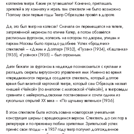
коллектив театра. Какие уж тут вешалки! Конечно, приглашать
зрителей в эту комнатку и играть там спектакли не было возможно.
Поэтому свои первые годы Театр Образцова провёл в дороге.
Да, это был театр на колесах! Сначала он перемещался на телеге,
запряжённой мерином по кличке Катер, а потом обзавёлся
расписным фургоном, колесить на котором по дворам, улицам и
паркам Москвы было гораздо удобнее. Успех «бродячих»
спектаклей – «Джим и Доллар» (1932), «Пузан» (1934), «Каштанка»
(1935), «Гусёнок» (1935) – был огромным.
Дети бежали за фургоном в надежде познакомиться с куклами и
разгадать секреты виртуозного управления ими. Именно во время
«передвижного» периода создается спектакль, который долгое
время был визитной карточкой театра, который сам Образцов назвал
«нашей «Чайкой» (по аналогии с мхатовской «Чайкой»), а театроведы
сравнили с мейерхольдовскими постановками и сочли одним из
кукольных открытий ХХ века – «По щучьему веленью» (1936).
В этом спектакле была использована новаторская уникальная
конструкция ширмы с вращающимся верхом. Спектакль до сих пор в
репертуаре и по-прежнему любим зрителями. Зрительский успех
принёс свои плоды – в 1937 году театр получил долгожданное