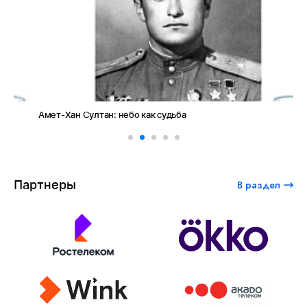
Амет-Хан Султан: небо как судьба
Пр
фо
Партнеры
В раздел