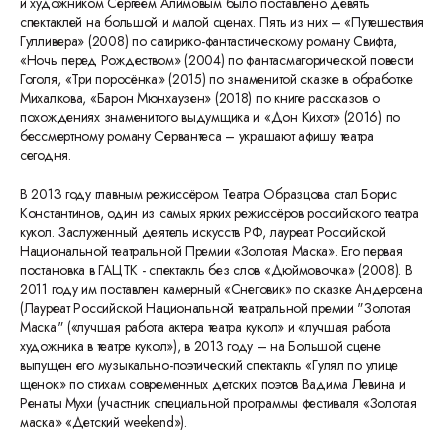
и художником Сергеем Алимовым было поставлено девять
спектаклей на большой и малой сценах. Пять из них – «Путешествия
Гулливера» (2008) по сатирико-фантастическому роману Свифта,
«Ночь перед Рождеством» (2004) по фантасмагорической повести
Гоголя, «Три поросёнка» (2015) по знаменитой сказке в обработке
Михалкова, «Барон Мюнхаузен» (2018) по книге рассказов о
похождениях знаменитого выдумщика и «Дон Кихот» (2016) по
бессмертному роману Сервантеса – украшают афишу театра
сегодня.
В 2013 году главным режиссёром Театра Образцова стал Борис
Константинов, один из самых ярких режиссёров российского театра
кукол. Заслуженный деятель искусств РФ, лауреат Российской
Национальной театральной Премии «Золотая Маска». Его первая
постановка в ГАЦТК - спектакль без слов «Дюймовочка» (2008). В
2011 году им поставлен камерный «Снеговик» по сказке Андерсена
(Лауреат Российской Национальной театральной премии "Золотая
Маска" («лучшая работа актера театра кукол» и «лучшая работа
художника в театре кукол»), в 2013 году – на Большой сцене
выпущен его музыкально-поэтический спектакль «Гулял по улице
щенок» по стихам современных детских поэтов Вадима Левина и
Ренаты Мухи (участник специальной программы фестиваля «Золотая
маска» «Детский weekend»).