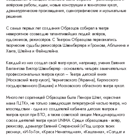
актёрские работы, идеи, новые конструкции и технологии кукол,
драматургические произведения, сценографические и музыкальные
решения.
С самых первых лет создания Образцов собирал в театре
невероятное созвездие талантливейших людей: актёров,
художников, режиссёров. С Театром Образцова пересекались
творческие судьбы режиссёров Швембергера и Громова, Аблынина и
Хаита, Штейна и Файнштейна.
Каждый из них создал свой театр кукол, например, ученик Евгения
Вахтангова Виктор Швембергер - основатель четырёх замечательных
профессиональных театров кукол – Театра детской книги
(Московский театр кукол), Черниговского (Украина), Киргизского
государственного (Бишкек) и Московского областного театра кукол.
Много лет соратницей Образцова была Ленора Шпет, «крестная
мама ГЦТК», не только заведующая литературной частью театра, но
впоследствии - одна из создателей кабинета детских театров и
театров кукол при ВТО, а также советской секции Международного
союза деятелей театра кукол UNIMA. Среди образцовцев - актёр,
режиссёр, драматург Евгений Сперанский («Под шорох твоих
ресниц», «И-Го-Го», «Краса Ненаглядная», «Каштанка», «Солдат и