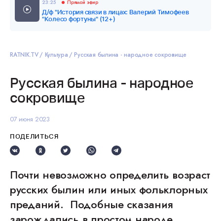
23:25
Прямой эфир
Д/ф "История связи в лицах: Валерий Тимофеев
"Колесо фортуны" (12+)
RATNIK.TV
Культура
Русская былина - народное сокровище
Русская былина - народное
сокровище
07 июня 2023
ПОДЕЛИТЬСЯ
Почти невозможно определить возраст
русских былин или иных фольклорных
преданий. Подобные сказания
зарождались в простом народе,