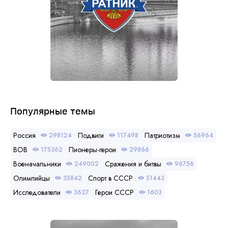
Популярные темы
Россия
Подвиги
Патриотизм
298124
117498
56964
ВОВ
Пионеры-герои
175362
29866
Военачальники
Сражения и битвы
249002
96756
Олимпийцы
Спорт в СССР
35842
51443
Исследователи
Герои СССР
3627
1603