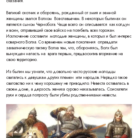
сказания.
Великий охотник и оборотень, рожденный от змия и земной
женщины звался Волхом Всеславьечем. В некоторых былинах он
является сыном Чернобога. Чаще всего он описывается как колдун
и воин, отправивший свое войско на погибель всех горожан.
Исключение составили молодые женщины, в которых и был интерес
коварного Волха. Со временем новые поколения оправдали
захватническую тактику Волха тем, что, обороняясь, Волх был
вынужден напасть на врага первым, предвосхитив вторжение на
свою территорию.
Из былин мы узнали, что довольно часто русские молодцы
сватались к девушкам других племен или народов. Нередко такое
сватовство ни к чему хорошему не приводило. Невеста оставалась в
своем доме, а дерзость жениха сурово наказывалась. Соискатели
руки и сердца попросту были убиты родственниками невесты.