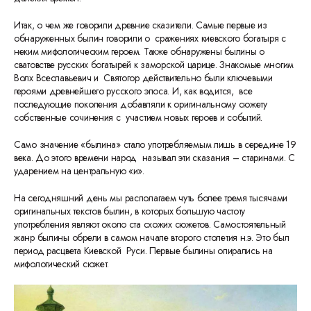
Итак, о чем же говорили древние сказители. Самые первые из
обнаруженных былин говорили о сражениях киевского богатыря с
неким мифологическим героем. Также обнаружены былины о
сватовстве русских богатырей к заморской царице. Знакомые многим
Волх Всеславьевич и Святогор действительно были ключевыми
героями древнейшего русского эпоса. И, как водится, все
последующие поколения добавляли к оригинальному сюжету
собственные сочинения с участием новых героев и событий.
Само значение «былина» стало употребляемым лишь в середине 19
века. До этого времени народ называл эти сказания – старинами. С
ударением на центральную «и».
На сегодняшний день мы располагаем чуть более тремя тысячами
оригинальных текстов былин, в которых большую частоту
употребления являют около ста схожих сюжетов. Самостоятельный
жанр былины обрели в самом начале второго столетия н.э. Это был
период расцвета Киевской Руси. Первые былины опирались на
мифологический сюжет.