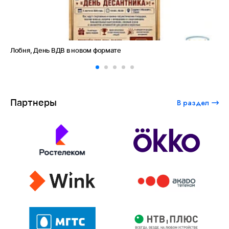
Лобня, День ВДВ в новом формате
Ам
Партнеры
В раздел