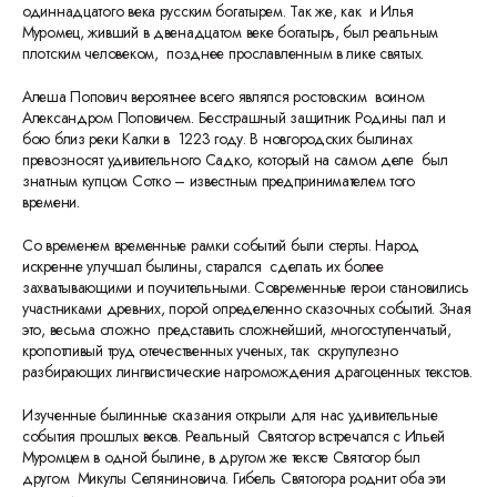
одиннадцатого века русским богатырем. Так же, как и Илья
Муромец, живший в двенадцатом веке богатырь, был реальным
плотским человеком, позднее прославленным в лике святых.
Алеша Попович вероятнее всего являлся ростовским воином
Александром Поповичем. Бесстрашный защитник Родины пал и
бою близ реки Калки в 1223 году. В новгородских былинах
превозносят удивительного Садко, который на самом деле был
знатным купцом Сотко – известным предпринимателем того
времени.
Со временем временные рамки событий были стерты. Народ
искренне улучшал былины, старался сделать их более
захватывающими и поучительными. Современные герои становились
участниками древних, порой определенно сказочных событий. Зная
это, весьма сложно представить сложнейший, многоступенчатый,
кропотливый труд отечественных ученых, так скрупулезно
разбирающих лингвистические нагромождения драгоценных текстов.
Изученные былинные сказания открыли для нас удивительные
события прошлых веков. Реальный Святогор встречался с Ильей
Муромцем в одной былине, в другом же тексте Святогор был
другом Микулы Селяниновича. Гибель Святогора роднит оба эти