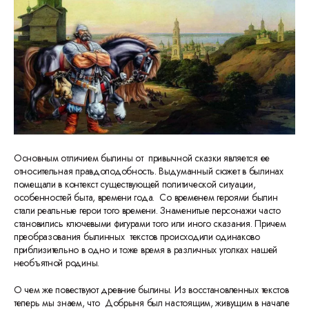
Основным отличием былины от привычной сказки является ее
относительная правдоподобность. Выдуманный сюжет в былинах
помещали в контекст существующей политической ситуации,
особенностей быта, времени года. Со временем героями былин
стали реальные герои того времени. Знаменитые персонажи часто
становились ключевыми фигурами того или иного сказания. Причем
преобразования былинных текстов происходили одинаково
приблизительно в одно и тоже время в различных уголках нашей
необъятной родины.
О чем же повествуют древние былины. Из восстановленных текстов
теперь мы знаем, что Добрыня был настоящим, живущим в начале