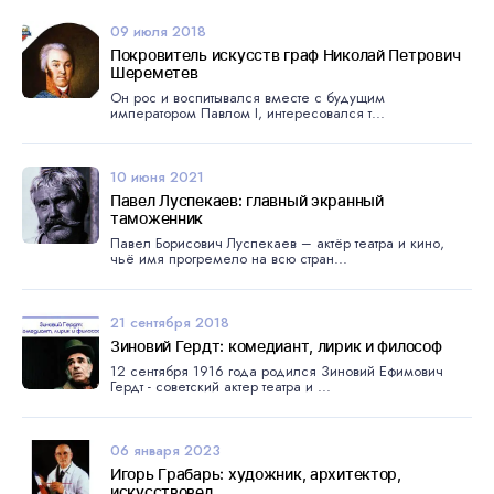
09 июля 2018
Покровитель искусств граф Николай Петрович
Шереметев
Он рос и воспитывался вместе с будущим
императором Павлом I, интересовался т...
10 июня 2021
Павел Луспекаев: главный экранный
таможенник
Павел Борисович Луспекаев – актёр театра и кино,
чьё имя прогремело на всю стран...
21 сентября 2018
Зиновий Гердт: комедиант, лирик и философ
12 сентября 1916 года родился Зиновий Ефимович
Гердт - советский актер театра и ...
06 января 2023
Игорь Грабарь: художник, архитектор,
искусствовед