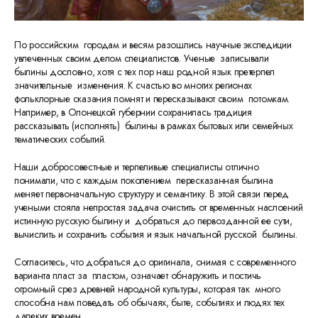
По российским городам и весям разошлись научные экспедиции
увлеченных своим делом специалистов. Ученые записывали
былины дословно, хотя с тех пор наш родной язык претерпел
значительные изменения. К счастью во многих регионах
фольклорные сказания помнят и пересказывают своим потомкам.
Например, в Олонецкой губернии сохранилась традиция
рассказывать (исполнять) былины в рамках бытовых или семейных
тематических событий.
Наши добросовестные и терпеливые специалисты отлично
понимали, что с каждым поколением пересказанная былина
меняет первоначальную структуру и семантику. В этой связи перед
учеными стояла непростая задача очистить от временных наслоений
истинную русскую былину и добраться до первозданной ее сути,
вычислить и сохранить события и язык начальной русской былины.
Согласитесь, что добраться до оригинала, снимая с современного
варианта пласт за пластом, означает обнаружить и постичь
огромный срез древней народной культуры, которая так много
способна нам поведать об обычаях, быте, событиях и людях тех
далеких времен.