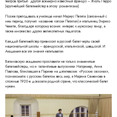
театров прибыл другой всемирно известный француз – Жюль Перро
(крупнейший балетмейстер в эпоху романтизма).
Позже преподавать в училище начал Мариус Петипа (связанный с
ним период получил название «эпохи Петипа») и итальянец Энрико
Чекетти, благодаря которому возник интерес к мужскому танцу, а
также множество других великолепных педагогов.
Каждый балетмейстер привносил в русский балет черты своей
национальной школы – французской, итальянской, шведской. И
Академия все эти знания «впитывала».
Вагановскую академию прославили не только знаменитые
балетмейстеры, но и талантливые выпускники. Например, Анна
Павлова, блиставшая в Париже на дягилевских «Русских сезонах»,
познакомила с русским балетом весь мир, а Марина Семенова в
сложные 1920-е доказала родной стране, что классический балет
нужен.