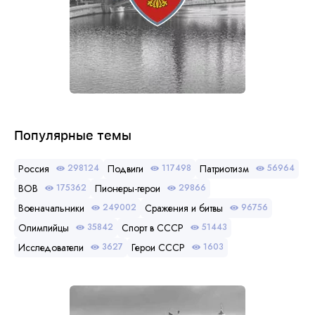
Популярные темы
Россия
Подвиги
Патриотизм
298124
117498
56964
ВОВ
Пионеры-герои
175362
29866
Военачальники
Сражения и битвы
249002
96756
Олимпийцы
Спорт в СССР
35842
51443
Исследователи
Герои СССР
3627
1603