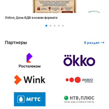
ня, День ВДВ в новом формате
Амет-Хан 
Партнеры
В раздел