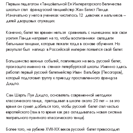
Первым педагогом «Танцо́вальной Ея Императорского Величества
школы» стал французский танцмейстер Жан Батист Ланде.
Изначально у него в учениках числилось 12 девочек и мальчиков –
детей дворцовых служащих.
Конечно, балет тех времен нельзя сравнивать с нынешним: все свои
усилия Ланде направил на то, чтобы воспитанники овладели
бальными танцами, которые лежали тогда в основе обучения. Но
результат был налицо: в Российской империи появился свой балет.
Большинство важных событий, повлиявших на весь русский балет,
произошло именно «в стенах» петербургской школы. Именно здесь
работал первый русский балетмейстер Иван Вальберх (Лесогоров),
который подготовил труппу к приезду прославленного француза
Дидло.
Сам Шарль Луи Дидло, основатель современной методики
классического танца, преподавал в школе около 20 лет – за это
время он сумел добиться того, чтобы русский балет стал частью
европейского (там в то время как раз складывалась новая система
театрального пуантного классического танца).
Более того, на рубеже XVIII-XIX веков русский балет превосходил